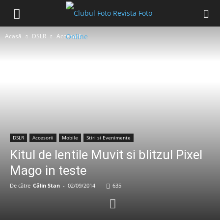
Acasă
DSLR
Accesorii
DSLR
Accesorii
Mobile
Stiri si Evenimente
Kitul de lentile Muvit si blitzul Pixel
Mago in teste
De către
Călin Stan
-
02/09/2014
635