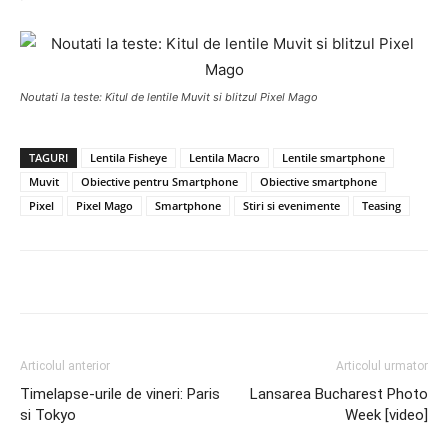
Noutati la teste: Kitul de lentile Muvit si blitzul Pixel Mago
TAGURI
Lentila Fisheye
Lentila Macro
Lentile smartphone
Muvit
Obiective pentru Smartphone
Obiective smartphone
Pixel
Pixel Mago
Smartphone
Stiri si evenimente
Teasing
Articolul anterior
Articolul urmator
Timelapse-urile de vineri: Paris
Lansarea Bucharest Photo
si Tokyo
Week [video]