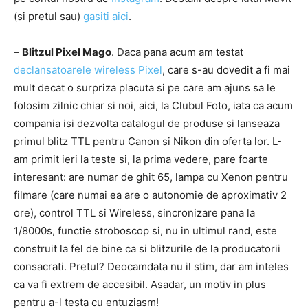
(si pretul sau)
gasiti aici
.
–
Blitzul Pixel Mago
. Daca pana acum am testat
declansatoarele wireless Pixel
, care s-au dovedit a fi mai
mult decat o surpriza placuta si pe care am ajuns sa le
folosim zilnic chiar si noi, aici, la Clubul Foto, iata ca acum
compania isi dezvolta catalogul de produse si lanseaza
primul blitz TTL pentru Canon si Nikon din oferta lor. L-
am primit ieri la teste si, la prima vedere, pare foarte
interesant: are numar de ghit 65, lampa cu Xenon pentru
filmare (care numai ea are o autonomie de aproximativ 2
ore), control TTL si Wireless, sincronizare pana la
1/8000s, functie stroboscop si, nu in ultimul rand, este
construit la fel de bine ca si blitzurile de la producatorii
consacrati. Pretul? Deocamdata nu il stim, dar am inteles
ca va fi extrem de accesibil. Asadar, un motiv in plus
pentru a-l testa cu entuziasm!