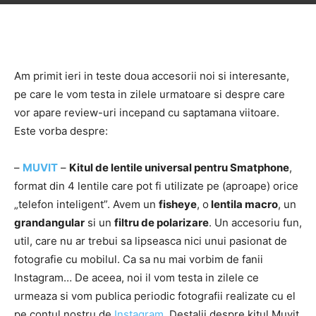
Am primit ieri in teste doua accesorii noi si interesante,
pe care le vom testa in zilele urmatoare si despre care
vor apare review-uri incepand cu saptamana viitoare.
Este vorba despre:
–
MUVIT
–
Kitul de lentile universal pentru Smatphone
,
format din 4 lentile care pot fi utilizate pe (aproape) orice
„telefon inteligent”. Avem un
fisheye
, o
lentila macro
, un
grandangular
si un
filtru de polarizare
. Un accesoriu fun,
util, care nu ar trebui sa lipseasca nici unui pasionat de
fotografie cu mobilul. Ca sa nu mai vorbim de fanii
Instagram… De aceea, noi il vom testa in zilele ce
urmeaza si vom publica periodic fotografii realizate cu el
pe contul nostru de
Instagram
. Destalii despre kitul Muvit