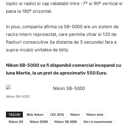
(optic si radio) si cap rabatabil intre -7º si 90º vertical si
pana la 180º orizontal.
In plus, compania afirma ca SB-5000 are un sistem de
racire intern reproiectat, care permite chiar si 120 de
flashuri consecutive (la distanta de 5 secunde) fara a
supra-incalzi unitatea de blitz.
Nikon SB-5000 va fi disponibil comercial incepand cu
luna Martie, la un pret de aproximativ 550 Euro.
Nikon SB-5000
TAGURI
Blitz Nikon
CES 2016
Nikon
Nikon blitz
Nikon D5
Nikon D500
Nikon SB-5000
Stiri si evenimente