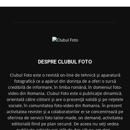
DESPRE CLUBUL FOTO
Clubul Foto este o revistă on-line de tehnică și aparatură
fotografică ce a apărut din dorința de a oferi o sursă
credibilă de informare, în limba română, în domeniul foto-
video din Romania. Clubul Foto este o publicație dinamică,
orientată către cititorii și are o prezență solidă și pe rețelele
sociale, în comunitatea foto-video din Romania. În prezent
activitatea revistei și a colaboratorilor ei se concentrează pe
oferirea de servicii foto tailor-made, on demand, activitatea
editorială fiind pe plan secund. De aceea nu veți vedea
publicate articole noi atât de des cât ne-am dori…