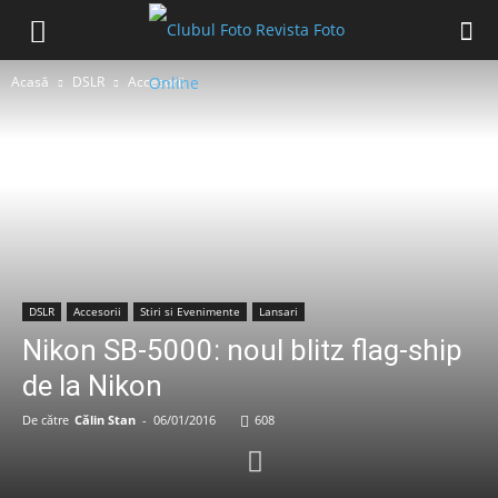
Acasă
DSLR
Accesorii
DSLR
Accesorii
Stiri si Evenimente
Lansari
Nikon SB-5000: noul blitz flag-ship
de la Nikon
De către
Călin Stan
-
06/01/2016
608