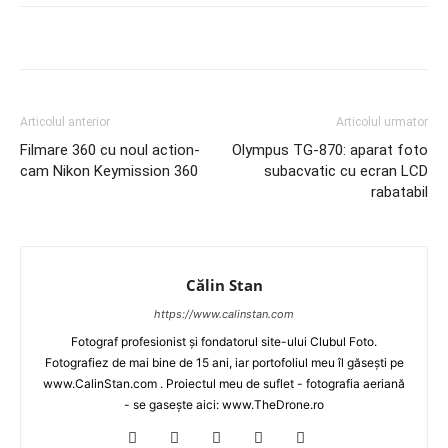
Articolul anterior
Articolul urmator
Filmare 360 cu noul action-
Olympus TG-870: aparat foto
cam Nikon Keymission 360
subacvatic cu ecran LCD
rabatabil
Călin Stan
https://www.calinstan.com
Fotograf profesionist și fondatorul site-ului Clubul Foto.
Fotografiez de mai bine de 15 ani, iar portofoliul meu îl găsești pe
www.CalinStan.com . Proiectul meu de suflet - fotografia aeriană
- se gasește aici: www.TheDrone.ro