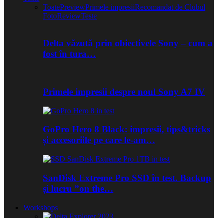
Toate
Preview
Primele impresii
Recomandat de Clubul
Foto
Review
Teste
Delta văzută prin obiectivele Sony – cum a
fost în tura…
Primele impresii despre noul Sony A7 IV
GoPro Hero 8 Black: impresii, tips&tricks
și accesoriile pe care le-am…
SanDisk Extreme Pro SSD în test. Backup
și lucru ”on the…
Workshops