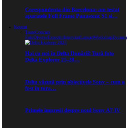
Corespondenta din Barcelona: am testat
aparatele Full Frame Panasonic S1 si…
Noutati
Toate
Concurs
Foto
Diverse
Expozitii
Interviuri
Lansari
Workshop
Zvonuri
Hai cu noi în Delta Dunării! Tură foto
Delta Explorer 25-28…
Delta văzută prin obiectivele Sony – cum a
fost în tura…
Primele impresii despre noul Sony A7 IV