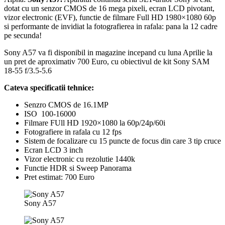
dotat cu un senzor CMOS de 16 mega pixeli, ecran LCD pivotant,
vizor electronic (EVF), functie de filmare Full HD 1980×1080 60p
si performante de invidiat la fotografierea in rafala: pana la 12 cadre
pe secunda!
Sony A57 va fi disponibil in magazine incepand cu luna Aprilie la
un pret de aproximativ 700 Euro, cu obiectivul de kit Sony SAM
18-55 f/3.5-5.6
Cateva specificatii tehnice:
Senzro CMOS de 16.1MP
ISO 100-16000
Filmare FUll HD 1920×1080 la 60p/24p/60i
Fotografiere in rafala cu 12 fps
Sistem de focalizare cu 15 puncte de focus din care 3 tip cruce
Ecran LCD 3 inch
Vizor electronic cu rezolutie 1440k
Functie HDR si Sweep Panorama
Pret estimat: 700 Euro
Sony A57