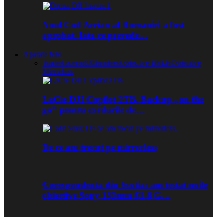
Noul Cod Aerian al Romaniei a fost
aprobat. Iata ce prevede…
Aparate foto
Toate
Accesorii
Mirrorless
Obiective DSLR
Obiective
Mirrorless
LaCie DJI Copilot 2TB. Backup „on the
go” pentru cardurile de…
De ce am trecut pe mirrorless
Corespondenta din Scotia: am testat noile
obiective Sony 135mm f/1.8 G…