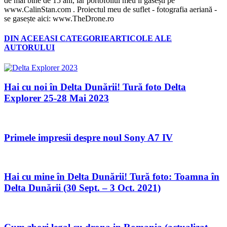
de mai bine de 15 ani, iar portofoliul meu îl găsești pe
www.CalinStan.com . Proiectul meu de suflet - fotografia aeriană -
se gasește aici: www.TheDrone.ro
DIN ACEEASI CATEGORIE
ARTICOLE ALE
AUTORULUI
Hai cu noi în Delta Dunării! Tură foto Delta
Explorer 25-28 Mai 2023
Primele impresii despre noul Sony A7 IV
Hai cu mine în Delta Dunării! Tură foto: Toamna în
Delta Dunării (30 Sept. – 3 Oct. 2021)