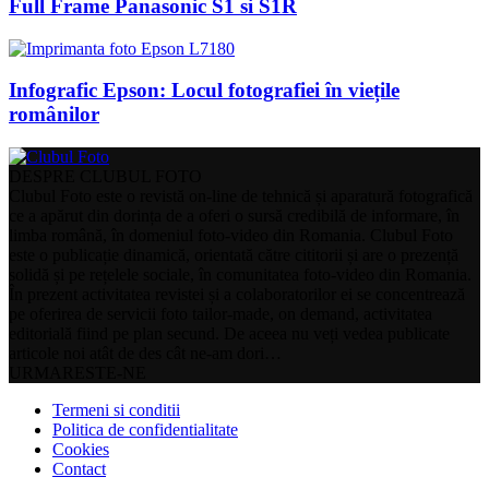
Full Frame Panasonic S1 si S1R
Infografic Epson: Locul fotografiei în viețile
românilor
DESPRE CLUBUL FOTO
Clubul Foto este o revistă on-line de tehnică și aparatură fotografică
ce a apărut din dorința de a oferi o sursă credibilă de informare, în
limba română, în domeniul foto-video din Romania. Clubul Foto
este o publicație dinamică, orientată către cititorii și are o prezență
solidă și pe rețelele sociale, în comunitatea foto-video din Romania.
În prezent activitatea revistei și a colaboratorilor ei se concentrează
pe oferirea de servicii foto tailor-made, on demand, activitatea
editorială fiind pe plan secund. De aceea nu veți vedea publicate
articole noi atât de des cât ne-am dori…
URMARESTE-NE
Termeni si conditii
Politica de confidentialitate
Cookies
Contact