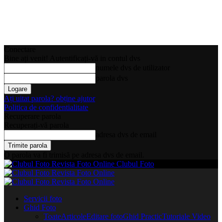
Conectare
Bine ați venit! Autentificați-vă in contul dvs
numele dvs de utilizator
parola dvs
Ați uitat parola? obține ajutor
Politica de confidentialitate
Recuperare parola
Recuperați-vă parola
adresa dvs de email
O parola va fi trimisă pe adresa dvs de email.
Clubul Foto
Servicii foto
Ghid Foto
Toate
Articole
Editare foto
Ghid Practic
Tutoriale Video