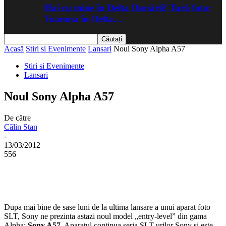
Hai cu mine în Delta Dunării! Tură foto:
Toamna în Delta…
Acasă
Stiri si Evenimente
Lansari
Noul Sony Alpha A57
Stiri si Evenimente
Lansari
Noul Sony Alpha A57
De către
Călin Stan
-
13/03/2012
556
Dupa mai bine de sase luni de la ultima lansare a unui aparat foto
SLT, Sony ne prezinta astazi noul model „entry-level” din gama
Alpha:
Sony A57.
Aparatul continua seria SLT-urilor Sony si este