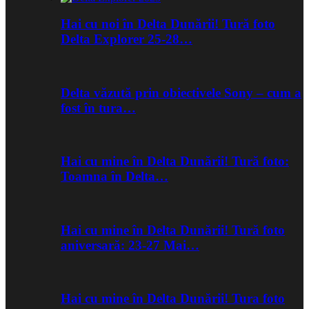
Hai cu noi în Delta Dunării! Tură foto
Delta Explorer 25-28…
Delta văzută prin obiectivele Sony – cum a
fost în tura…
Hai cu mine în Delta Dunării! Tură foto:
Toamna în Delta…
Hai cu mine în Delta Dunării! Tură foto
aniversară: 23-27 Mai…
Hai cu mine în Delta Dunării! Tura foto