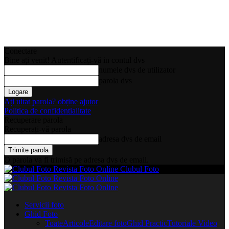
Conectare
Bine ați venit! Autentificați-vă in contul dvs
numele dvs de utilizator
parola dvs
Ați uitat parola? obține ajutor
Politica de confidentialitate
Recuperare parola
Recuperați-vă parola
adresa dvs de email
O parola va fi trimisă pe adresa dvs de email.
Clubul Foto
Servicii foto
Ghid Foto
Toate
Articole
Editare foto
Ghid Practic
Tutoriale Video