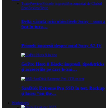
Toate
Preview
Primele impresii
Recomandat de Clubul
Foto
Review
Teste
Delta văzută prin obiectivele Sony – cum a
fost în tura…
Primele impresii despre noul Sony A7 IV
GoPro Hero 8 Black: impresii, tips&tricks
și accesoriile pe care le-am…
SanDisk Extreme Pro SSD în test. Backup
și lucru ”on the…
Workshops