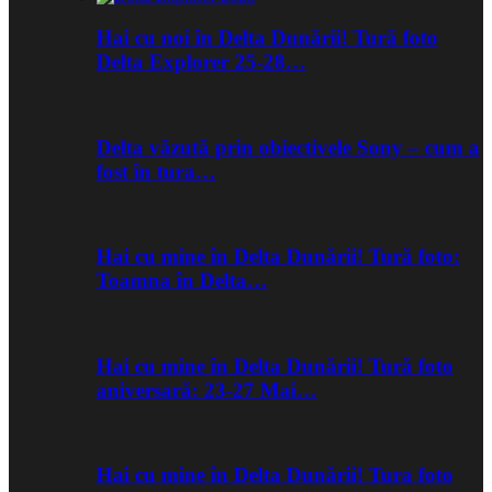
Hai cu noi în Delta Dunării! Tură foto
Delta Explorer 25-28…
Delta văzută prin obiectivele Sony – cum a
fost în tura…
Hai cu mine în Delta Dunării! Tură foto:
Toamna în Delta…
Hai cu mine în Delta Dunării! Tură foto
aniversară: 23-27 Mai…
Hai cu mine în Delta Dunării! Tura foto