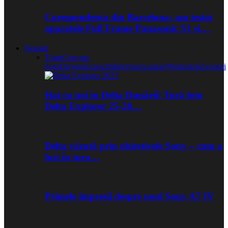
Corespondenta din Barcelona: am testat
aparatele Full Frame Panasonic S1 si…
Noutati
Toate
Concurs
Foto
Diverse
Expozitii
Interviuri
Lansari
Workshop
Zvonuri
Hai cu noi în Delta Dunării! Tură foto
Delta Explorer 25-28…
Delta văzută prin obiectivele Sony – cum a
fost în tura…
Primele impresii despre noul Sony A7 IV