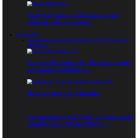
Noul Cod Aerian al Romaniei a fost
aprobat. Iata ce prevede…
Aparate foto
Toate
Accesorii
Mirrorless
Obiective DSLR
Obiective
Mirrorless
LaCie DJI Copilot 2TB. Backup „on the
go” pentru cardurile de…
De ce am trecut pe mirrorless
Corespondenta din Scotia: am testat noile
obiective Sony 135mm f/1.8 G…