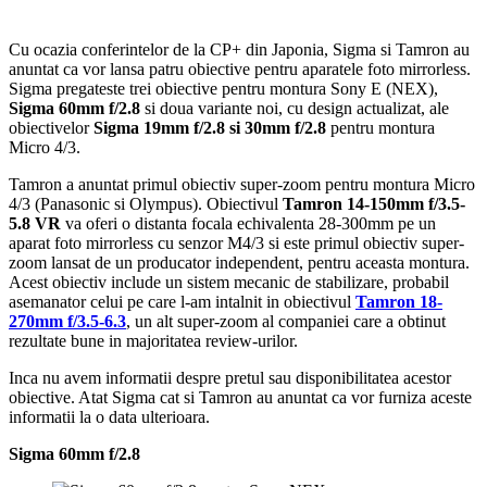
Cu ocazia conferintelor de la CP+ din Japonia, Sigma si Tamron au
anuntat ca vor lansa patru obiective pentru aparatele foto mirrorless.
Sigma pregateste trei obiective pentru montura Sony E (NEX),
Sigma 60mm f/2.8
si doua variante noi, cu design actualizat, ale
obiectivelor
Sigma 19mm f/2.8 si 30mm f/2.8
pentru montura
Micro 4/3.
Tamron a anuntat primul obiectiv super-zoom pentru montura Micro
4/3 (Panasonic si Olympus). Obiectivul
Tamron 14-150mm f/3.5-
5.8 VR
va oferi o distanta focala echivalenta 28-300mm pe un
aparat foto mirrorless cu senzor M4/3 si este primul obiectiv super-
zoom lansat de un producator independent, pentru aceasta montura.
Acest obiectiv include un sistem mecanic de stabilizare, probabil
asemanator celui pe care l-am intalnit in obiectivul
Tamron 18-
270mm f/3.5-6.3
, un alt super-zoom al companiei care a obtinut
rezultate bune in majoritatea review-urilor.
Inca nu avem informatii despre pretul sau disponibilitatea acestor
obiective. Atat Sigma cat si Tamron au anuntat ca vor furniza aceste
informatii la o data ulterioara.
Sigma 60mm f/2.8