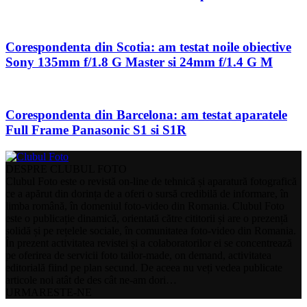
Corespondenta din Scotia: am testat noile obiective
Sony 135mm f/1.8 G Master si 24mm f/1.4 G M
Corespondenta din Barcelona: am testat aparatele
Full Frame Panasonic S1 si S1R
DESPRE CLUBUL FOTO
Clubul Foto este o revistă on-line de tehnică și aparatură fotografică
ce a apărut din dorința de a oferi o sursă credibilă de informare, în
limba română, în domeniul foto-video din Romania. Clubul Foto
este o publicație dinamică, orientată către cititorii și are o prezență
solidă și pe rețelele sociale, în comunitatea foto-video din Romania.
În prezent activitatea revistei și a colaboratorilor ei se concentrează
pe oferirea de servicii foto tailor-made, on demand, activitatea
editorială fiind pe plan secund. De aceea nu veți vedea publicate
articole noi atât de des cât ne-am dori…
URMARESTE-NE