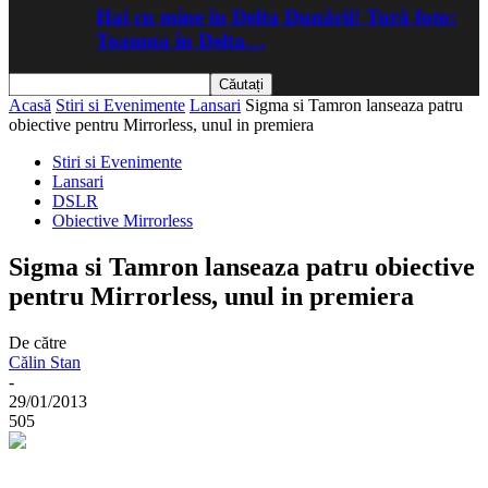
Hai cu mine în Delta Dunării! Tură foto:
Toamna în Delta…
Acasă
Stiri si Evenimente
Lansari
Sigma si Tamron lanseaza patru
obiective pentru Mirrorless, unul in premiera
Stiri si Evenimente
Lansari
DSLR
Obiective Mirrorless
Sigma si Tamron lanseaza patru obiective
pentru Mirrorless, unul in premiera
De către
Călin Stan
-
29/01/2013
505