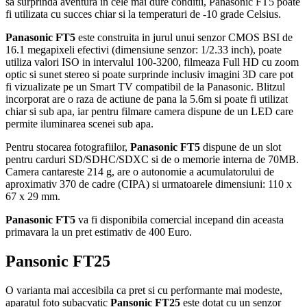
sa surprinda aventura in cele mai dure conditii, Panasonic FT5 poate
fi utilizata cu succes chiar si la temperaturi de -10 grade Celsius.
Panasonic FT5
este construita in jurul unui senzor CMOS BSI de
16.1 megapixeli efectivi (dimensiune senzor: 1/2.33 inch), poate
utiliza valori ISO in intervalul 100-3200, filmeaza Full HD cu zoom
optic si sunet stereo si poate surprinde inclusiv imagini 3D care pot
fi vizualizate pe un Smart TV compatibil de la Panasonic. Blitzul
incorporat are o raza de actiune de pana la 5.6m si poate fi utilizat
chiar si sub apa, iar pentru filmare camera dispune de un LED care
permite iluminarea scenei sub apa.
Pentru stocarea fotografiilor,
Panasonic FT5
dispune de un slot
pentru carduri SD/SDHC/SDXC si de o memorie interna de 70MB.
Camera cantareste 214 g, are o autonomie a acumulatorului de
aproximativ 370 de cadre (CIPA) si urmatoarele dimensiuni: 110 x
67 x 29 mm.
Panasonic FT5
va fi disponibila comercial incepand din aceasta
primavara la un pret estimativ de 400 Euro.
Pansonic FT25
O varianta mai accesibila ca pret si cu performante mai modeste,
aparatul foto subacvatic
Pansonic FT25
este dotat cu un senzor