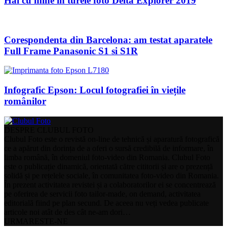
Hai cu mine în turele foto Delta Explorer 2019
Corespondenta din Barcelona: am testat aparatele
Full Frame Panasonic S1 si S1R
Infografic Epson: Locul fotografiei în viețile
românilor
DESPRE CLUBUL FOTO
Clubul Foto este o revistă on-line de tehnică și aparatură fotografică
ce a apărut din dorința de a oferi o sursă credibilă de informare, în
limba română, în domeniul foto-video din Romania. Clubul Foto
este o publicație dinamică, orientată către cititorii și are o prezență
solidă și pe rețelele sociale, în comunitatea foto-video din Romania.
În prezent activitatea revistei și a colaboratorilor ei se concentrează
pe oferirea de servicii foto tailor-made, on demand, activitatea
editorială fiind pe plan secund. De aceea nu veți vedea publicate
articole noi atât de des cât ne-am dori…
URMARESTE-NE