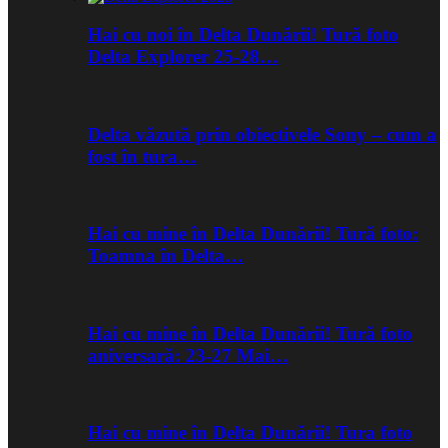
Hai cu noi în Delta Dunării! Tură foto
Delta Explorer 25-28…
Delta văzută prin obiectivele Sony – cum a
fost în tura…
Hai cu mine în Delta Dunării! Tură foto:
Toamna în Delta…
Hai cu mine în Delta Dunării! Tură foto
aniversară: 23-27 Mai…
Hai cu mine în Delta Dunării! Tura foto