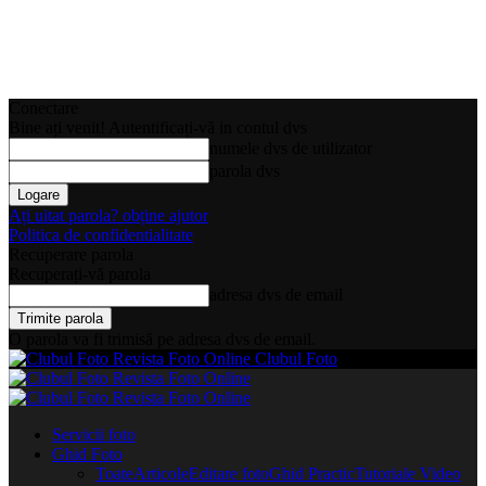
Conectare
Bine ați venit! Autentificați-vă in contul dvs
numele dvs de utilizator
parola dvs
Ați uitat parola? obține ajutor
Politica de confidentialitate
Recuperare parola
Recuperați-vă parola
adresa dvs de email
O parola va fi trimisă pe adresa dvs de email.
Clubul Foto
Servicii foto
Ghid Foto
Toate
Articole
Editare foto
Ghid Practic
Tutoriale Video