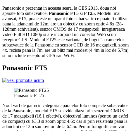
Panasonic a prezentat in aceasta seara, la CES 2013, doua noi
aparate foto subacvatice:
Panasonic FT5
si
FT25
. Modelul mai
avansat, FT5, poate este un aparat foto subacvatic ce poate fi utilizat
pana la adancimi de 12m, are un obiectiv cu zoom optic 4.6x (28-
128mm echivalent), senzor CMOS de 17 megapixeli, inregistreaza
video Full HD 1080p si are incorporat un conector WiFi si un
receptor GPS. Modelul FT25 este varianta „de buget” a camerelor
subacvatice de la Panasonic cu senzor CCD de 16 megapixeli, zoom
4x, rezista pana la 7m, are un blitz mai modest (4,4m in loc de 5,7m)
si nu include receptorul GPS sau Wi-Fi.
Panasonic FT5
Panasonic FT25
Noul varf de gama in categoria aparatelor foto compacte subacvatice
de la Panasonic, modelul FT5 se evidentiaza prin senzorul CMOS
de 17 megapixeli (16.1 efectivi), obiectivul luminos (pentru un astfel
de compact) cu f/3.3 si zoom optic 4.6x dar si prin rezistenta pana la
adancimi de 12m sau lovituri de la 6.5m. Pentru fotografii care vor