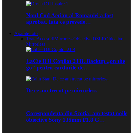
Noul Cod Aerian al Romaniei a fost
aprobat. Iata ce prevede…
Aparate foto
Toate
Accesorii
Mirrorless
Obiective DSLR
Obiective
Mirrorless
LaCie DJI Copilot 2TB. Backup „on the
go” pentru cardurile de…
De ce am trecut pe mirrorless
Corespondenta din Scotia: am testat noile
obiective Sony 135mm f/1.8 G…