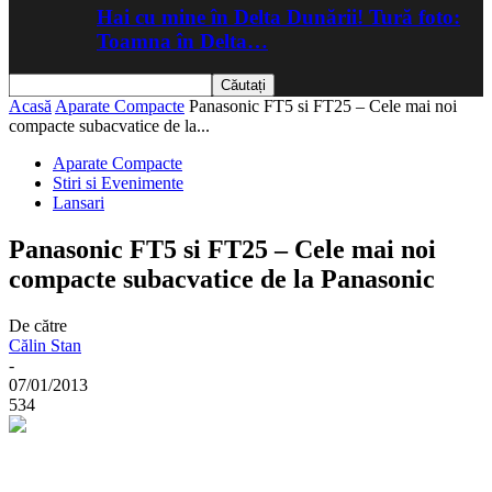
Hai cu mine în Delta Dunării! Tură foto:
Toamna în Delta…
Acasă
Aparate Compacte
Panasonic FT5 si FT25 – Cele mai noi
compacte subacvatice de la...
Aparate Compacte
Stiri si Evenimente
Lansari
Panasonic FT5 si FT25 – Cele mai noi
compacte subacvatice de la Panasonic
De către
Călin Stan
-
07/01/2013
534