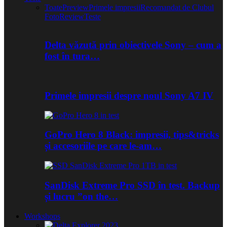
Toate
Preview
Primele impresii
Recomandat de Clubul
Foto
Review
Teste
Delta văzută prin obiectivele Sony – cum a
fost în tura…
Primele impresii despre noul Sony A7 IV
GoPro Hero 8 Black: impresii, tips&tricks
și accesoriile pe care le-am…
SanDisk Extreme Pro SSD în test. Backup
și lucru ”on the…
Workshops