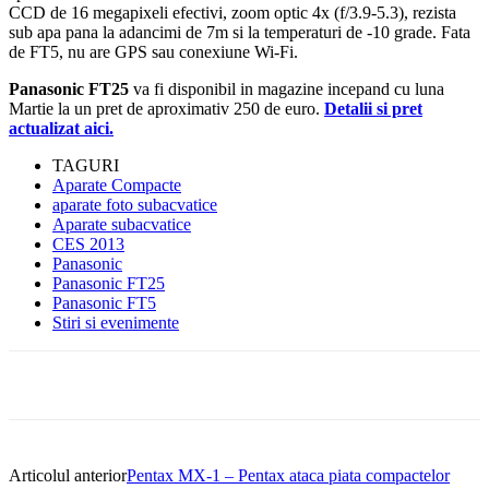
CCD de 16 megapixeli efectivi, zoom optic 4x (f/3.9-5.3), rezista
sub apa pana la adancimi de 7m si la temperaturi de -10 grade. Fata
de FT5, nu are GPS sau conexiune Wi-Fi.
Panasonic FT25
va fi disponibil in magazine incepand cu luna
Martie la un pret de aproximativ 250 de euro.
Detalii si pret
actualizat aici.
TAGURI
Aparate Compacte
aparate foto subacvatice
Aparate subacvatice
CES 2013
Panasonic
Panasonic FT25
Panasonic FT5
Stiri si evenimente
Articolul anterior
Pentax MX-1 – Pentax ataca piata compactelor