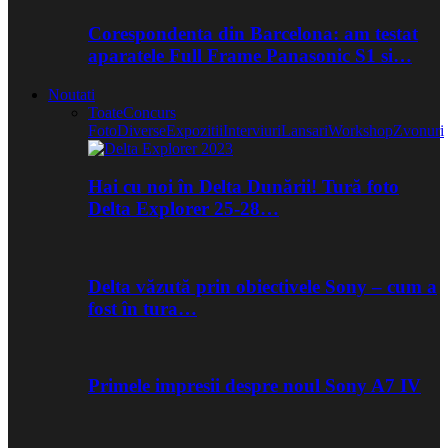
Corespondenta din Barcelona: am testat
aparatele Full Frame Panasonic S1 si…
Noutati
Toate
Concurs
Foto
Diverse
Expozitii
Interviuri
Lansari
Workshop
Zvonuri
Hai cu noi în Delta Dunării! Tură foto
Delta Explorer 25-28…
Delta văzută prin obiectivele Sony – cum a
fost în tura…
Primele impresii despre noul Sony A7 IV