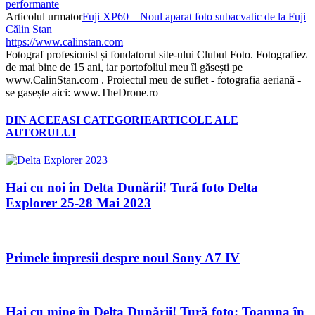
performante
Articolul urmator
Fuji XP60 – Noul aparat foto subacvatic de la Fuji
Călin Stan
https://www.calinstan.com
Fotograf profesionist și fondatorul site-ului Clubul Foto. Fotografiez
de mai bine de 15 ani, iar portofoliul meu îl găsești pe
www.CalinStan.com . Proiectul meu de suflet - fotografia aeriană -
se gasește aici: www.TheDrone.ro
DIN ACEEASI CATEGORIE
ARTICOLE ALE
AUTORULUI
Hai cu noi în Delta Dunării! Tură foto Delta
Explorer 25-28 Mai 2023
Primele impresii despre noul Sony A7 IV
Hai cu mine în Delta Dunării! Tură foto: Toamna în