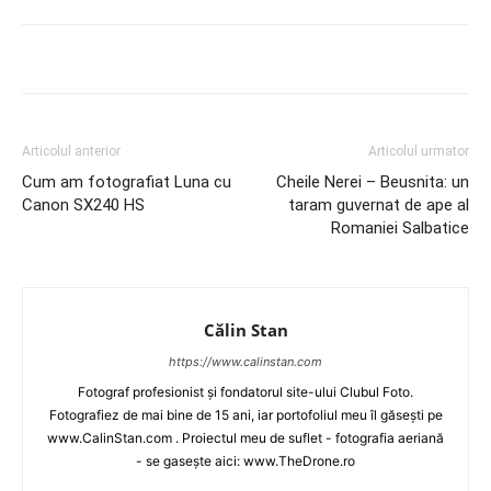
Articolul anterior
Articolul urmator
Cum am fotografiat Luna cu
Cheile Nerei – Beusnita: un
Canon SX240 HS
taram guvernat de ape al
Romaniei Salbatice
Călin Stan
https://www.calinstan.com
Fotograf profesionist și fondatorul site-ului Clubul Foto.
Fotografiez de mai bine de 15 ani, iar portofoliul meu îl găsești pe
www.CalinStan.com . Proiectul meu de suflet - fotografia aeriană
- se gasește aici: www.TheDrone.ro