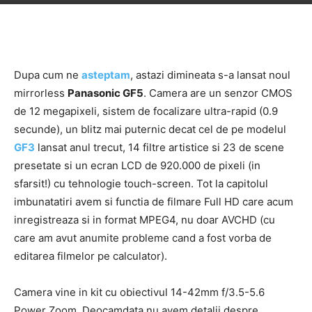
Dupa cum ne
asteptam
, astazi dimineata s-a lansat noul
mirrorless
Panasonic GF5
. Camera are un senzor CMOS
de 12 megapixeli, sistem de focalizare ultra-rapid (0.9
secunde), un blitz mai puternic decat cel de pe modelul
GF3
lansat anul trecut, 14 filtre artistice si 23 de scene
presetate si un ecran LCD de 920.000 de pixeli (in
sfarsit!) cu tehnologie touch-screen. Tot la capitolul
imbunatatiri avem si functia de filmare Full HD care acum
inregistreaza si in format MPEG4, nu doar AVCHD (cu
care am avut anumite probleme cand a fost vorba de
editarea filmelor pe calculator).
Camera vine in kit cu obiectivul 14-42mm f/3.5-5.6
Power Zoom. Deocamdata nu avem detalii despre