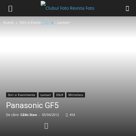
Acasă
Stiri si Evenimente
Lansari
Stiri si Evenimente
Lansari
DSLR
Mirrorless
Panasonic GF5
De către
Călin Stan
-
05/04/2012
454