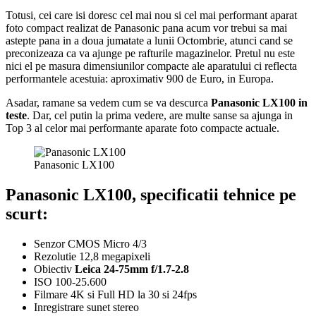
Totusi, cei care isi doresc cel mai nou si cel mai performant aparat
foto compact realizat de Panasonic pana acum vor trebui sa mai
astepte pana in a doua jumatate a lunii Octombrie, atunci cand se
preconizeaza ca va ajunge pe rafturile magazinelor. Pretul nu este
nici el pe masura dimensiunilor compacte ale aparatului ci reflecta
performantele acestuia: aproximativ 900 de Euro, in Europa.
Asadar, ramane sa vedem cum se va descurca
Panasonic LX100 in
teste
. Dar, cel putin la prima vedere, are multe sanse sa ajunga in
Top 3 al celor mai performante aparate foto compacte actuale.
Panasonic LX100
Panasonic LX100, specificatii tehnice pe
scurt:
Senzor CMOS Micro 4/3
Rezolutie 12,8 megapixeli
Obiectiv
Leica 24-75mm f/1.7-2.8
ISO 100-25.600
Filmare 4K si Full HD la 30 si 24fps
Inregistrare sunet stereo