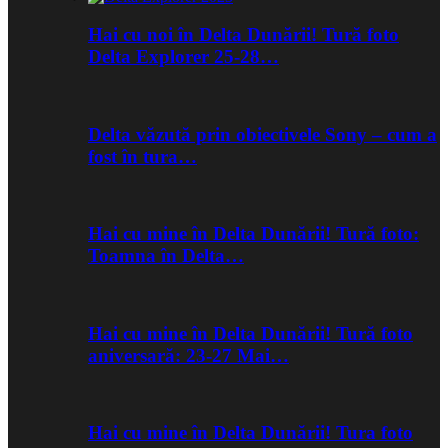
Hai cu noi în Delta Dunării! Tură foto
Delta Explorer 25-28…
Delta văzută prin obiectivele Sony – cum a
fost în tura…
Hai cu mine în Delta Dunării! Tură foto:
Toamna în Delta…
Hai cu mine în Delta Dunării! Tură foto
aniversară: 23-27 Mai…
Hai cu mine în Delta Dunării! Tura foto