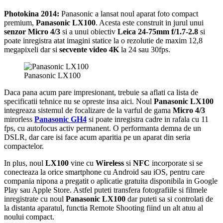
Photokina 2014:
Panasonic a lansat noul aparat foto compact
premium,
Panasonic LX100
. Acesta este construit in jurul unui
senzor Micro 4/3
si a unui obiectiv
Leica 24-75mm f/1.7-2.8
si
poate inregistra atat imagini statice la o rezolutie de maxim 12,8
megapixeli dar si
secvente video 4K
la 24 sau 30fps.
Panasonic LX100
Daca pana acum pare impresionant, trebuie sa aflati ca lista de
specificatii tehnice nu se opreste insa aici. Noul
Panasonic LX100
integreaza sistemul de focalizare de la varful de gama
Micro 4/3
mirorless
Panasonic GH4
si poate inregistra cadre in rafala cu 11
fps, cu autofocus activ permanent. O performanta demna de un
DSLR, dar care isi face acum aparitia pe un aparat din seria
compactelor.
In plus, noul
LX100
vine cu
Wireless
si
NFC
incorporate si se
conecteaza la orice smartphone cu Android sau iOS, pentru care
compania nipona a pregatit o aplicatie gratuita disponibila in Google
Play sau Apple Store. Astfel puteti transfera fotografiile si filmele
inregistrate cu noul
Panasonic LX100
dar puteti sa si controlati de
la distanta aparatul, functia Remote Shooting fiind un alt atuu al
noului compact.