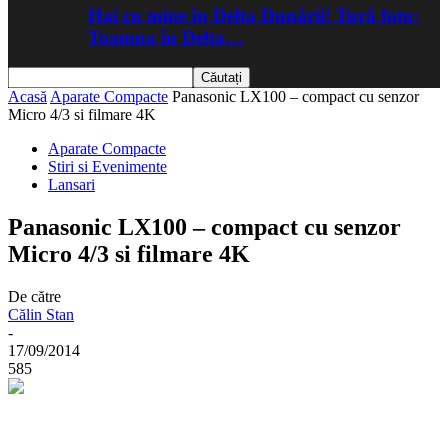
Hai cu mine în Delta Dunării! Tură foto:
Toamna în Delta…
Acasă
Aparate Compacte
Panasonic LX100 – compact cu senzor
Micro 4/3 si filmare 4K
Aparate Compacte
Stiri si Evenimente
Lansari
Panasonic LX100 – compact cu senzor
Micro 4/3 si filmare 4K
De către
Călin Stan
-
17/09/2014
585