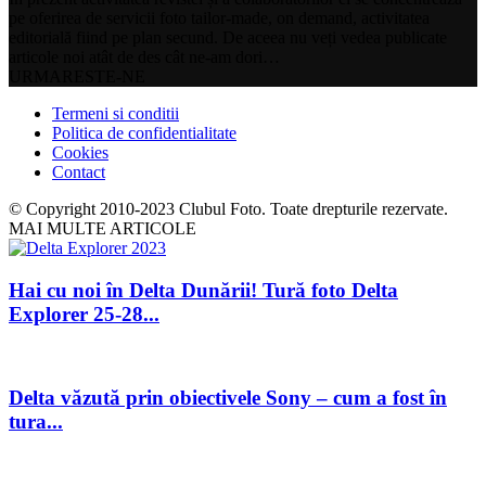
pe oferirea de servicii foto tailor-made, on demand, activitatea
editorială fiind pe plan secund. De aceea nu veți vedea publicate
articole noi atât de des cât ne-am dori…
URMARESTE-NE
Termeni si conditii
Politica de confidentialitate
Cookies
Contact
© Copyright 2010-2023 Clubul Foto. Toate drepturile rezervate.
MAI MULTE ARTICOLE
Hai cu noi în Delta Dunării! Tură foto Delta
Explorer 25-28...
Delta văzută prin obiectivele Sony – cum a fost în
tura...