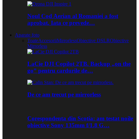
Noul Cod Aerian al Romaniei a fost
aprobat. Iata ce prevede…
Aparate foto
Toate
Accesorii
Mirrorless
Obiective DSLR
Obiective
Mirrorless
LaCie DJI Copilot 2TB. Backup „on the
go” pentru cardurile de…
De ce am trecut pe mirrorless
Corespondenta din Scotia: am testat noile
obiective Sony 135mm f/1.8 G…