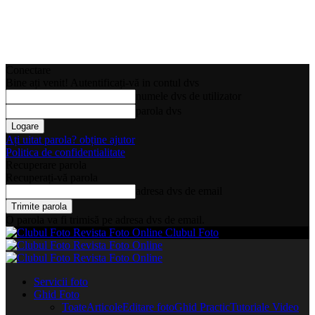
Conectare
Bine ați venit! Autentificați-vă in contul dvs
numele dvs de utilizator
parola dvs
Ați uitat parola? obține ajutor
Politica de confidentialitate
Recuperare parola
Recuperați-vă parola
adresa dvs de email
O parola va fi trimisă pe adresa dvs de email.
Clubul Foto
Servicii foto
Ghid Foto
Toate
Articole
Editare foto
Ghid Practic
Tutoriale Video