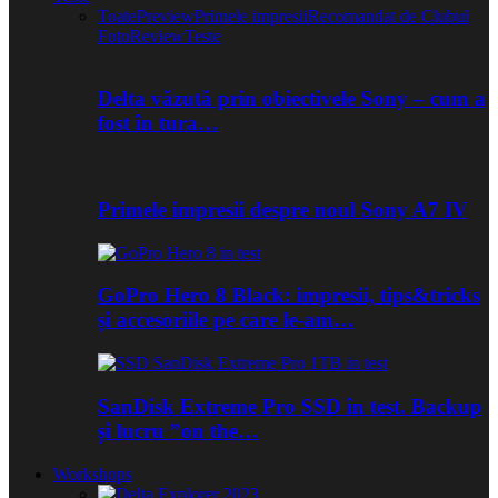
Toate
Preview
Primele impresii
Recomandat de Clubul
Foto
Review
Teste
Delta văzută prin obiectivele Sony – cum a
fost în tura…
Primele impresii despre noul Sony A7 IV
GoPro Hero 8 Black: impresii, tips&tricks
și accesoriile pe care le-am…
SanDisk Extreme Pro SSD în test. Backup
și lucru ”on the…
Workshops