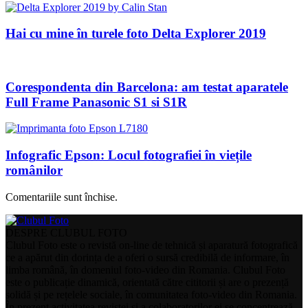
Hai cu mine în turele foto Delta Explorer 2019
Corespondenta din Barcelona: am testat aparatele
Full Frame Panasonic S1 si S1R
Infografic Epson: Locul fotografiei în viețile
românilor
Comentariile sunt închise.
DESPRE CLUBUL FOTO
Clubul Foto este o revistă on-line de tehnică și aparatură fotografică
ce a apărut din dorința de a oferi o sursă credibilă de informare, în
limba română, în domeniul foto-video din Romania. Clubul Foto
este o publicație dinamică, orientată către cititorii și are o prezență
solidă și pe rețelele sociale, în comunitatea foto-video din Romania.
În prezent activitatea revistei și a colaboratorilor ei se concentrează