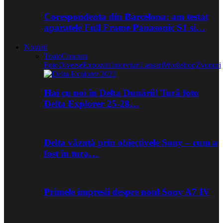
Corespondenta din Barcelona: am testat
aparatele Full Frame Panasonic S1 si…
Noutati
Toate
Concurs
Foto
Diverse
Expozitii
Interviuri
Lansari
Workshop
Zvonuri
Hai cu noi în Delta Dunării! Tură foto
Delta Explorer 25-28…
Delta văzută prin obiectivele Sony – cum a
fost în tura…
Primele impresii despre noul Sony A7 IV