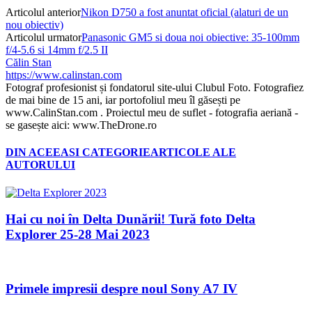
Articolul anterior
Nikon D750 a fost anuntat oficial (alaturi de un
nou obiectiv)
Articolul urmator
Panasonic GM5 si doua noi obiective: 35-100mm
f/4-5.6 si 14mm f/2.5 II
Călin Stan
https://www.calinstan.com
Fotograf profesionist și fondatorul site-ului Clubul Foto. Fotografiez
de mai bine de 15 ani, iar portofoliul meu îl găsești pe
www.CalinStan.com . Proiectul meu de suflet - fotografia aeriană -
se gasește aici: www.TheDrone.ro
DIN ACEEASI CATEGORIE
ARTICOLE ALE
AUTORULUI
Hai cu noi în Delta Dunării! Tură foto Delta
Explorer 25-28 Mai 2023
Primele impresii despre noul Sony A7 IV