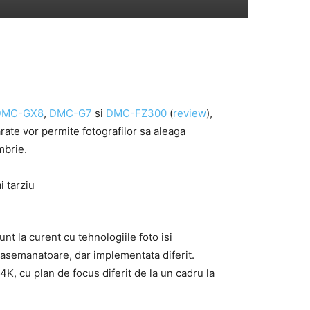
DMC-GX8
,
DMC-G7
si
DMC-FZ300
(
review
),
arate vor permite fotografilor sa aleaga
mbrie.
nt la curent cu tehnologiile foto isi
e asemanatoare, dar implementata diferit.
K, cu plan de focus diferit de la un cadru la