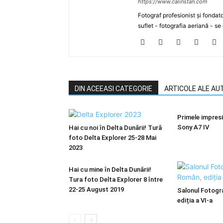
https://www.calinstan.com
Fotograf profesionist și fondat
suflet - fotografia aeriană - 
DIN ACEEASI CATEGORIE
ARTICOLE ALE AU
Primele impresi
Sony A7 IV
Hai cu noi în Delta Dunării! Tură
foto Delta Explorer 25-28 Mai
2023
Hai cu mine în Delta Dunării!
Tura foto Delta Explorer 8 între
22-25 August 2019
Salonul Fotogr
ediția a VI-a