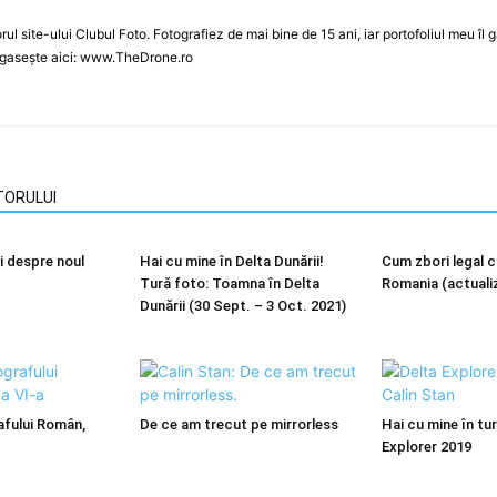
orul site-ului Clubul Foto. Fotografiez de mai bine de 15 ani, iar portofoliul meu 
se gasește aici: www.TheDrone.ro
TORULUI
i despre noul
Hai cu mine în Delta Dunării!
Cum zbori legal c
Tură foto: Toamna în Delta
Romania (actuali
Dunării (30 Sept. – 3 Oct. 2021)
afului Român,
De ce am trecut pe mirrorless
Hai cu mine în tu
Explorer 2019