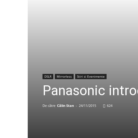
DSLR
Mirrorless
Stiri si Evenimente
Panasonic intro
De către
Călin Stan
-
24/11/2015
624