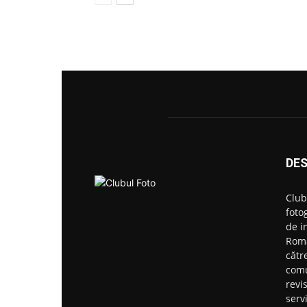
DES
Club
foto
de i
Roma
către
comu
revi
serv