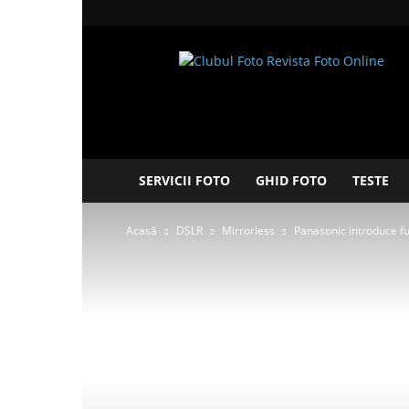
Clubul
Foto
SERVICII FOTO
GHID FOTO
TESTE
Acasă
DSLR
Mirrorless
Panasonic introduce fu