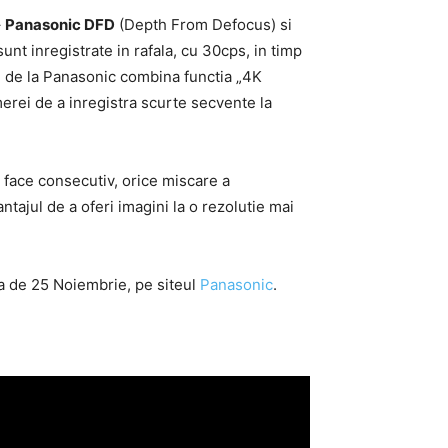
–
Panasonic DFD
(Depth From Defocus) si
unt inregistrate in rafala, cu 30cps, in timp
ei de la Panasonic combina functia „4K
merei de a inregistra scurte secvente la
e face consecutiv, orice miscare a
antajul de a oferi imagini la o rezolutie mai
ta de 25 Noiembrie, pe siteul
Panasonic
.