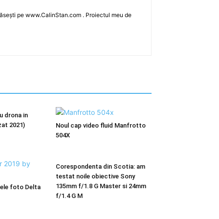
îl găsești pe www.CalinStan.com . Proiectul meu de
u drona in
zat 2021)
Noul cap video fluid Manfrotto
504X
Corespondenta din Scotia: am
testat noile obiective Sony
135mm f/1.8 G Master si 24mm
rele foto Delta
f/1.4 G M