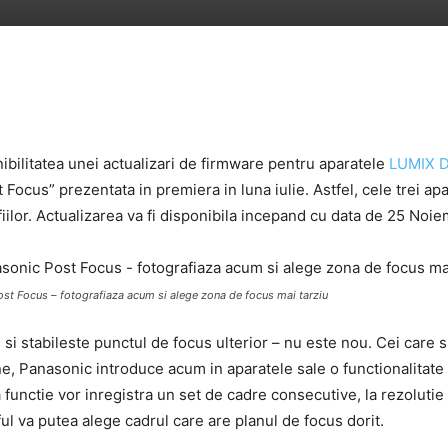
bilitatea unei actualizari de firmware pentru aparatele
LUMIX 
 Focus” prezentata in premiera in luna iulie. Astfel, cele trei ap
iilor. Actualizarea va fi disponibila incepand cu data de 25 Noie
st Focus – fotografiaza acum si alege zona de focus mai tarziu
si stabileste punctul de focus ulterior – nu este nou. Cei care su
ine, Panasonic introduce acum in aparatele sale o functionalitat
nctie vor inregistra un set de cadre consecutive, la rezolutie 4
aful va putea alege cadrul care are planul de focus dorit.