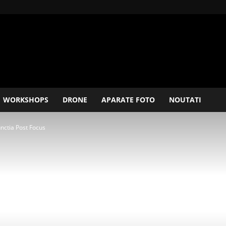
WORKSHOPS
DRONE
APARATE FOTO
NOUTATI
nctia Post Focus