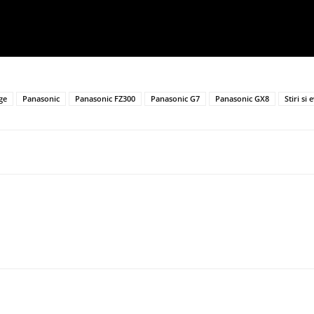
ge
Panasonic
Panasonic FZ300
Panasonic G7
Panasonic GX8
Stiri si