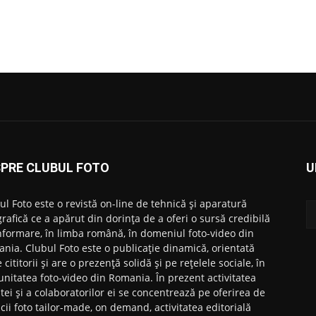
PRE CLUBUL FOTO
U
ul Foto este o revistă on-line de tehnică și aparatură
grafică ce a apărut din dorința de a oferi o sursă credibilă
nformare, în limba română, în domeniul foto-video din
nia. Clubul Foto este o publicație dinamică, orientată
 cititorii și are o prezență solidă și pe rețelele sociale, în
nitatea foto-video din Romania. În prezent activitatea
stei și a colaboratorilor ei se concentrează pe oferirea de
icii foto tailor-made, on demand, activitatea editorială