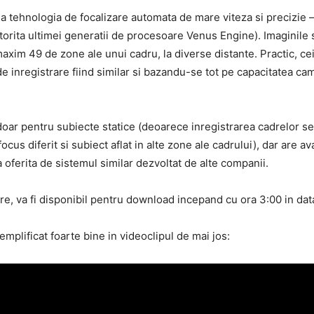
a tehnologia de focalizare automata de mare viteza si precizie 
torita ultimei generatii de procesoare Venus Engine). Imaginile s
maxim 49 de zone ale unui cadru, la diverse distante. Practic, c
de inregistrare fiind similar si bazandu-se tot pe capacitatea ca
 doar pentru subiecte statice (deoarece inregistrarea cadrelor s
ocus diferit si subiect aflat in alte zone ale cadrului), dar are av
 oferita de sistemul similar dezvoltat de alte companii.
re, va fi disponibil pentru download incepand cu ora 3:00 in da
plificat foarte bine in videoclipul de mai jos: