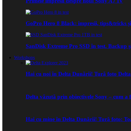
Primele impresii despre noul Sony A7 IV
GoPro Hero 8 Black: impresii, tips&tricks și
SanDisk Extreme Pro SSD în test. Backup ș
Workshops
Hai cu noi în Delta Dunării! Tură foto Del
Delta văzută prin obiectivele Sony – cum a 
Hai cu mine în Delta Dunării! Tură foto: 