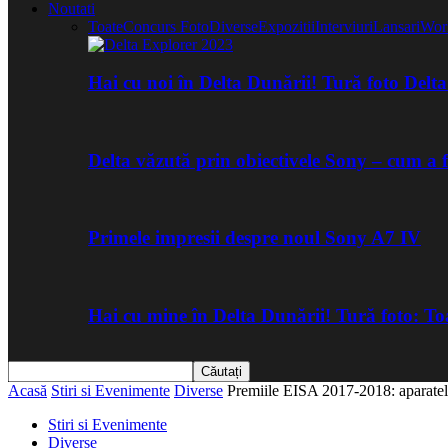
Noutati
Toate
Concurs Foto
Diverse
Expozitii
Interviuri
Lansari
Wor
Hai cu noi în Delta Dunării! Tură foto Del
Delta văzută prin obiectivele Sony – cum a 
Primele impresii despre noul Sony A7 IV
Hai cu mine în Delta Dunării! Tură foto: 
Acasă
Stiri si Evenimente
Diverse
Premiile EISA 2017-2018: aparatele
Stiri si Evenimente
Diverse