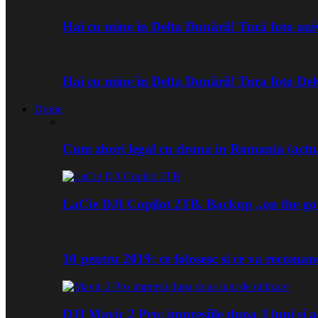
Hai cu mine în Delta Dunării! Tură foto an
Hai cu mine în Delta Dunării! Tura foto De
Drone
Cum zbori legal cu drona in Romania (actua
LaCie DJI Copilot 2TB. Backup „on the go
10 pentru 2019: ce folosesc si ce va recoma
DJI Mavic 2 Pro: impresiile dupa 3 luni si a