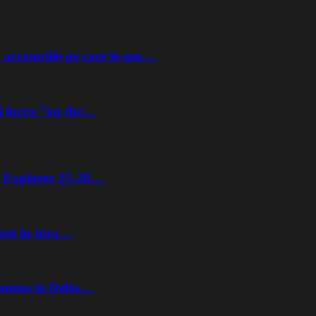
 accesoriile pe care le-am…
i lucru ”on the…
ta Explorer 25-28…
fost în tura…
Toamna în Delta…