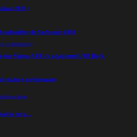
lizat 2021)
l cadourilor de Sarbatori 2018
ivelor Sigma ART cu adaptorul USB Dock
rd-readere performante
o
Review
Teste
fost în tura…