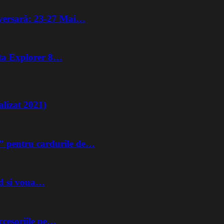
iversară: 23-27 Mai…
lta Explorer 8…
lizat 2021)
” pentru cardurile de…
nd si voua…
ccesoriile pe…