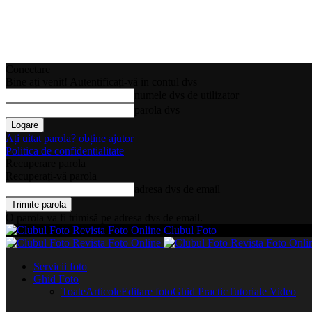
Conectare
Bine ați venit! Autentificați-vă in contul dvs
numele dvs de utilizator
parola dvs
Ați uitat parola? obține ajutor
Politica de confidentialitate
Recuperare parola
Recuperați-vă parola
adresa dvs de email
O parola va fi trimisă pe adresa dvs de email.
Clubul Foto
Servicii foto
Ghid Foto
Toate
Articole
Editare foto
Ghid Practic
Tutoriale Video