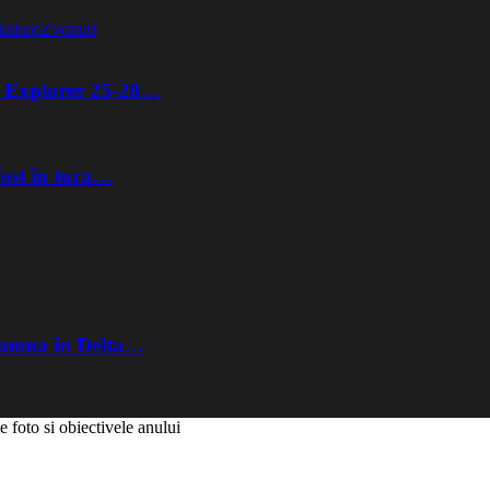
kshop
Zvonuri
ta Explorer 25-28…
fost în tura…
Toamna în Delta…
 foto si obiectivele anului