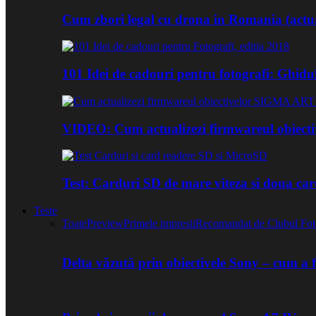
Cum zbori legal cu drona in Romania (actua
101 Idei de cadouri pentru fotografi: Ghidu
VIDEO: Cum actualizezi firmwareul obiect
Test: Carduri SD de mare viteza si doua ca
Teste
Toate
Preview
Primele impresii
Recomandat de Clubul Fot
Delta văzută prin obiectivele Sony – cum a 