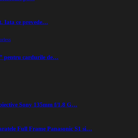
t. Iata ce prevede…
orless
” pentru cardurile de…
 obiective Sony 135mm f/1.8 G…
aratele Full Frame Panasonic S1 si…