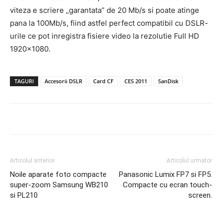
viteza e scriere „garantata” de 20 Mb/s si poate atinge
pana la 100Mb/s, fiind astfel perfect compatibil cu DSLR-
urile ce pot inregistra fisiere video la rezolutie Full HD
1920×1080.
TAGURI
Accesorii DSLR
Card CF
CES 2011
SanDisk
Articolul anterior
Articolul urmator
Noile aparate foto compacte
Panasonic Lumix FP7 si FP5.
super-zoom Samsung WB210
Compacte cu ecran touch-
si PL210
screen.