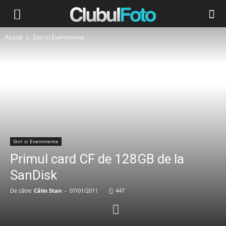
Acasă
Stiri si Evenimente
Stiri si Evenimente
Primul card CF de 128GB de la
SanDisk
De către
Călin Stan
-
07/01/2011
447