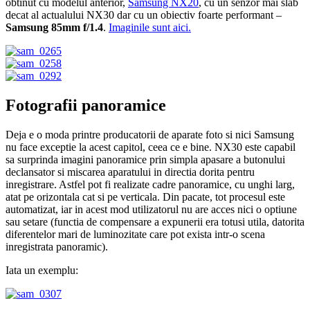
obtinut cu modelul anterior,
Samsung NX20
, cu un senzor mai slab
decat al actualului NX30 dar cu un obiectiv foarte performant –
Samsung 85mm f/1.4
.
Imaginile sunt aici.
Fotografii panoramice
Deja e o moda printre producatorii de aparate foto si nici Samsung
nu face exceptie la acest capitol, ceea ce e bine. NX30 este capabil
sa surprinda imagini panoramice prin simpla apasare a butonului
declansator si miscarea aparatului in directia dorita pentru
inregistrare. Astfel pot fi realizate cadre panoramice, cu unghi larg,
atat pe orizontala cat si pe verticala. Din pacate, tot procesul este
automatizat, iar in acest mod utilizatorul nu are acces nici o optiune
sau setare (functia de compensare a expunerii era totusi utila, datorita
diferentelor mari de luminozitate care pot exista intr-o scena
inregistrata panoramic).
Iata un exemplu: