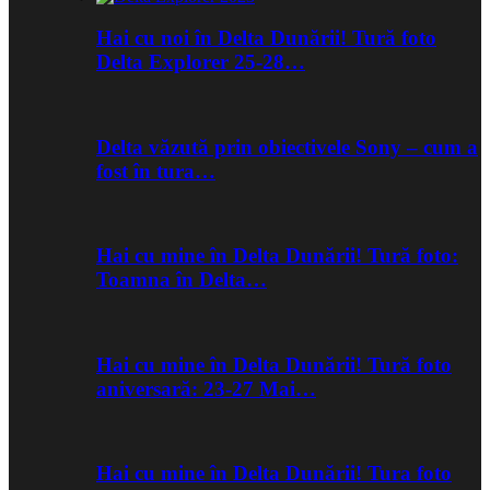
Hai cu noi în Delta Dunării! Tură foto
Delta Explorer 25-28…
Delta văzută prin obiectivele Sony – cum a
fost în tura…
Hai cu mine în Delta Dunării! Tură foto:
Toamna în Delta…
Hai cu mine în Delta Dunării! Tură foto
aniversară: 23-27 Mai…
Hai cu mine în Delta Dunării! Tura foto