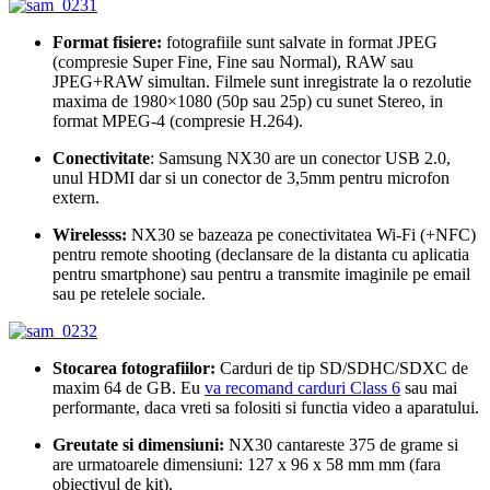
Format fisiere:
fotografiile sunt salvate in format JPEG
(compresie Super Fine, Fine sau Normal), RAW sau
JPEG+RAW simultan. Filmele sunt inregistrate la o rezolutie
maxima de 1980×1080 (50p sau 25p) cu sunet Stereo, in
format MPEG-4 (compresie H.264).
Conectivitate
: Samsung NX30 are un conector USB 2.0,
unul HDMI dar si un conector de 3,5mm pentru microfon
extern.
Wirelesss:
NX30 se bazeaza pe conectivitatea Wi-Fi (+NFC)
pentru remote shooting (declansare de la distanta cu aplicatia
pentru smartphone) sau pentru a transmite imaginile pe email
sau pe retelele sociale.
Stocarea fotografiilor:
Carduri de tip SD/SDHC/SDXC de
maxim 64 de GB. Eu
va recomand carduri Class 6
sau mai
performante, daca vreti sa folositi si functia video a aparatului.
Greutate si dimensiuni:
NX30 cantareste 375 de grame si
are urmatoarele dimensiuni: 127 x 96 x 58 mm mm (fara
obiectivul de kit).