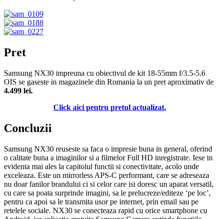
Pret
Samsung NX30 impreuna cu obiectivul de kit 18-55mm f/3.5-5.6
OIS se gaseste in magazinele din Romania la un pret aproximativ de
4.499 lei.
Click aici pentru pretul actualizat.
Concluzii
Samsung NX30 reuseste sa faca o impresie buna in general, oferind
o calitate buna a imaginilor si a filmelor Full HD inregistrate. Iese in
evidenta mai ales la capitolul functii si conectivitate, acolo unde
exceleaza. Este un mirrorless APS-C performant, care se adreseaza
nu doar fanilor brandului ci si celor care isi doresc un aparat versatil,
cu care sa poata surprinde imagini, sa le prelucreze/editeze ‘pe loc’,
pentru ca apoi sa le transmita usor pe internet, prin email sau pe
retelele sociale. NX30 se conecteaza rapid cu orice smartphone cu