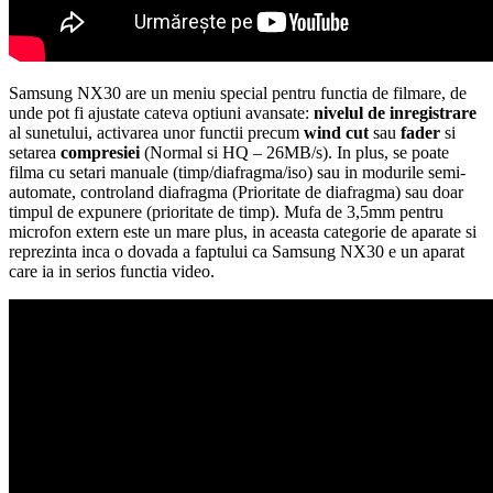
Samsung NX30 are un meniu special pentru functia de filmare, de
unde pot fi ajustate cateva optiuni avansate:
nivelul de inregistrare
al sunetului, activarea unor functii precum
wind cut
sau
fader
si
setarea
compresiei
(Normal si HQ – 26MB/s). In plus, se poate
filma cu setari manuale (timp/diafragma/iso) sau in modurile semi-
automate, controland diafragma (Prioritate de diafragma) sau doar
timpul de expunere (prioritate de timp). Mufa de 3,5mm pentru
microfon extern este un mare plus, in aceasta categorie de aparate si
reprezinta inca o dovada a faptului ca Samsung NX30 e un aparat
care ia in serios functia video.