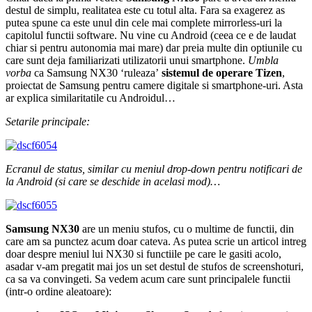
destul de simplu, realitatea este cu totul alta. Fara sa exagerez as
putea spune ca este unul din cele mai complete mirrorless-uri la
capitolul functii software. Nu vine cu Android (ceea ce e de laudat
chiar si pentru autonomia mai mare) dar preia multe din optiunile cu
care sunt deja familiarizati utilizatorii unui smartphone.
Umbla
vorba
ca Samsung NX30 ‘ruleaza’
sistemul de operare Tizen
,
proiectat de Samsung pentru camere digitale si smartphone-uri. Asta
ar explica similaritatile cu Androidul…
Setarile principale:
Ecranul de status, similar cu meniul drop-down pentru notificari de
la Android (si care se deschide in acelasi mod)…
Samsung NX30
are un meniu stufos, cu o multime de functii, din
care am sa punctez acum doar cateva. As putea scrie un articol intreg
doar despre meniul lui NX30 si functiile pe care le gasiti acolo,
asadar v-am pregatit mai jos un set destul de stufos de screenshoturi,
ca sa va convingeti. Sa vedem acum care sunt principalele functii
(intr-o ordine aleatoare):