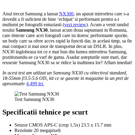
Anul trecut Samsung a lansat
NX300
, un aparat mirrorless care s-a
dovedit a fi suficient de bine ‘echipat’ si performant pentru a-i
multumi pe fotografii entuziasti (
vezi review
). Acum a venit randul
noului
Samsung NX30
, lansat acum doua saptamani in Romania,
care
tinteste
catre acei fotografi care isi doresc performante sporite,
un body care sa ofere acces rapid la functii dar, in acelasi timp, sa fie
mai compact si mai usor de transportat decat un DSLR. In plus,
NX30 inglobeaza tot ce e mai bun din lumea mirrorless Samsung,
pozitionandu-se ca varf de gama. Asadar asteptarile sunt mari, dar
reuseste Samsung NX30 sa se ridice la inaltimea lor? Aflam imediat!
In acest test am utilizat un Samsung NX30 cu obiectivul standard,
18-55mm f/3.5-5.6 OIS, kit ce se gaseste in magazine la un pret de
aproximativ
4.499 lei.
Test Samsung NX30
Specificatii tehnice pe scurt
Senzor CMOS APS-C (crop 1,5x) 23.5 x 15.7 mm
Rezolutie 20 megapixeli