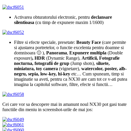
Activarea obturatorului electronic, pentru
declansare
silentioasa
(cu timp de expunere maxim 1/1600)
Filtre si efecte speciale, presetate:
Beauty Face
(care permite
si ajustarea portretelor, o functie excelenta pentru doamne si
domnisoara 🙂 ),
Panorama
,
Expunere multipla
(Double
exposure)
, HDR
(Dynamic Range),
Artificii, Fotografie
nocturna, fotografii de grup
(Jump shots),
siluete,
miniatura, toy camera
(vignetare),
watercolor, poster, alb-
negru, sepia, low-key, hi-key
etc… Cum spuneam, timp si
imaginatie sa aveti, pentru ca NX30 are cam tot ce v-ati putea
imagina la capitolul software, filtre, efecte si functii…
Cei care vor sa descopere mai in amanunt noul NX30 pot gasi toate
functiile din meniu in screenshot-urile de mai jos: