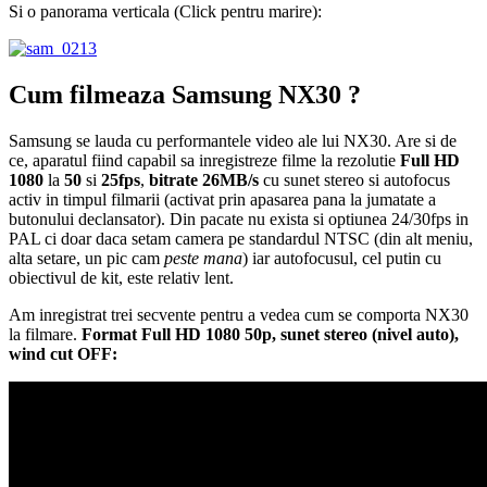
Si o panorama verticala (Click pentru marire):
Cum filmeaza Samsung NX30 ?
Samsung se lauda cu performantele video ale lui NX30. Are si de
ce, aparatul fiind capabil sa inregistreze filme la rezolutie
Full HD
1080
la
50
si
25fps
,
bitrate 26MB/s
cu sunet stereo si autofocus
activ in timpul filmarii (activat prin apasarea pana la jumatate a
butonului declansator). Din pacate nu exista si optiunea 24/30fps in
PAL ci doar daca setam camera pe standardul NTSC (din alt meniu,
alta setare, un pic cam
peste mana
) iar autofocusul, cel putin cu
obiectivul de kit, este relativ lent.
Am inregistrat trei secvente pentru a vedea cum se comporta NX30
la filmare.
Format Full HD 1080 50p, sunet stereo (nivel auto),
wind cut OFF: