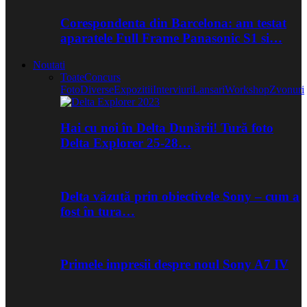
Corespondenta din Barcelona: am testat
aparatele Full Frame Panasonic S1 si…
Noutati
Toate
Concurs
Foto
Diverse
Expozitii
Interviuri
Lansari
Workshop
Zvonuri
Hai cu noi în Delta Dunării! Tură foto
Delta Explorer 25-28…
Delta văzută prin obiectivele Sony – cum a
fost în tura…
Primele impresii despre noul Sony A7 IV