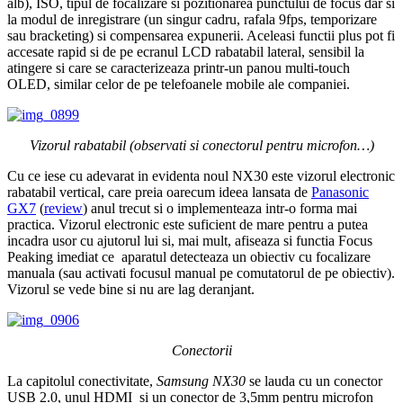
alb), ISO, tipul de focalizare si pozitionarea punctului de focus dar si
la modul de inregistrare (un singur cadru, rafala 9fps, temporizare
sau bracketing) si compensarea expunerii. Aceleasi functii plus pot fi
accesate rapid si de pe ecranul LCD rabatabil lateral, sensibil la
atingere si care se caracterizeaza printr-un panou multi-touch
OLED, similar celor de pe telefoanele mobile ale companiei.
Vizorul rabatabil (observati si conectorul pentru microfon…)
Cu ce iese cu adevarat in evidenta noul NX30 este vizorul electronic
rabatabil vertical, care preia oarecum ideea lansata de
Panasonic
GX7
(
review
) anul trecut si o implementeaza intr-o forma mai
practica. Vizorul electronic este suficient de mare pentru a putea
incadra usor cu ajutorul lui si, mai mult, afiseaza si functia Focus
Peaking imediat ce aparatul detecteaza un obiectiv cu focalizare
manuala (sau activati focusul manual pe comutatorul de pe obiectiv).
Vizorul se vede bine si nu are lag deranjant.
Conectorii
La capitolul conectivitate,
Samsung NX30
se lauda cu un conector
USB 2.0, unul HDMI si un conector de 3,5mm pentru microfon