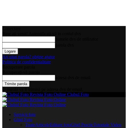
Conectare
Bine ați venit! Autentificați-vă in contul dvs
numele dvs de utilizator
parola dvs
Ați uitat parola? obține ajutor
Politica de confidentialitate
Recuperare parola
Recuperați-vă parola
adresa dvs de email
O parola va fi trimisă pe adresa dvs de email.
Clubul Foto
Servicii foto
Ghid Foto
Toate
Articole
Editare foto
Ghid Practic
Tutoriale Video