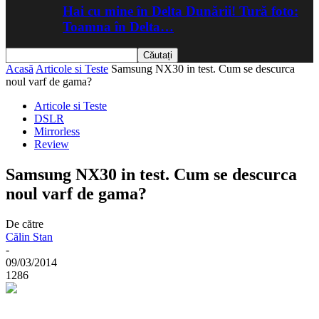
Hai cu mine în Delta Dunării! Tură foto:
Toamna în Delta…
Acasă
Articole si Teste
Samsung NX30 in test. Cum se descurca
noul varf de gama?
Articole si Teste
DSLR
Mirrorless
Review
Samsung NX30 in test. Cum se descurca
noul varf de gama?
De către
Călin Stan
-
09/03/2014
1286