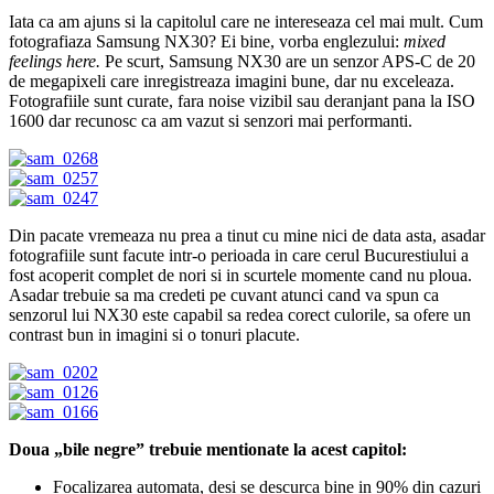
Iata ca am ajuns si la capitolul care ne intereseaza cel mai mult. Cum
fotografiaza Samsung NX30? Ei bine, vorba englezului:
mixed
feelings here.
Pe scurt, Samsung NX30 are un senzor APS-C de 20
de megapixeli care inregistreaza imagini bune, dar nu exceleaza.
Fotografiile sunt curate, fara noise vizibil sau deranjant pana la ISO
1600 dar recunosc ca am vazut si senzori mai performanti.
Din pacate vremeaza nu prea a tinut cu mine nici de data asta, asadar
fotografiile sunt facute intr-o perioada in care cerul Bucurestiului a
fost acoperit complet de nori si in scurtele momente cand nu ploua.
Asadar trebuie sa ma credeti pe cuvant atunci cand va spun ca
senzorul lui NX30 este capabil sa redea corect culorile, sa ofere un
contrast bun in imagini si o tonuri placute.
Doua „bile negre” trebuie mentionate la acest capitol:
Focalizarea automata, desi se descurca bine in 90% din cazuri