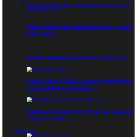
Toate
Preview
Primele impresii
Recomandat de Clubul
Foto
Review
Teste
Delta văzută prin obiectivele Sony – cum a
fost în tura…
Primele impresii despre noul Sony A7 IV
GoPro Hero 8 Black: impresii, tips&tricks
și accesoriile pe care le-am…
SanDisk Extreme Pro SSD în test. Backup
și lucru ”on the…
Workshops