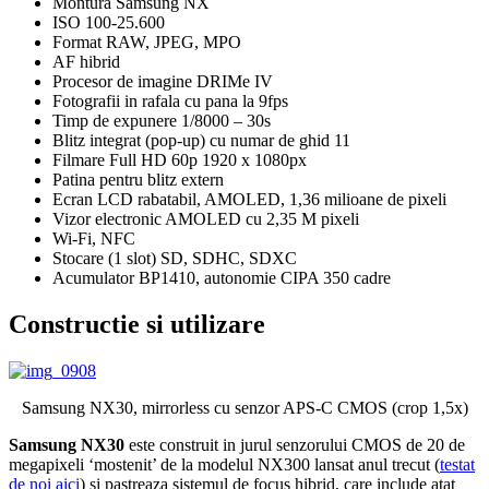
Montura Samsung NX
ISO 100-25.600
Format RAW, JPEG, MPO
AF hibrid
Procesor de imagine DRIMe IV
Fotografii in rafala cu pana la 9fps
Timp de expunere 1/8000 – 30s
Blitz integrat (pop-up) cu numar de ghid 11
Filmare Full HD 60p 1920 x 1080px
Patina pentru blitz extern
Ecran LCD rabatabil, AMOLED, 1,36 milioane de pixeli
Vizor electronic AMOLED cu 2,35 M pixeli
Wi-Fi, NFC
Stocare (1 slot) SD, SDHC, SDXC
Acumulator BP1410, autonomie CIPA 350 cadre
Constructie si utilizare
Samsung NX30, mirrorless cu senzor APS-C CMOS (crop 1,5x)
Samsung NX30
este construit in jurul senzorului CMOS de 20 de
megapixeli ‘mostenit’ de la modelul NX300 lansat anul trecut (
testat
de noi aici
) si pastreaza sistemul de focus hibrid, care include atat