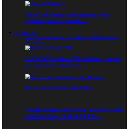
Noul Cod Aerian al Romaniei a fost
aprobat. Iata ce prevede…
Aparate foto
Toate
Accesorii
Mirrorless
Obiective DSLR
Obiective
Mirrorless
LaCie DJI Copilot 2TB. Backup „on the
go” pentru cardurile de…
De ce am trecut pe mirrorless
Corespondenta din Scotia: am testat noile
obiective Sony 135mm f/1.8 G…