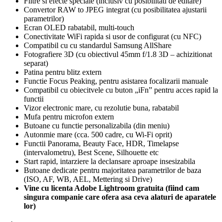
Filtre si efecte speciale (inclusiv cu posibilitati de editare)
Convertor RAW to JPEG integrat (cu posibilitatea ajustarii
parametrilor)
Ecran OLED rabatabil, multi-touch
Conectivitate WiFi rapida si usor de configurat (cu NFC)
Compatibil cu cu standardul Samsung AllShare
Fotografiere 3D (cu obiectivul 45mm f/1.8 3D – achizitionat
separat)
Patina pentru blitz extern
Functie Focus Peaking, pentru asistarea focalizarii manuale
Compatibil cu obiecitvele cu buton „iFn” pentru acces rapid la
functii
Vizor electronic mare, cu rezolutie buna, rabatabil
Mufa pentru microfon extern
Butoane cu functie personalizabila (din meniu)
Autonmie mare (cca. 500 cadre, cu Wi-Fi oprit)
Functii Panorama, Beauty Face, HDR, Timelapse
(intervalometru), Best Scene, Silhouette etc
Start rapid, intarziere la declansare aproape insesizabila
Butoane dedicate pentru majoritatea parametrilor de baza
(ISO, AF, WB, AEL, Mettering si Drive)
Vine cu licenta Adobe Lightroom gratuita (fiind cam
singura companie care ofera asa ceva alaturi de aparatele
lor)