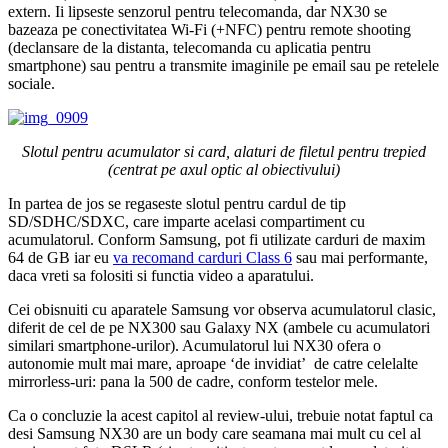
extern. Ii lipseste senzorul pentru telecomanda, dar NX30 se
bazeaza pe conectivitatea Wi-Fi (+NFC) pentru remote shooting
(declansare de la distanta, telecomanda cu aplicatia pentru
smartphone) sau pentru a transmite imaginile pe email sau pe retelele
sociale.
Slotul pentru acumulator si card, alaturi de filetul pentru trepied
(centrat pe axul optic al obiectivului)
In partea de jos se regaseste slotul pentru cardul de tip
SD/SDHC/SDXC, care imparte acelasi compartiment cu
acumulatorul. Conform Samsung, pot fi utilizate carduri de maxim
64 de GB iar eu
va recomand carduri Class 6
sau mai performante,
daca vreti sa folositi si functia video a aparatului.
Cei obisnuiti cu aparatele Samsung vor observa acumulatorul clasic,
diferit de cel de pe NX300 sau Galaxy NX (ambele cu acumulatori
similari smartphone-urilor). Acumulatorul lui NX30 ofera o
autonomie mult mai mare, aproape ‘de invidiat’ de catre celelalte
mirrorless-uri: pana la 500 de cadre, conform testelor mele.
Ca o concluzie la acest capitol al review-ului, trebuie notat faptul ca
desi Samsung NX30 are un body care seamana mai mult cu cel al