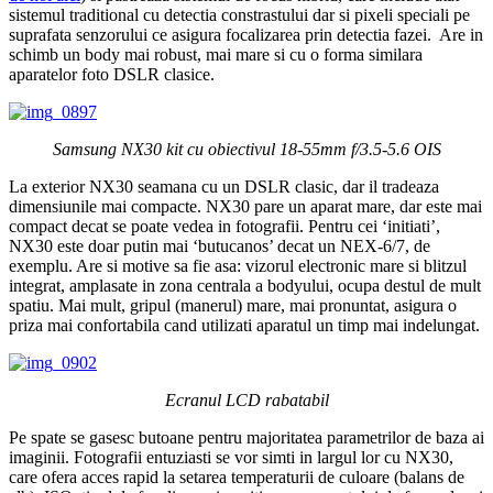
sistemul traditional cu detectia constrastului dar si pixeli speciali pe
suprafata senzorului ce asigura focalizarea prin detectia fazei. Are in
schimb un body mai robust, mai mare si cu o forma similara
aparatelor foto DSLR clasice.
Samsung NX30 kit cu obiectivul 18-55mm f/3.5-5.6 OIS
La exterior NX30 seamana cu un DSLR clasic, dar il tradeaza
dimensiunile mai compacte. NX30 pare un aparat mare, dar este mai
compact decat se poate vedea in fotografii. Pentru cei ‘initiati’,
NX30 este doar putin mai ‘butucanos’ decat un NEX-6/7, de
exemplu. Are si motive sa fie asa: vizorul electronic mare si blitzul
integrat, amplasate in zona centrala a bodyului, ocupa destul de mult
spatiu. Mai mult, gripul (manerul) mare, mai pronuntat, asigura o
priza mai confortabila cand utilizati aparatul un timp mai indelungat.
Ecranul LCD rabatabil
Pe spate se gasesc butoane pentru majoritatea parametrilor de baza ai
imaginii. Fotografii entuziasti se vor simti in largul lor cu NX30,
care ofera acces rapid la setarea temperaturii de culoare (balans de