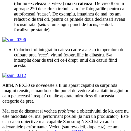
(dar nu exceleaza la viteza)
mai si rateaza
. De vreo 8 ori in
aproape 250 de cadre a trebuit sa refac fotografiile pentru ca
autofocusul ‘ratase’. De exemplu, imaginea de mai jos am
refacut-o de trei ori, pentru ca primele doua declansari aveau
focusul ratat (
setari
: un singur punct de focus, central,
focalizat pe statuie):
Colorimetrul integrat in cateva cadre a ales o temperatura de
culoare prea ‘rece’, virand fotografiile in albastru. S-a
intamplat doar de trei ori ce-i drept, unul din cazuri fiind
acesta:
Altfel, NEX30 se dovedeste a fi un aparat capabil sa surprinda
imagini reusite, situandu-se din punct de vedere al calitatii imaginilor
cam pe aceeasi ‘treapta’ cu alte aparate mirrorless din aceasta
categorie de pret.
Mai este de discutat si vechea
problema
a obiectivului de kit, care nu
este niciodata cel mai performant posibil (la nici un producator). Este
clar ca cu obiective mai capabile Samsung NX30 isi va arata
adevaratele performante. Vedeti (sau revedeti, dupa caz), ce am