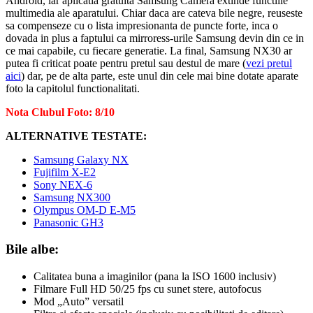
Android, iar aplicatia gratuita Samsung Camera extinde functiile
multimedia ale aparatului. Chiar daca are cateva bile negre, reuseste
sa compenseze cu o lista impresionanta de puncte forte, inca o
dovada in plus a faptului ca mirroress-urile Samsung devin din ce in
ce mai capabile, cu fiecare generatie. La final, Samsung NX30 ar
putea fi criticat poate pentru pretul sau destul de mare (
vezi pretul
aici
) dar, pe de alta parte, este unul din cele mai bine dotate aparate
foto la capitolul functionalitati.
Nota Clubul Foto: 8/10
ALTERNATIVE TESTATE:
Samsung Galaxy NX
Fujifilm X-E2
Sony NEX-6
Samsung NX300
Olympus OM-D E-M5
Panasonic GH3
Bile albe:
Calitatea buna a imaginilor (pana la ISO 1600 inclusiv)
Filmare Full HD 50/25 fps cu sunet stere, autofocus
Mod „Auto” versatil