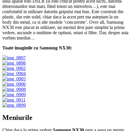
unui aparat foto DSLR (si este criticat pentru acest lucru, datorita
dimensiunilor mai mari, fiind totusi un mirrorless…), este mai
confortabil in utilizare datorita gripului mai bun. Este construit din
plastic, dar este solid, chiar daca la acest pret ma asteptam la un
body din metal, ca si alte modele ‘concurente’. Over all, Samsung
NX30 este placut in utilizare, iar meniul desi pare simplist la prima
vedere, ascunde o multime de optiuni, setari si filtre. Dar, despre asta
vorbim imediat…
Toate imaginile cu Samsung NX30:
Meniurile
Chiar daca la prima vedere
Samsung NX30
pare a avea un meniu