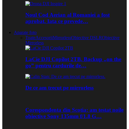
Noul Cod Aerian al Romaniei a fost
aprobat. Iata ce prevede…
Aparate foto
Toate
Accesorii
Mirrorless
Obiective DSLR
Obiective
Mirrorless
LaCie DJI Copilot 2TB. Backup „on the
go” pentru cardurile de…
De ce am trecut pe mirrorless
Corespondenta din Scotia: am testat noile
obiective Sony 135mm f/1.8 G…