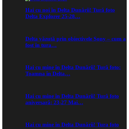
Hai cu noi în Delta Dunării! Tură foto
Delta Explorer 25-28…
Delta văzută prin obiectivele Sony – cum a
fost în tura…
Hai cu mine în Delta Dunării! Tură foto:
Toamna în Delta…
Hai cu mine în Delta Dunării! Tură foto
aniversară: 23-27 Mai…
Hai cu mine în Delta Dunării! Tura foto