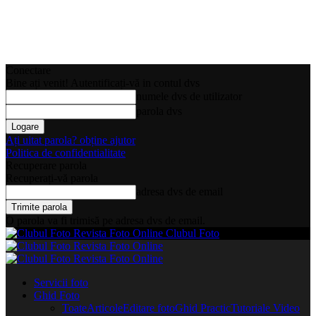
Conectare
Bine ați venit! Autentificați-vă in contul dvs
numele dvs de utilizator
parola dvs
Ați uitat parola? obține ajutor
Politica de confidentialitate
Recuperare parola
Recuperați-vă parola
adresa dvs de email
O parola va fi trimisă pe adresa dvs de email.
Clubul Foto
Servicii foto
Ghid Foto
Toate
Articole
Editare foto
Ghid Practic
Tutoriale Video