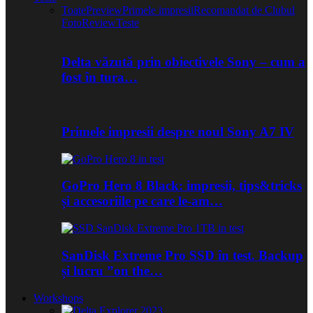
Toate
Preview
Primele impresii
Recomandat de Clubul
Foto
Review
Teste
Delta văzută prin obiectivele Sony – cum a
fost în tura…
Primele impresii despre noul Sony A7 IV
GoPro Hero 8 Black: impresii, tips&tricks
și accesoriile pe care le-am…
SanDisk Extreme Pro SSD în test. Backup
și lucru ”on the…
Workshops