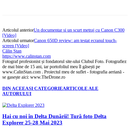
Articolul anterior
Un documentar si un scurt metraj cu Canon C300
[Video]
Articolul urmator
Canon 650D review: am testat ecranul touch-
screen [Video]
Călin Stan
https://www.calinstan.com
Fotograf profesionist și fondatorul site-ului Clubul Foto. Fotografiez
de mai bine de 15 ani, iar portofoliul meu îl găsești pe
www.CalinStan.com . Proiectul meu de suflet - fotografia aeriană -
se gasește aici: www.TheDrone.ro
DIN ACEEASI CATEGORIE
ARTICOLE ALE
AUTORULUI
Hai cu noi în Delta Dunării! Tură foto Delta
Explorer 25-28 Mai 2023