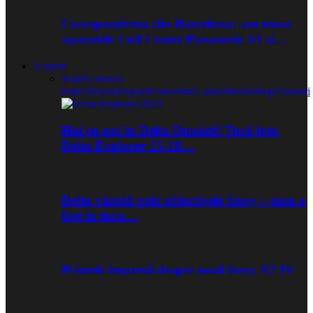
Corespondenta din Barcelona: am testat
aparatele Full Frame Panasonic S1 si…
Noutati
Toate
Concurs
Foto
Diverse
Expozitii
Interviuri
Lansari
Workshop
Zvonuri
Hai cu noi în Delta Dunării! Tură foto
Delta Explorer 25-28…
Delta văzută prin obiectivele Sony – cum a
fost în tura…
Primele impresii despre noul Sony A7 IV