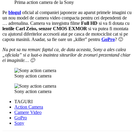
Prima action camera de la Sony
Pe
blogul
oficial al companiei japoneze au aparut primele imagini cu
un nou model de camera video compacta pentru cei dependenti de
… adrenalina. Camera va inregistra filme
Full HD
si va fi dotata cu
lentile Carl Zeiss, senzor CMOS EXMOR
si va putea fi montata
cu ajutorul diferitelor accesorii atat pe casca de motociclist cat si pe
capota masinii. Asadar, sa fie oare un „killer” pentru
GoPro
? 🙂
Nu pot sa nu remarc faptul ca, de data aceasta, Sony a ales calea
„oficiala” si a luat-o inaintea siteurilor de zvonuri prezentand chiar
ei imaginile… 🙂
Sony action camera
Sony action camera
TAGURI
Action Camera
Camere Video
GoPro
Sony