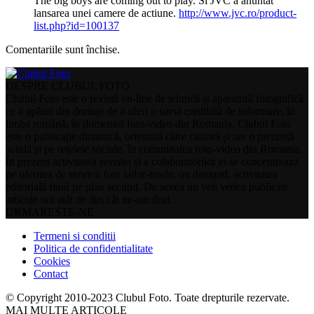
The big boys are coming out to play. Si JVC a anuntat
lansarea unei camere de actiune.
http://www.jvc.ro/product-
list.php?id=100137
Comentariile sunt închise.
DESPRE CLUBUL FOTO
Clubul Foto este o revistă on-line de tehnică și aparatură fotografică
ce a apărut din dorința de a oferi o sursă credibilă de informare, în
limba română, în domeniul foto-video din Romania. Clubul Foto
este o publicație dinamică, orientată către cititorii și are o prezență
solidă și pe rețelele sociale, în comunitatea foto-video din Romania.
În prezent activitatea revistei și a colaboratorilor ei se concentrează
pe oferirea de servicii foto tailor-made, on demand, activitatea
editorială fiind pe plan secund. De aceea nu veți vedea publicate
articole noi atât de des cât ne-am dori…
URMARESTE-NE
Termeni si conditii
Politica de confidentialitate
Cookies
Contact
© Copyright 2010-2023 Clubul Foto. Toate drepturile rezervate.
MAI MULTE ARTICOLE