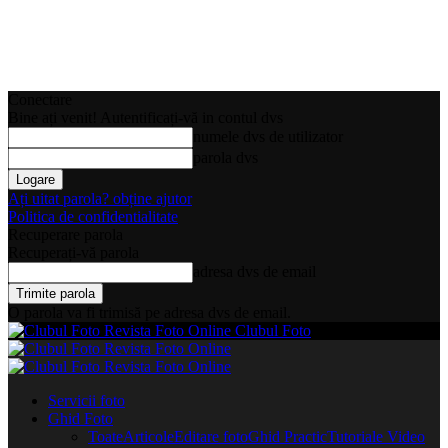
Conectare
Bine ați venit! Autentificați-vă in contul dvs
numele dvs de utilizator
parola dvs
Ați uitat parola? obține ajutor
Politica de confidentialitate
Recuperare parola
Recuperați-vă parola
adresa dvs de email
O parola va fi trimisă pe adresa dvs de email.
Clubul Foto
Servicii foto
Ghid Foto
Toate
Articole
Editare foto
Ghid Practic
Tutoriale Video