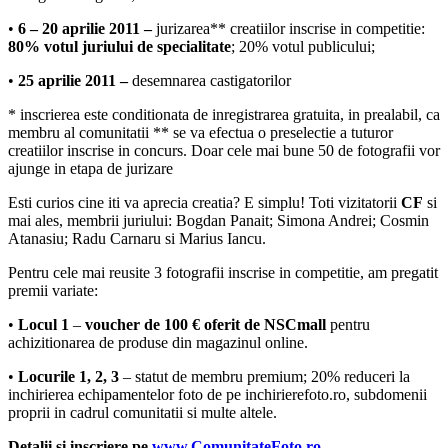
•
6 – 20 aprilie 2011 –
jurizarea** creatiilor inscrise in competitie:
80% votul juriului de specialitate
; 20% votul publicului;
•
25 aprilie 2011 –
desemnarea castigatorilor
* inscrierea este conditionata de inregistrarea gratuita, in prealabil, ca
membru al comunitatii ** se va efectua o preselectie a tuturor
creatiilor inscrise in concurs. Doar cele mai bune 50 de fotografii vor
ajunge in etapa de jurizare
Esti curios cine iti va aprecia creatia? E simplu! Toti vizitatorii
CF
si
mai ales, membrii juriului: Bogdan Panait; Simona Andrei; Cosmin
Atanasiu; Radu Carnaru si Marius Iancu.
Pentru cele mai reusite 3 fotografii inscrise in competitie, am pregatit
premii variate:
•
Locul 1
–
voucher de 100 € oferit de NSCmall
pentru
achizitionarea de produse din magazinul online.
•
Locurile 1, 2, 3
– statut de membru premium; 20% reduceri la
inchirierea echipamentelor foto de pe inchirierefoto.ro, subdomenii
proprii in cadrul comunitatii si multe altele.
Detalii si inscriere pe
www.ComunitateFoto.ro