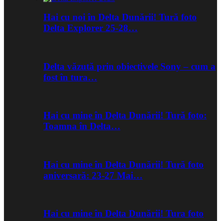
Hai cu noi în Delta Dunării! Tură foto
Delta Explorer 25-28…
Delta văzută prin obiectivele Sony – cum a
fost în tura…
Hai cu mine în Delta Dunării! Tură foto:
Toamna în Delta…
Hai cu mine în Delta Dunării! Tură foto
aniversară: 23-27 Mai…
Hai cu mine în Delta Dunării! Tura foto