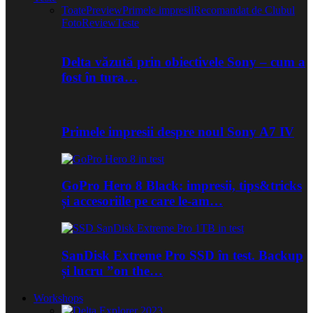
Toate
Preview
Primele impresii
Recomandat de Clubul
Foto
Review
Teste
Delta văzută prin obiectivele Sony – cum a
fost în tura…
Primele impresii despre noul Sony A7 IV
GoPro Hero 8 Black: impresii, tips&tricks
și accesoriile pe care le-am…
SanDisk Extreme Pro SSD în test. Backup
și lucru ”on the…
Workshops