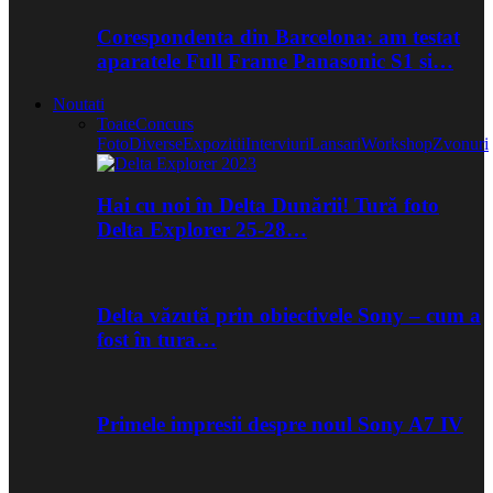
Corespondenta din Barcelona: am testat
aparatele Full Frame Panasonic S1 si…
Noutati
Toate
Concurs
Foto
Diverse
Expozitii
Interviuri
Lansari
Workshop
Zvonuri
Hai cu noi în Delta Dunării! Tură foto
Delta Explorer 25-28…
Delta văzută prin obiectivele Sony – cum a
fost în tura…
Primele impresii despre noul Sony A7 IV