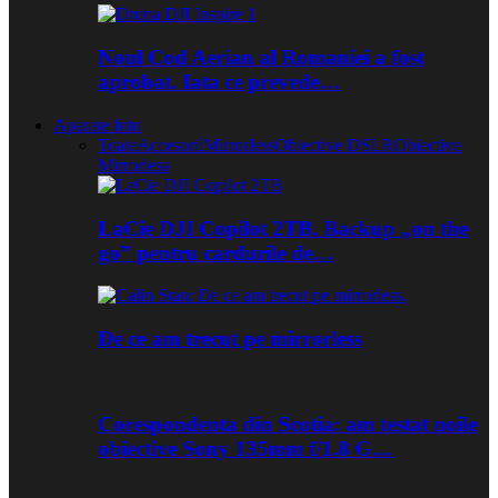
Noul Cod Aerian al Romaniei a fost
aprobat. Iata ce prevede…
Aparate foto
Toate
Accesorii
Mirrorless
Obiective DSLR
Obiective
Mirrorless
LaCie DJI Copilot 2TB. Backup „on the
go” pentru cardurile de…
De ce am trecut pe mirrorless
Corespondenta din Scotia: am testat noile
obiective Sony 135mm f/1.8 G…