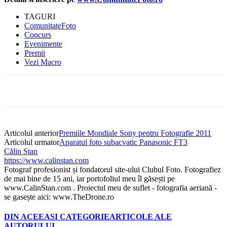
TAGURI
ComunitateFoto
Concurs
Evenimente
Premii
Vezi Macro
Articolul anterior
Premiile Mondiale Sony pentru Fotografie 2011
Articolul urmator
Aparatul foto subacvatic Panasonic FT3
Călin Stan
https://www.calinstan.com
Fotograf profesionist și fondatorul site-ului Clubul Foto. Fotografiez
de mai bine de 15 ani, iar portofoliul meu îl găsești pe
www.CalinStan.com . Proiectul meu de suflet - fotografia aeriană -
se gasește aici: www.TheDrone.ro
DIN ACEEASI CATEGORIE
ARTICOLE ALE
AUTORULUI