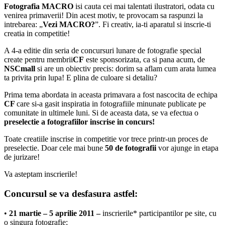
Fotografia MACRO
isi cauta cei mai talentati ilustratori, odata cu
venirea primaverii! Din acest motiv, te provocam sa raspunzi la
intrebarea: „
Vezi MACRO?
”. Fi creativ, ia-ti aparatul si inscrie-ti
creatia in competitie!
A 4-a editie din seria de concursuri lunare de fotografie special
create pentru membrii
CF
este sponsorizata, ca si pana acum, de
NSCmall
si are un obiectiv precis: dorim sa aflam cum arata lumea
ta privita prin lupa! E plina de culoare si detaliu?
Prima tema abordata in aceasta primavara a fost nascocita de echipa
CF
care si-a gasit inspiratia in fotografiile minunate publicate pe
comunitate in ultimele luni. Si de aceasta data, se va efectua o
preselectie a fotografiilor inscrise in concurs!
Toate creatiile inscrise in competitie vor trece printr-un proces de
preselectie. Doar cele mai bune
50 de fotografii
vor ajunge in etapa
de jurizare!
Va asteptam inscrierile!
Concursul se va desfasura astfel:
•
21 martie – 5 aprilie 2011 –
inscrierile* participantilor pe site, cu
o singura fotografie;