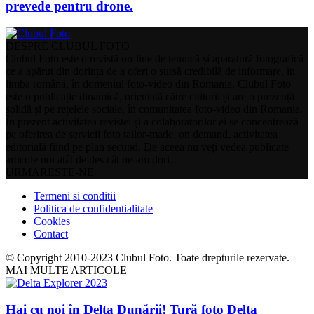
prevede pentru drone.
DESPRE CLUBUL FOTO
Clubul Foto este o revistă on-line de tehnică și aparatură fotografică
ce a apărut din dorința de a oferi o sursă credibilă de informare, în
limba română, în domeniul foto-video din Romania. Clubul Foto
este o publicație dinamică, orientată către cititorii și are o prezență
solidă și pe rețelele sociale, în comunitatea foto-video din Romania.
În prezent activitatea revistei și a colaboratorilor ei se concentrează
pe oferirea de servicii foto tailor-made, on demand, activitatea
editorială fiind pe plan secund. De aceea nu veți vedea publicate
articole noi atât de des cât ne-am dori…
URMARESTE-NE
Termeni si conditii
Politica de confidentialitate
Cookies
Contact
© Copyright 2010-2023 Clubul Foto. Toate drepturile rezervate.
MAI MULTE ARTICOLE
Hai cu noi în Delta Dunării! Tură foto Delta