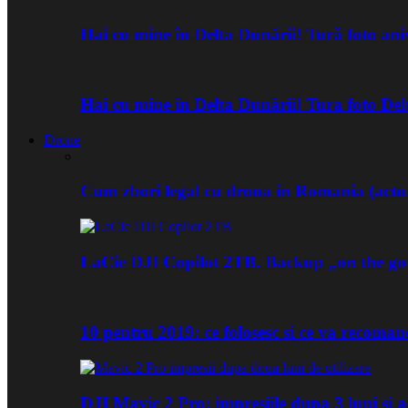
Hai cu mine în Delta Dunării! Tură foto an
Hai cu mine în Delta Dunării! Tura foto De
Drone
Cum zbori legal cu drona in Romania (actua
LaCie DJI Copilot 2TB. Backup „on the go
10 pentru 2019: ce folosesc si ce va recoma
DJI Mavic 2 Pro: impresiile dupa 3 luni si a