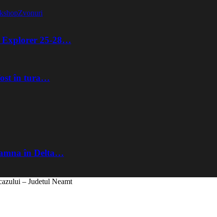
kshop
Zvonuri
ta Explorer 25-28…
fost în tura…
Toamna în Delta…
cazului – Judetul Neamt