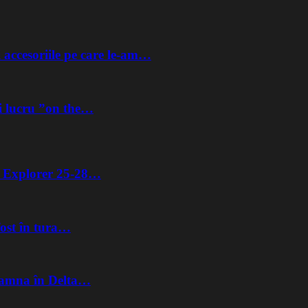
 accesoriile pe care le-am…
i lucru ”on the…
ta Explorer 25-28…
fost în tura…
Toamna în Delta…