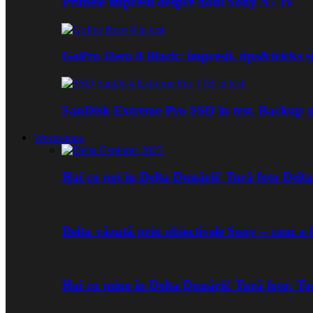
Primele impresii despre noul Sony A7 IV
GoPro Hero 8 Black: impresii, tips&tricks și
SanDisk Extreme Pro SSD în test. Backup ș
Workshops
Hai cu noi în Delta Dunării! Tură foto Del
Delta văzută prin obiectivele Sony – cum a 
Hai cu mine în Delta Dunării! Tură foto: 