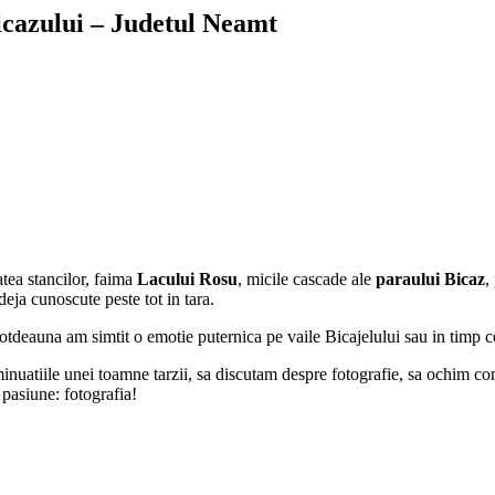
icazului – Judetul Neamt
tea stancilor, faima
Lacului Rosu
, micile cascade ale
paraului
Bicaz
,
deja cunoscute peste tot in tara.
totdeauna am simtit o emotie puternica pe vaile Bicajelului sau in timp 
inuatiile unei toamne tarzii, sa discutam despre fotografie, sa ochim co
pasiune: fotografia!