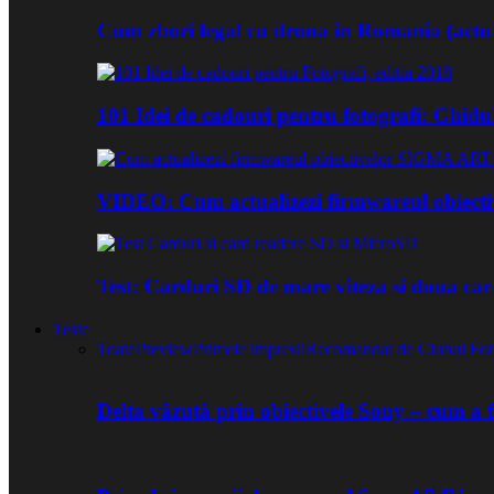
Cum zbori legal cu drona in Romania (actua
101 Idei de cadouri pentru fotografi: Ghidu
VIDEO: Cum actualizezi firmwareul obiect
Test: Carduri SD de mare viteza si doua ca
Teste
Toate
Preview
Primele impresii
Recomandat de Clubul Fot
Delta văzută prin obiectivele Sony – cum a 