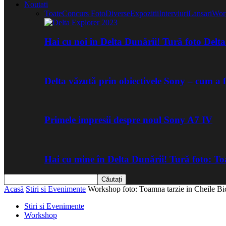
Noutati
Toate
Concurs Foto
Diverse
Expozitii
Interviuri
Lansari
Wor
Hai cu noi în Delta Dunării! Tură foto Del
Delta văzută prin obiectivele Sony – cum a 
Primele impresii despre noul Sony A7 IV
Hai cu mine în Delta Dunării! Tură foto: 
Acasă
Stiri si Evenimente
Workshop foto: Toamna tarzie in Cheile Bi
Stiri si Evenimente
Workshop