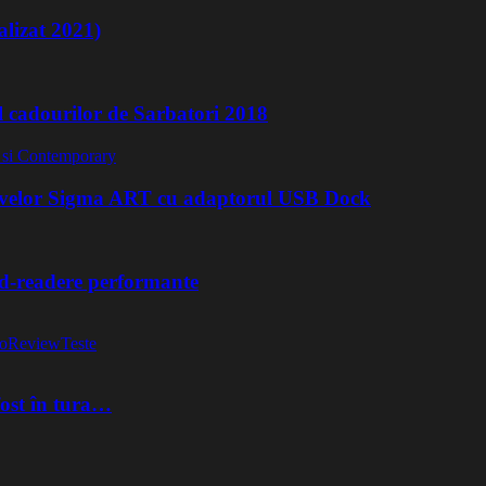
lizat 2021)
l cadourilor de Sarbatori 2018
ivelor Sigma ART cu adaptorul USB Dock
rd-readere performante
o
Review
Teste
fost în tura…