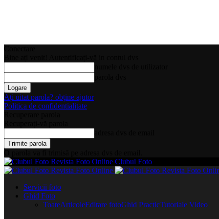
Conectare
Bine ați venit! Autentificați-vă in contul dvs
numele dvs de utilizator
parola dvs
Ați uitat parola? obține ajutor
Politica de confidentialitate
Recuperare parola
Recuperați-vă parola
adresa dvs de email
O parola va fi trimisă pe adresa dvs de email.
Clubul Foto
Servicii foto
Ghid Foto
Toate
Articole
Editare foto
Ghid Practic
Tutoriale Video