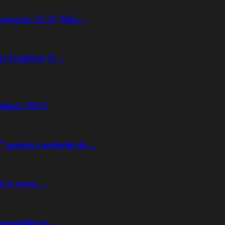
iversară: 23-27 Mai…
lta Explorer 8…
lizat 2021)
” pentru cardurile de…
nd si voua…
ccesoriile pe…