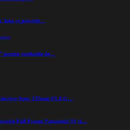
t. Iata ce prevede…
orless
” pentru cardurile de…
 obiective Sony 135mm f/1.8 G…
aratele Full Frame Panasonic S1 si…