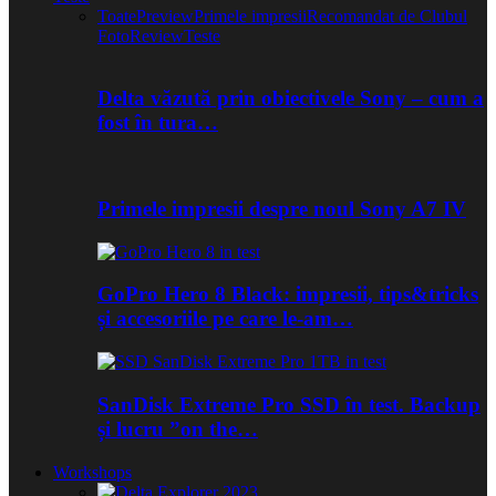
Toate
Preview
Primele impresii
Recomandat de Clubul
Foto
Review
Teste
Delta văzută prin obiectivele Sony – cum a
fost în tura…
Primele impresii despre noul Sony A7 IV
GoPro Hero 8 Black: impresii, tips&tricks
și accesoriile pe care le-am…
SanDisk Extreme Pro SSD în test. Backup
și lucru ”on the…
Workshops