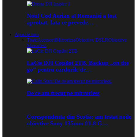
Noul Cod Aerian al Romaniei a fost
aprobat. Iata ce prevede…
Aparate foto
Toate
Accesorii
Mirrorless
Obiective DSLR
Obiective
Mirrorless
LaCie DJI Copilot 2TB. Backup „on the
go” pentru cardurile de…
De ce am trecut pe mirrorless
Corespondenta din Scotia: am testat noile
obiective Sony 135mm f/1.8 G…