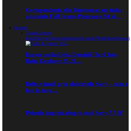
Corespondenta din Barcelona: am testat
aparatele Full Frame Panasonic S1 si…
Noutati
Toate
Concurs
Foto
Diverse
Expozitii
Interviuri
Lansari
Workshop
Zvonuri
Hai cu noi în Delta Dunării! Tură foto
Delta Explorer 25-28…
Delta văzută prin obiectivele Sony – cum a
fost în tura…
Primele impresii despre noul Sony A7 IV