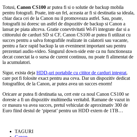
Totusi,
Canon CS100
ar putea fi si o solutie de backup mobila
pentru fotografi. Poate, intr-un fel, aceasta ar fi si destinatia sa ideala,
chiar daca cei de la Canon nu il promoveaza astfel. Sau, poate,
fotografii isi doresc un astfel de dispozitiv de backup si Canon a
lansat pe piata altceva. Gratie conevtivitatii Wi-Fi integrate dar si a
cititorului de carduri SD si CF, Canon CS100 ar putea fi utilizat cu
succes pentru a salva fotografiile realizate in calatorii sau vacante,
pentru a face rapid backup la un eveniment important sau pentru
prezentari audio-video. Singurul down-side este ca nu functioneaza
decat conectat la o sursa de curent continuu, nu poate fi alimentat de
la acumulatori.
Sigur, exista deja
HDD-uri portabile cu cititor de carduri integrat
,
care pot fi folosite exact pentru asa ceva. Dar un dispozitiv dedicat
fotografilor, de la Canon, ar putea avea un succes enorm!
Oricare ar putea fi destinatia sa, cert este ca noul Canon CS100 se
doreste a fi un dispozitiv multimedia veritabil. Ramane de vazut in
ce masura va avea succes, pretul vehiculat de aproximativ 300 de
Euro fiind destul de ‘piperat’ pentru un HDD extern de 1TB…
TAGURI
Canon