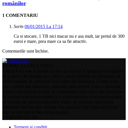
românilor
1 COMENTARIU
Sorin
06/01/2015 La 17:14
Ca si stocare, 1 TB nici macar nu e asa mult, iar pretul de 300
euroi e mare, prea mare ca sa fie atractiv.
Comentariile sunt închise.
DESPRE CLUBUL FOTO
Clubul Foto este o revistă on-line de tehnică și aparatură fotografică
ce a apărut din dorința de a oferi o sursă credibilă de informare, în
limba română, în domeniul foto-video din Romania. Clubul Foto
este o publicație dinamică, orientată către cititorii și are o prezență
solidă și pe rețelele sociale, în comunitatea foto-video din Romania.
În prezent activitatea revistei și a colaboratorilor ei se concentrează
pe oferirea de servicii foto tailor-made, on demand, activitatea
editorială fiind pe plan secund. De aceea nu veți vedea publicate
articole noi atât de des cât ne-am dori…
URMARESTE-NE
Termeni si conditii