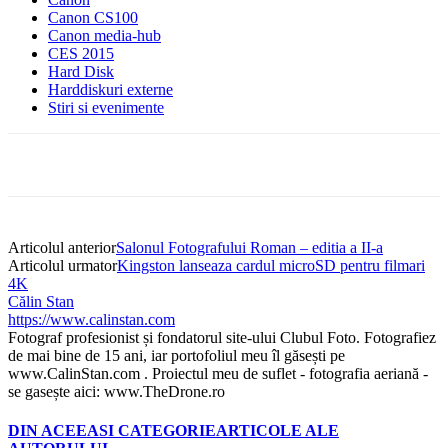
Canon CS100
Canon media-hub
CES 2015
Hard Disk
Harddiskuri externe
Stiri si evenimente
Articolul anterior
Salonul Fotografului Roman – editia a II-a
Articolul urmator
Kingston lanseaza cardul microSD pentru filmari
4K
Călin Stan
https://www.calinstan.com
Fotograf profesionist și fondatorul site-ului Clubul Foto. Fotografiez
de mai bine de 15 ani, iar portofoliul meu îl găsești pe
www.CalinStan.com . Proiectul meu de suflet - fotografia aeriană -
se gasește aici: www.TheDrone.ro
DIN ACEEASI CATEGORIE
ARTICOLE ALE