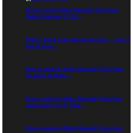
Hai cu noi în Delta Dunării! Tură foto
Delta Explorer 25-28…
Delta văzută prin obiectivele Sony – cum a
fost în tura…
Hai cu mine în Delta Dunării! Tură foto:
Toamna în Delta…
Hai cu mine în Delta Dunării! Tură foto
aniversară: 23-27 Mai…
Hai cu mine în Delta Dunării! Tura foto