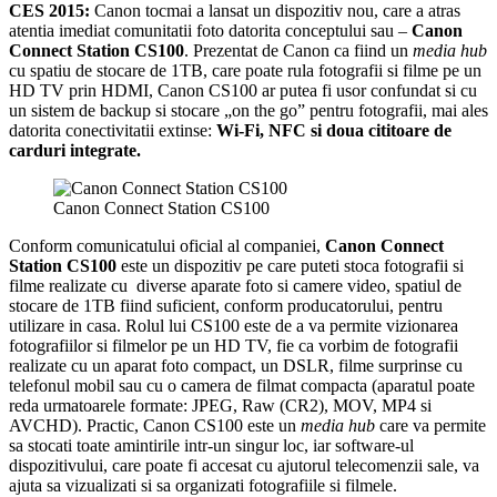
CES 2015:
Canon tocmai a lansat un dispozitiv nou, care a atras
atentia imediat comunitatii foto datorita conceptului sau –
Canon
Connect Station CS100
. Prezentat de Canon ca fiind un
media hub
cu spatiu de stocare de 1TB, care poate rula fotografii si filme pe un
HD TV prin HDMI, Canon CS100 ar putea fi usor confundat si cu
un sistem de backup si stocare „on the go” pentru fotografii, mai ales
datorita conectivitatii extinse:
Wi-Fi, NFC si doua cititoare de
carduri integrate.
Canon Connect Station CS100
Conform comunicatului oficial al companiei,
Canon Connect
Station CS100
este un dispozitiv pe care puteti stoca fotografii si
filme realizate cu diverse aparate foto si camere video, spatiul de
stocare de 1TB fiind suficient, conform producatorului, pentru
utilizare in casa. Rolul lui CS100 este de a va permite vizionarea
fotografiilor si filmelor pe un HD TV, fie ca vorbim de fotografii
realizate cu un aparat foto compact, un DSLR, filme surprinse cu
telefonul mobil sau cu o camera de filmat compacta (aparatul poate
reda urmatoarele formate: JPEG, Raw (CR2), MOV, MP4 si
AVCHD). Practic, Canon CS100 este un
media hub
care va permite
sa stocati toate amintirile intr-un singur loc, iar software-ul
dispozitivului, care poate fi accesat cu ajutorul telecomenzii sale, va
ajuta sa vizualizati si sa organizati fotografiile si filmele.