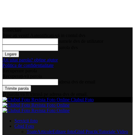
Conectare
Bine ați venit! Autentificați-vă in contul dvs
numele dvs de utilizator
parola dvs
Ați uitat parola? obține ajutor
Politica de confidentialitate
Recuperare parola
Recuperați-vă parola
adresa dvs de email
O parola va fi trimisă pe adresa dvs de email.
Clubul Foto
Servicii foto
Ghid Foto
Toate
Articole
Editare foto
Ghid Practic
Tutoriale Video