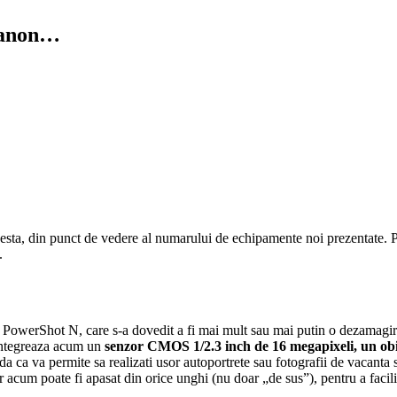
 Canon…
sta, din punct de vedere al numarului de echipamente noi prezentate. Pr
.
, PowerShot N, care s-a dovedit a fi mai mult sau mai putin o dezamagir
 integreaza acum un
senzor CMOS 1/2.3 inch de 16 megapixeli, un obie
da ca va permite sa realizati usor autoportrete sau fotografii de vacanta 
ar acum poate fi apasat din orice unghi (nu doar „de sus”), pentru a facili