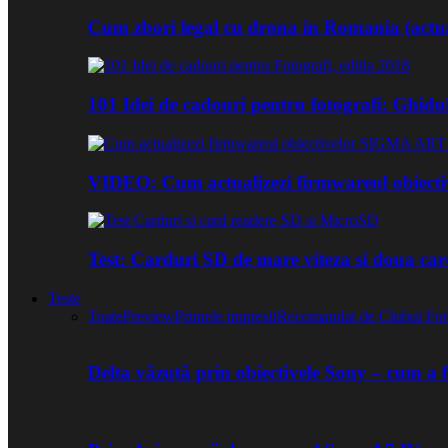
Cum zbori legal cu drona in Romania (actua
101 Idei de cadouri pentru fotografi: Ghidu
VIDEO: Cum actualizezi firmwareul obiect
Test: Carduri SD de mare viteza si doua ca
Teste
Toate
Preview
Primele impresii
Recomandat de Clubul Fot
Delta văzută prin obiectivele Sony – cum a 