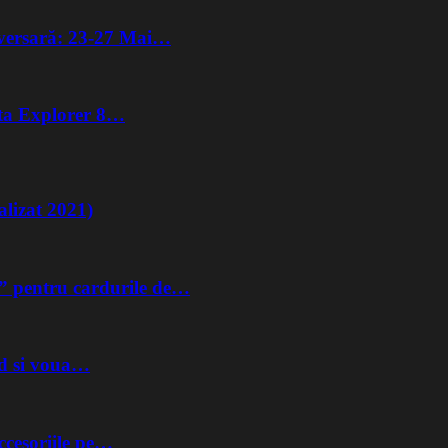
iversară: 23-27 Mai…
lta Explorer 8…
lizat 2021)
” pentru cardurile de…
nd si voua…
ccesoriile pe…