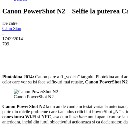
Canon PowerShot N2 – Selfie la puterea
De către
Călin Stan
-
17/09/2014
709
Photokina 2014:
Canon pare a fi „vedeta” targului Photokina anul ace
celor care vor sa isi faca selfie-uri mai reusite,
Canon PowerShot N2
Canon PowerShot N2
Canon PowerShot N2
la un an de cand am testat varianta anterioara
parte din micile probleme care i-au adus critici lui PowerShot „N” si
conexiunea Wi-Fi si NFC
, asa cum ii
sta bine
unui aparat care se lau
anterioara, inelul din jurul obiectivului actioneaza si ca declansator, d