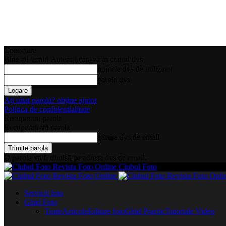
Conectare
Bine ați venit! Autentificați-vă in contul dvs
numele dvs de utilizator
parola dvs
Ați uitat parola? obține ajutor
Politica de confidentialitate
Recuperare parola
Recuperați-vă parola
adresa dvs de email
O parola va fi trimisă pe adresa dvs de email.
Clubul Foto
Servicii foto
Ghid Foto
Toate
Articole
Editare foto
Ghid Practic
Tutoriale Video