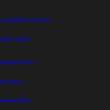
 accesoriile pe care le-am…
i lucru ”on the…
ta Explorer 25-28…
fost în tura…
Toamna în Delta…