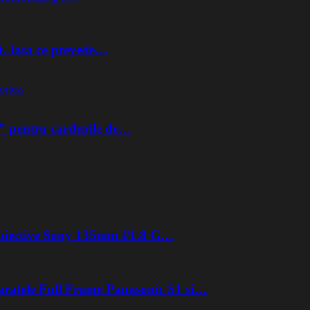
t. Iata ce prevede…
orless
” pentru cardurile de…
 obiective Sony 135mm f/1.8 G…
aratele Full Frame Panasonic S1 si…