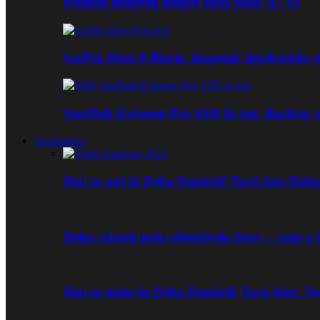
Primele impresii despre noul Sony A7 IV
GoPro Hero 8 Black: impresii, tips&tricks și
SanDisk Extreme Pro SSD în test. Backup ș
Workshops
Hai cu noi în Delta Dunării! Tură foto Del
Delta văzută prin obiectivele Sony – cum a 
Hai cu mine în Delta Dunării! Tură foto: 