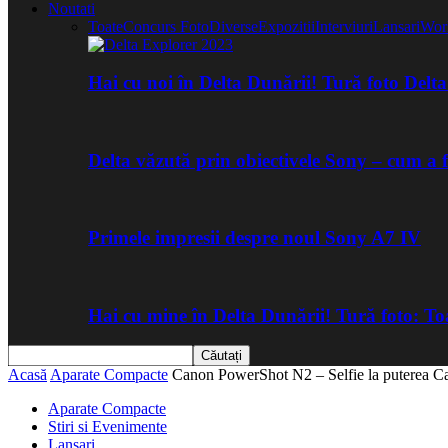
Noutati
Toate
Concurs Foto
Diverse
Expozitii
Interviuri
Lansari
Wor
Hai cu noi în Delta Dunării! Tură foto Del
Delta văzută prin obiectivele Sony – cum a 
Primele impresii despre noul Sony A7 IV
Hai cu mine în Delta Dunării! Tură foto: 
Acasă
Aparate Compacte
Canon PowerShot N2 – Selfie la puterea
Aparate Compacte
Stiri si Evenimente
Lansari