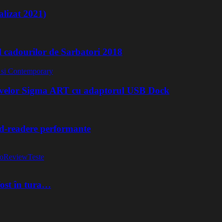
lizat 2021)
l cadourilor de Sarbatori 2018
ivelor Sigma ART cu adaptorul USB Dock
rd-readere performante
o
Review
Teste
fost în tura…