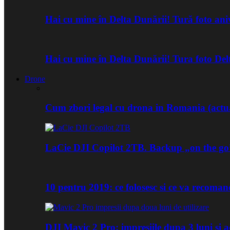
Hai cu mine în Delta Dunării! Tură foto an
Hai cu mine în Delta Dunării! Tura foto De
Drone
Cum zbori legal cu drona in Romania (actua
LaCie DJI Copilot 2TB. Backup „on the go
10 pentru 2019: ce folosesc si ce va recoma
DJI Mavic 2 Pro: impresiile dupa 3 luni si a