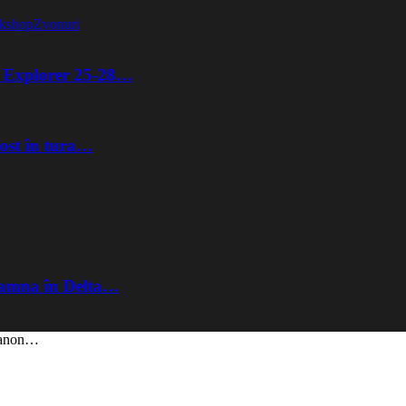
kshop
Zvonuri
ta Explorer 25-28…
fost în tura…
Toamna în Delta…
 Canon…