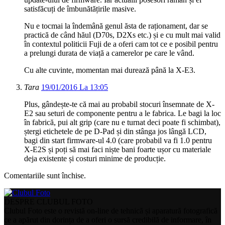
satisfăcuți de îmbunătățirile masive.
Nu e tocmai la îndemână genul ăsta de raționament, dar se
practică de când hăul (D70s, D2Xs etc.) și e cu mult mai valid
în contextul politicii Fuji de a oferi cam tot ce e posibil pentru
a prelungi durata de viață a camerelor pe care le vând.
Cu alte cuvinte, momentan mai durează până la X-E3.
Tara
19/01/2016 La 13:05
Plus, gândește-te că mai au probabil stocuri însemnate de X-
E2 sau seturi de componente pentru a le fabrica. Le bagi la loc
în fabrică, pui alt grip (care nu e turnat deci poate fi schimbat),
ștergi etichetele de pe D-Pad și din stânga jos lângă LCD,
bagi din start firmware-ul 4.0 (care probabil va fi 1.0 pentru
X-E2S și poți să mai faci niște bani foarte ușor cu materiale
deja existente și costuri minime de producție.
Comentariile sunt închise.
DESPRE CLUBUL FOTO
Clubul Foto este o revistă on-line de tehnică și aparatură fotografică
ce a apărut din dorința de a oferi o sursă credibilă de informare, în