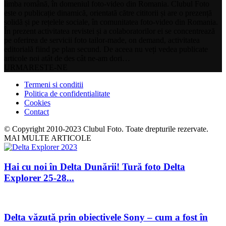
limba română, în domeniul foto-video din Romania. Clubul Foto
este o publicație dinamică, orientată către cititorii și are o prezență
solidă și pe rețelele sociale, în comunitatea foto-video din Romania.
În prezent activitatea revistei și a colaboratorilor ei se concentrează
pe oferirea de servicii foto tailor-made, on demand, activitatea
editorială fiind pe plan secund. De aceea nu veți vedea publicate
articole noi atât de des cât ne-am dori…
URMARESTE-NE
Termeni si conditii
Politica de confidentialitate
Cookies
Contact
© Copyright 2010-2023 Clubul Foto. Toate drepturile rezervate.
MAI MULTE ARTICOLE
Hai cu noi în Delta Dunării! Tură foto Delta
Explorer 25-28...
Delta văzută prin obiectivele Sony – cum a fost în