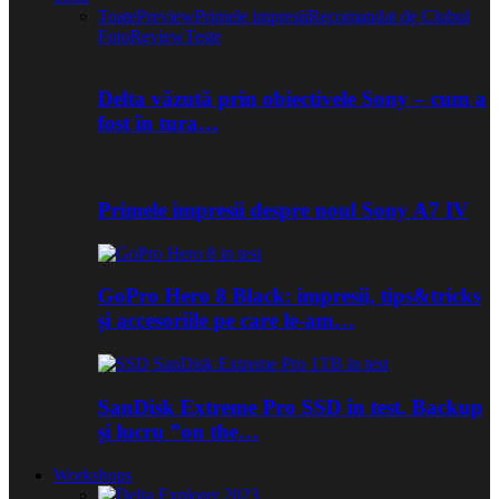
Toate
Preview
Primele impresii
Recomandat de Clubul
Foto
Review
Teste
Delta văzută prin obiectivele Sony – cum a
fost în tura…
Primele impresii despre noul Sony A7 IV
GoPro Hero 8 Black: impresii, tips&tricks
și accesoriile pe care le-am…
SanDisk Extreme Pro SSD în test. Backup
și lucru ”on the…
Workshops