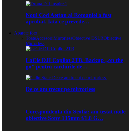
Noul Cod Aerian al Romaniei a fost
aprobat. Iata ce prevede…
Aparate foto
Toate
Accesorii
Mirrorless
Obiective DSLR
Obiective
Mirrorless
LaCie DJI Copilot 2TB. Backup „on the
go” pentru cardurile de…
De ce am trecut pe mirrorless
Corespondenta din Scotia: am testat noile
obiective Sony 135mm f/1.8 G…