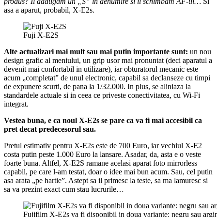
produs? Ii adaugam un „S” in denumire si ii schimbam AF-ul…
Si
asa a aparut, probabil, X-E2s.
Fuji X-E2S
Alte actualizari mai mult sau mai putin importante sunt:
un nou
design grafic al meniului, un grip usor mai pronuntat (deci aparatul a
devenit mai confortabil in utilizare), iar obturatorul mecanic este
acum „completat” de unul electronic, capabil sa declanseze cu timpi
de expunere scurti, de pana la 1/32.000. In plus, se aliniaza la
standardele actuale si in ceea ce priveste conectivitatea, cu Wi-Fi
integrat.
Vestea buna, e ca noul X-E2s se pare ca va fi mai accesibil ca
pret decat predecesorul sau.
Pretul estimativ pentru X-E2s este de 700 Euro, iar vechiul X-E2
costa putin peste 1.000 Euro la lansare. Asadar, da, asta e o veste
foarte buna. Altfel, X-E2S ramane acelasi aparat foto mirrorless
capabil, pe care l-am testat, doar o idee mai bun acum. Sau, cel putin
asa arata „pe hartie”. Astept sa il primesc la teste, sa ma lamuresc si
sa va prezint exact cum stau lucrurile…
Fujifilm X-E2s va fi disponibil in doua variante: negru sau argi