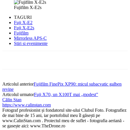
Fujifilm X-E2s
TAGURI
Fuji X-E2
Fuji X-E2s
Fujifilm
Mirrorless APS-C
Stiri si evenimente
Articolul anterior
Fujifilm FinePix XP90: micul subacvatic galben
revine
Articolul urmator
Fuji X70, un X100T mai „modest”
Călin Stan
https://www.calinstan.com
Fotograf profesionist și fondatorul site-ului Clubul Foto. Fotografiez
de mai bine de 15 ani, iar portofoliul meu îl găsești pe
www.CalinStan.com . Proiectul meu de suflet - fotografia aeriană -
se gasește aici: www.TheDrone.ro