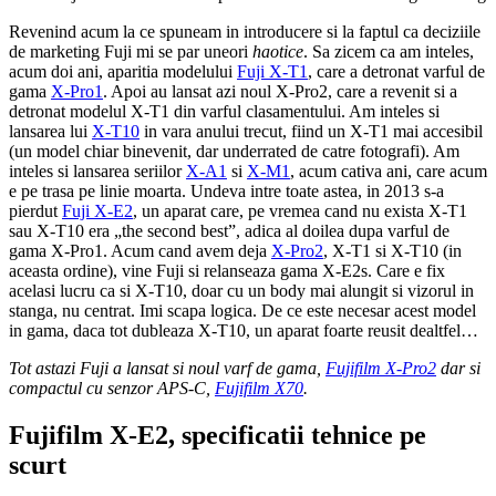
Revenind acum la ce spuneam in introducere si la faptul ca deciziile
de marketing Fuji mi se par uneori
haotice
. Sa zicem ca am inteles,
acum doi ani, aparitia modelului
Fuji X-T1
, care a detronat varful de
gama
X-Pro1
. Apoi au lansat azi noul X-Pro2, care a revenit si a
detronat modelul X-T1 din varful clasamentului. Am inteles si
lansarea lui
X-T10
in vara anului trecut, fiind un X-T1 mai accesibil
(un model chiar binevenit, dar underrated de catre fotografi). Am
inteles si lansarea seriilor
X-A1
si
X-M1
, acum cativa ani, care acum
e pe trasa pe linie moarta. Undeva intre toate astea, in 2013 s-a
pierdut
Fuji X-E2
, un aparat care, pe vremea cand nu exista X-T1
sau X-T10 era „the second best”, adica al doilea dupa varful de
gama X-Pro1. Acum cand avem deja
X-Pro2
, X-T1 si X-T10 (in
aceasta ordine), vine Fuji si relanseaza gama X-E2s. Care e fix
acelasi lucru ca si X-T10, doar cu un body mai alungit si vizorul in
stanga, nu centrat. Imi scapa logica. De ce este necesar acest model
in gama, daca tot dubleaza X-T10, un aparat foarte reusit dealtfel…
Tot astazi Fuji a lansat si noul varf de gama,
Fujifilm X-Pro2
dar si
compactul cu senzor APS-C,
Fujifilm X70
.
Fujifilm X-E2, specificatii tehnice pe
scurt