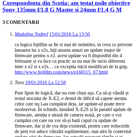
Corespondenta din Scotia: am testat noile obiective
Sony 135mm f/1.8 G Master si 24mm f/1.4 G M
3 COMENTARII
Madalina Todirel
15/01/2016 La 13:50
ca logica fujifilm sa fie si mai de neinteles, in ceea ce priveste
lansarea lui x e2s, fuji anunta astazi un update major de
firmware pentru x e2. acest update va fi disponibil din 4
februarie si va face ca practic sa nu mai fie nicio diferenta
intre x e2 si x e2s… cu exceptia micii modificari de la grip.
http://www.fujifilm.com/news/n160115_07.html
Tara
19/01/2016 La 12:58
Pare lipsit de logică, dar nu este chiar așa. Ca să-și vândă și
restul stocului de X-E2, e destul de dificil să capete atenția
celor care nu l-au cumpărat deja, iar update-ul poate trece
neobservat. În schimb, lansând X-E2S și în paralel update de
firmware, atenția e atrasă de camera nouă, pe care o vor
cumpăra cei care nu vor să-și bată capul cu update de
firmware, dar și de cea deja existentă, pentru care reducerile
de preț vor aduce vânzări suplimentare, mai ales în contextul
update-ului de firmware. Iar actualii posesori rămân și ei