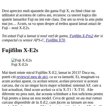
Desi apreciez mult aparatele din gama Fuji X, eu fiind chiar un
utilizator al acestora de cativa ani, recunosc ca uneori logica din
spatele lansarilor Fuji nu imi este clara. Dar am sa revin la asta putin
mai jos… Acum, sa va spun despre al treilea aparat lansat astazi de
Fuji – noul X-E2s.
Tot astazi Fuji a lansat si noul varf de gama,
Fujifilm X-Pro2
dar si
compactul cu senzor APS-C,
Fujifilm X70
.
Fujifilm X-E2s
Fuji X-E2s
Mai tineti minte micul Fujifilm X-E2, lansat in 2013? Daca nu,
puteti citi
reviewul meu de aici
, ca sa va lamuriti. Ei, imaginati-va
acum acelasi aparat, cu acelasi senzor, acelasi procesor si aceeasi
carcasa, dar cu un singur lucru major schimbat: sistemul AF, care a
fost actualizat, fiind acum acelasi ca si la X-T1 / X-T10. Alte
diferente nu prea sunt, dar aceasta schimbare a fost suficienta pentru
Fuji pentru a lansa un nou model. Ceva de genul:
ne-au mai ramas
carcase disponibile de la X-E2, cum facem sa lansam un nou