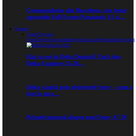
Corespondenta din Barcelona: am testat
aparatele Full Frame Panasonic S1 si…
Noutati
Toate
Concurs
Foto
Diverse
Expozitii
Interviuri
Lansari
Workshop
Zvonuri
Hai cu noi în Delta Dunării! Tură foto
Delta Explorer 25-28…
Delta văzută prin obiectivele Sony – cum a
fost în tura…
Primele impresii despre noul Sony A7 IV