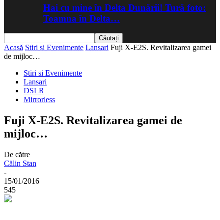
Hai cu mine în Delta Dunării! Tură foto:
Toamna în Delta…
Acasă
Stiri si Evenimente
Lansari
Fuji X-E2S. Revitalizarea gamei
de mijloc…
Stiri si Evenimente
Lansari
DSLR
Mirrorless
Fuji X-E2S. Revitalizarea gamei de
mijloc…
De către
Călin Stan
-
15/01/2016
545