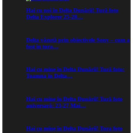
Hai cu noi în Delta Dunării! Tură foto
Delta Explorer 25-28…
Delta văzută prin obiectivele Sony – cum a
fost în tura…
Hai cu mine în Delta Dunării! Tură foto:
Toamna în Delta…
Hai cu mine în Delta Dunării! Tură foto
aniversară: 23-27 Mai…
Hai cu mine în Delta Dunării! Tura foto