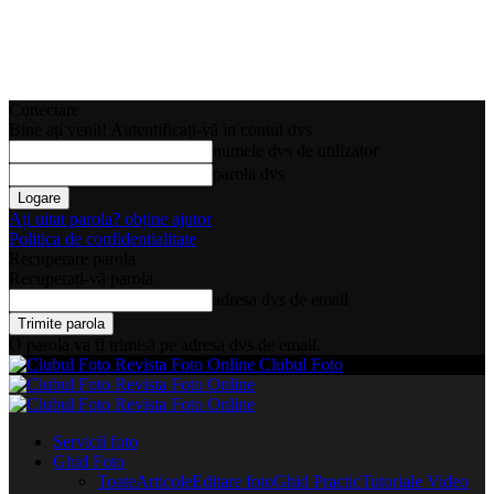
Conectare
Bine ați venit! Autentificați-vă in contul dvs
numele dvs de utilizator
parola dvs
Ați uitat parola? obține ajutor
Politica de confidentialitate
Recuperare parola
Recuperați-vă parola
adresa dvs de email
O parola va fi trimisă pe adresa dvs de email.
Clubul Foto
Servicii foto
Ghid Foto
Toate
Articole
Editare foto
Ghid Practic
Tutoriale Video