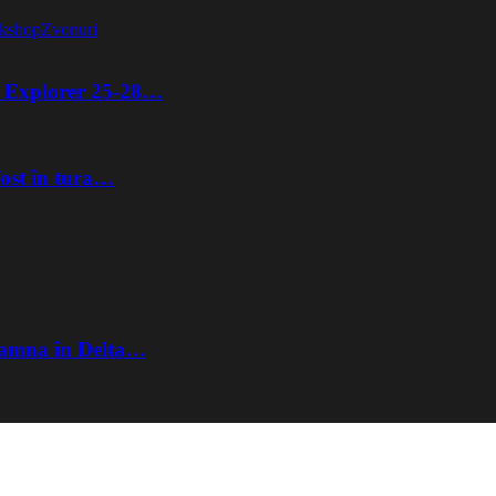
kshop
Zvonuri
ta Explorer 25-28…
fost în tura…
Toamna în Delta…