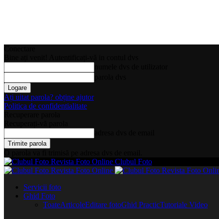
Conectare
Bine ați venit! Autentificați-vă in contul dvs
numele dvs de utilizator
parola dvs
Ați uitat parola? obține ajutor
Politica de confidentialitate
Recuperare parola
Recuperați-vă parola
adresa dvs de email
O parola va fi trimisă pe adresa dvs de email.
Clubul Foto
Servicii foto
Ghid Foto
Toate
Articole
Editare foto
Ghid Practic
Tutoriale Video