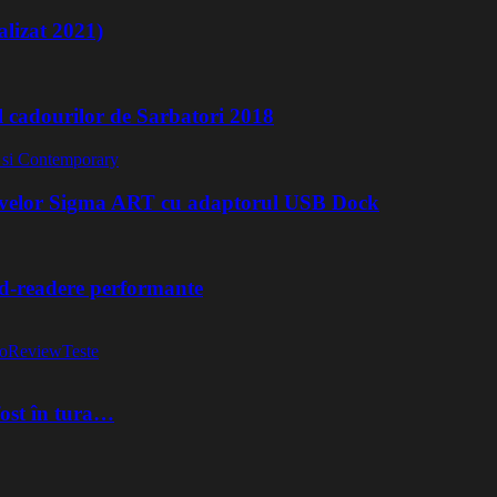
lizat 2021)
l cadourilor de Sarbatori 2018
ivelor Sigma ART cu adaptorul USB Dock
rd-readere performante
o
Review
Teste
fost în tura…