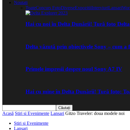
Noutati
Toate
Concurs Foto
Diverse
Expozitii
Interviuri
Lansari
Wor
Hai cu noi în Delta Dunării! Tură foto Del
Delta văzută prin obiectivele Sony – cum a 
Primele impresii despre noul Sony A7 IV
Hai cu mine în Delta Dunării! Tură foto: 
Acasă
Stiri si Evenimente
Lansari
Gitzo Traveler: doua modele noi
Stiri si Evenimente
Lansari