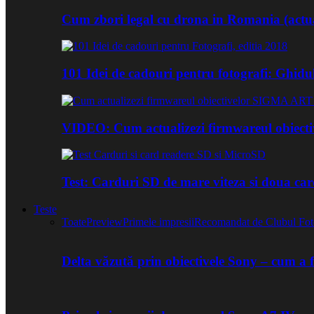
Cum zbori legal cu drona in Romania (actua
101 Idei de cadouri pentru fotografi: Ghidu
VIDEO: Cum actualizezi firmwareul obiect
Test: Carduri SD de mare viteza si doua ca
Teste
Toate
Preview
Primele impresii
Recomandat de Clubul Fot
Delta văzută prin obiectivele Sony – cum a 