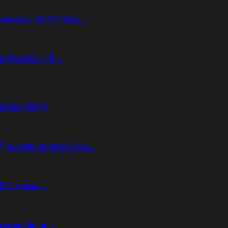
iversară: 23-27 Mai…
lta Explorer 8…
lizat 2021)
” pentru cardurile de…
nd si voua…
ccesoriile pe…