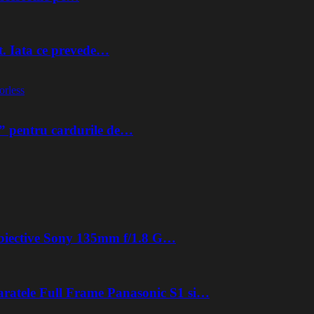
t. Iata ce prevede…
orless
” pentru cardurile de…
 obiective Sony 135mm f/1.8 G…
aratele Full Frame Panasonic S1 si…