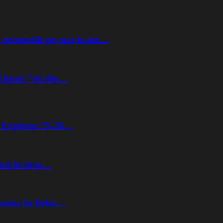
 accesoriile pe care le-am…
i lucru ”on the…
ta Explorer 25-28…
fost în tura…
Toamna în Delta…