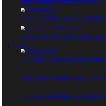
Primele impresii despre noul Sony A7 IV
GoPro Hero 8 Black: impresii, tips&tricks și
SanDisk Extreme Pro SSD în test. Backup ș
Workshops
Hai cu noi în Delta Dunării! Tură foto Del
Delta văzută prin obiectivele Sony – cum a 
Hai cu mine în Delta Dunării! Tură foto: 