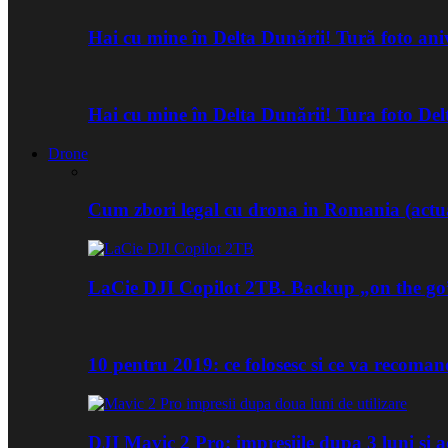
Hai cu mine în Delta Dunării! Tură foto an
Hai cu mine în Delta Dunării! Tura foto De
Drone
Cum zbori legal cu drona in Romania (actua
LaCie DJI Copilot 2TB. Backup „on the go
10 pentru 2019: ce folosesc si ce va recoma
DJI Mavic 2 Pro: impresiile dupa 3 luni si a