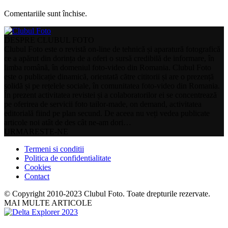
Comentariile sunt închise.
DESPRE CLUBUL FOTO
Clubul Foto este o revistă on-line de tehnică și aparatură fotografică
ce a apărut din dorința de a oferi o sursă credibilă de informare, în
limba română, în domeniul foto-video din Romania. Clubul Foto
este o publicație dinamică, orientată către cititorii și are o prezență
solidă și pe rețelele sociale, în comunitatea foto-video din Romania.
În prezent activitatea revistei și a colaboratorilor ei se concentrează
pe oferirea de servicii foto tailor-made, on demand, activitatea
editorială fiind pe plan secund. De aceea nu veți vedea publicate
articole noi atât de des cât ne-am dori…
URMARESTE-NE
Termeni si conditii
Politica de confidentialitate
Cookies
Contact
© Copyright 2010-2023 Clubul Foto. Toate drepturile rezervate.
MAI MULTE ARTICOLE