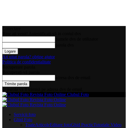
Conectare
Bine ați venit! Autentificați-vă in contul dvs
numele dvs de utilizator
parola dvs
Ați uitat parola? obține ajutor
Politica de confidentialitate
Recuperare parola
Recuperați-vă parola
adresa dvs de email
O parola va fi trimisă pe adresa dvs de email.
Clubul Foto
Servicii foto
Ghid Foto
Toate
Articole
Editare foto
Ghid Practic
Tutoriale Video