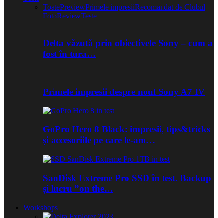
Toate
Preview
Primele impresii
Recomandat de Clubul
Foto
Review
Teste
Delta văzută prin obiectivele Sony – cum a
fost în tura…
Primele impresii despre noul Sony A7 IV
GoPro Hero 8 Black: impresii, tips&tricks
și accesoriile pe care le-am…
SanDisk Extreme Pro SSD în test. Backup
și lucru ”on the…
Workshops