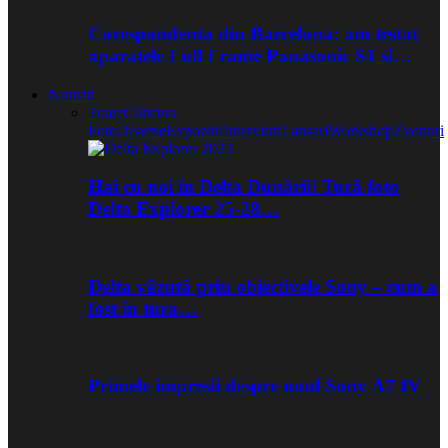
Corespondenta din Barcelona: am testat
aparatele Full Frame Panasonic S1 si…
Noutati
Toate
Concurs
Foto
Diverse
Expozitii
Interviuri
Lansari
Workshop
Zvonuri
Hai cu noi în Delta Dunării! Tură foto
Delta Explorer 25-28…
Delta văzută prin obiectivele Sony – cum a
fost în tura…
Primele impresii despre noul Sony A7 IV