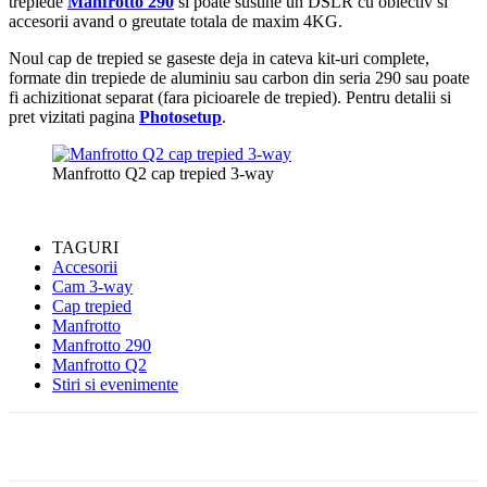
trepiede
Manfrotto 290
si poate sustine un DSLR cu obiectiv si
accesorii avand o greutate totala de maxim 4KG.
Noul cap de trepied se gaseste deja in cateva kit-uri complete,
formate din trepiede de aluminiu sau carbon din seria 290 sau poate
fi achizitionat separat (fara picioarele de trepied). Pentru detalii si
pret vizitati pagina
Photosetup
.
Manfrotto Q2 cap trepied 3-way
TAGURI
Accesorii
Cam 3-way
Cap trepied
Manfrotto
Manfrotto 290
Manfrotto Q2
Stiri si evenimente