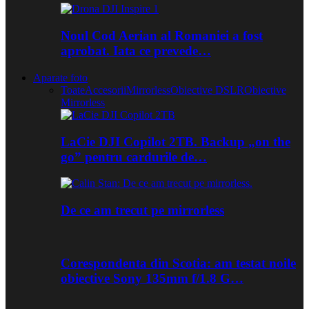
Noul Cod Aerian al Romaniei a fost
aprobat. Iata ce prevede…
Aparate foto
Toate
Accesorii
Mirrorless
Obiective DSLR
Obiective
Mirrorless
LaCie DJI Copilot 2TB. Backup „on the
go” pentru cardurile de…
De ce am trecut pe mirrorless
Corespondenta din Scotia: am testat noile
obiective Sony 135mm f/1.8 G…