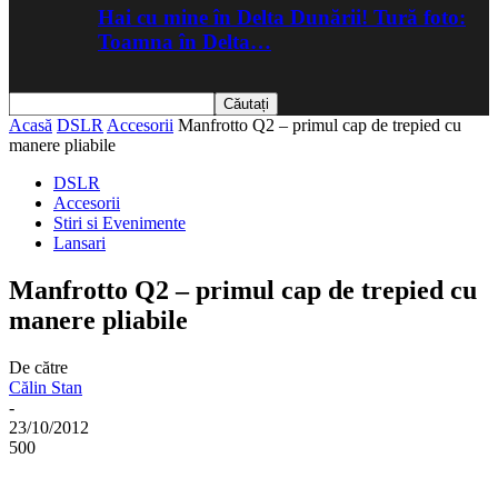
Hai cu mine în Delta Dunării! Tură foto:
Toamna în Delta…
Acasă
DSLR
Accesorii
Manfrotto Q2 – primul cap de trepied cu
manere pliabile
DSLR
Accesorii
Stiri si Evenimente
Lansari
Manfrotto Q2 – primul cap de trepied cu
manere pliabile
De către
Călin Stan
-
23/10/2012
500