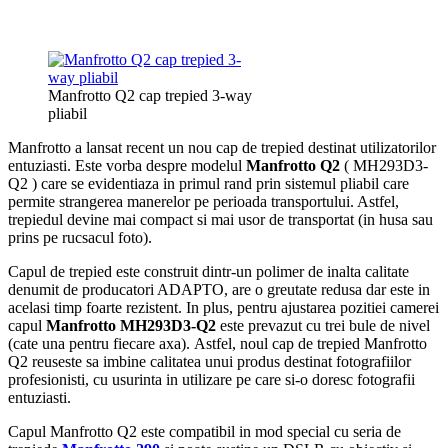
Manfrotto Q2 cap trepied 3-way
pliabil
Manfrotto a lansat recent un nou cap de trepied destinat utilizatorilor
entuziasti. Este vorba despre modelul
Manfrotto Q2
( MH293D3-
Q2 ) care se evidentiaza in primul rand prin sistemul pliabil care
permite strangerea manerelor pe perioada transportului. Astfel,
trepiedul devine mai compact si mai usor de transportat (in husa sau
prins pe rucsacul foto).
Capul de trepied este construit dintr-un polimer de inalta calitate
denumit de producatori ADAPTO, are o greutate redusa dar este in
acelasi timp foarte rezistent. In plus, pentru ajustarea pozitiei camerei
capul
Manfrotto MH293D3-Q2
este prevazut cu trei bule de nivel
(cate una pentru fiecare axa). Astfel, noul cap de trepied Manfrotto
Q2 reuseste sa imbine calitatea unui produs destinat fotografiilor
profesionisti, cu usurinta in utilizare pe care si-o doresc fotografii
entuziasti.
Capul Manfrotto Q2 este compatibil in mod special cu seria de