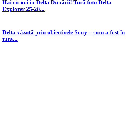
Hai cu noi în Delta Dunării! Tură foto Delta
Explorer 25-28...
Delta văzută prin obiectivele Sony – cum a fost în
tura...