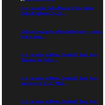
Hai cu noi în Delta Dunării! Tură foto
Delta Explorer 25-28…
Delta văzută prin obiectivele Sony – cum a
fost în tura…
Hai cu mine în Delta Dunării! Tură foto:
Toamna în Delta…
Hai cu mine în Delta Dunării! Tură foto
aniversară: 23-27 Mai…
Hai cu mine în Delta Dunării! Tura foto