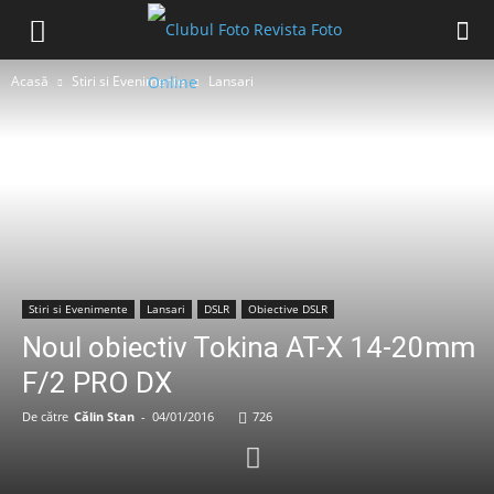
Acasă
Stiri si Evenimente
Lansari
Stiri si Evenimente
Lansari
DSLR
Obiective DSLR
Noul obiectiv Tokina AT-X 14-20mm
F/2 PRO DX
De către
Călin Stan
-
04/01/2016
726