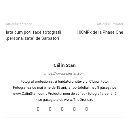
Articolul anterior
Articolul urmator
Iata cum poti face fotografii
100MPx de la Phase One
„personalizate” de Sarbatori
Călin Stan
https://www.calinstan.com
Fotograf profesionist și fondatorul site-ului Clubul Foto.
Fotografiez de mai bine de 15 ani, iar portofoliul meu îl găsești pe
www.CalinStan.com . Proiectul meu de suflet - fotografia aeriană
- se gasește aici: www.TheDrone.ro