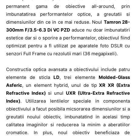
permanent gama de obiective all-around, prin
imbunatatirea performantelor optice, a greutatii si
dimensiunilor din ce in ce mai reduse. Noul
Tamron 28-
300mm F/3.5-6.3 Di VC PZD
aduce nu doar imbunatatiri
estetice dar si o sporire a performantelor, obiectivul fiind
optimizat pentru a fi utilizat pe aparatele foto DSLR cu
senzori Full Frame cu rezolutii mari (36 megapixeli).
Constructia optica avansata a obiectivului include patru
elemente de sticla
LD
, trei elemente
Molded-Glass
Asferic
, un element hybrid, unul de tip
XR XR (Extra
Refractive Index)
si unul
UXR
(Ultra-Extra Refractive
Index)
. Utilizarea lentilelor speciale in componenta
obiectivului a facut posibila micsorarea dimensiunilor si a
greutatii noului obiectiv, imbunatatind in acelasi timp
calitatea imaginilor si reducerea la minim a aberatiilor
cromatice. In plus, noul obiectiv beneficiaza de