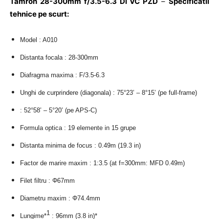
Tamron 28-300mm f/3.5-6.3 Di VC PZD
–
Specificatii
tehnice pe scurt:
Model : A010
Distanta focala : 28-300mm
Diafragma maxima : F/3.5-6.3
Unghi de curprindere (diagonala) : 75
°
23’ – 8
°
15’ (pe full-frame)
: 52
°
58’ – 5
°
20’ (pe APS-C)
Formula optica : 19 elemente in 15 grupe
Distanta minima de focus : 0.49m (19.3 in)
Factor de marire maxim : 1:3.5 (at f=300mm: MFD 0.49m)
Filet filtru : Φ67mm
Diametru maxim : Φ74.4mm
1
Lungime*
: 96mm (3.8 in)*