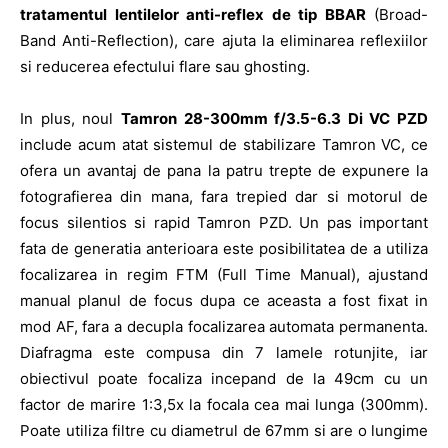
tratamentul lentilelor anti-reflex de tip BBAR
(Broad-
Band Anti-Reflection), care ajuta la eliminarea reflexiilor
si reducerea efectului flare sau ghosting.
In plus, noul
Tamron 28-300mm f/3.5-6.3 Di VC PZD
include acum atat sistemul de stabilizare Tamron VC, ce
ofera un avantaj de pana la patru trepte de expunere la
fotografierea din mana, fara trepied dar si motorul de
focus silentios si rapid Tamron PZD. Un pas important
fata de generatia anterioara este posibilitatea de a utiliza
focalizarea in regim FTM (Full Time Manual), ajustand
manual planul de focus dupa ce aceasta a fost fixat in
mod AF, fara a decupla focalizarea automata permanenta.
Diafragma este compusa din 7 lamele rotunjite, iar
obiectivul poate focaliza incepand de la 49cm cu un
factor de marire 1:3,5x la focala cea mai lunga (300mm).
Poate utiliza filtre cu diametrul de 67mm si are o lungime