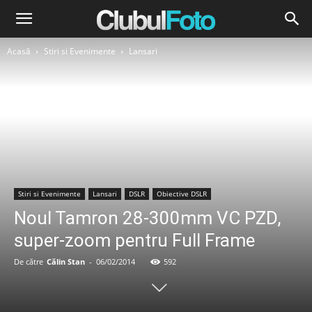
Acasă
Stiri si Evenimente
Lansari
Stiri si Evenimente
Lansari
DSLR
Obiective DSLR
Noul Tamron 28-300mm VC PZD,
super-zoom pentru Full Frame
De către
Călin Stan
-
06/02/2014
592