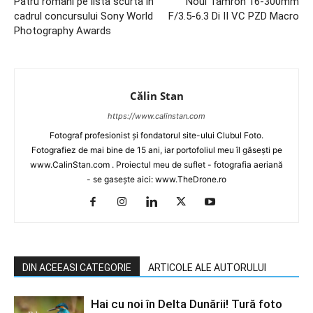
Patru romani pe lista scurta in
Noul Tamron 16-300mm
cadrul concursului Sony World
F/3.5-6.3 Di II VC PZD Macro
Photography Awards
Călin Stan
https://www.calinstan.com
Fotograf profesionist și fondatorul site-ului Clubul Foto.
Fotografiez de mai bine de 15 ani, iar portofoliul meu îl găsești pe
www.CalinStan.com . Proiectul meu de suflet - fotografia aeriană
- se gasește aici: www.TheDrone.ro
DIN ACEEASI CATEGORIE
ARTICOLE ALE AUTORULUI
Hai cu noi în Delta Dunării! Tură foto