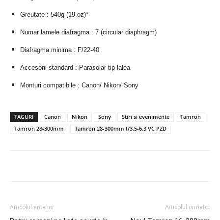
Greutate : 540g (19 oz)*
Numar lamele diafragma : 7 (circular diaphragm)
Diafragma minima : F/22-40
Accesorii standard : Parasolar tip lalea
Monturi compatibile : Canon/ Nikon/ Sony
TAGURI
Canon
Nikon
Sony
Stiri si evenimente
Tamron
Tamron 28-300mm
Tamron 28-300mm f/3.5-6.3 VC PZD
Articolul anterior
Articolul urmator