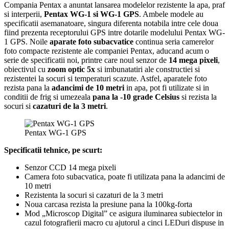
Compania Pentax a anuntat lansarea modelelor rezistente la apa, praf
si interperii,
Pentax WG-1 si WG-1 GPS
. Ambele modele au
specificatii asemanatoare, singura diferenta notabila intre cele doua
fiind prezenta receptorului GPS intre dotarile modelului Pentax WG-
1 GPS. Noile
aparate foto subacvatice
continua seria camerelor
foto compacte rezistente ale companiei Pentax, aducand acum o
serie de specificatii noi, printre care noul senzor de
14 mega pixeli
,
obiectivul cu
zoom optic 5x
si imbunatatiri ale constructiei si
rezistentei la socuri si temperaturi scazute. Astfel, aparatele foto
rezista pana la
adancimi de 10 metri
in apa, pot fi utilizate si in
conditii de frig si umezeala
pana la -10 grade Celsius
si rezista la
socuri si
cazaturi de la 3 metri
.
Pentax WG-1 GPS
Specificatii tehnice, pe scurt:
Senzor CCD 14 mega pixeli
Camera foto subacvatica, poate fi utilizata pana la adancimi de
10 metri
Rezistenta la socuri si cazaturi de la 3 metri
Noua carcasa rezista la presiune pana la 100kg-forta
Mod „Microscop Digital” ce asigura iluminarea subiectelor in
cazul fotografierii macro cu ajutorul a cinci LEDuri dispuse in