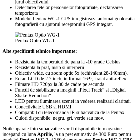
jurul obiectivului
Detectarea fetelor persoanelor fotografiate, declansarea
temporizata
Modelul Pentax WG-1 GPS inregistreaza automat geolocatia
fotografierii cu ajutorul receptorului GPS integrat.
Pentax Optio WG-1
Alte specificatii tehnice importante:
Rezistenta la temperaturi de pana la -10 grade Celsius
Rezistenta la praf, nisip si interperii
Obiectiv wide, cu zoom optic 5x (echivalent 28-140mm).
Ecran LCD de 2.7 inch, in format 16:9, tratat anti-reflex
Filmare HD 720px la 30 de cadre pe secunda
Functii de stabilizare a imaginii „Pixel Track” si „Digital
Shake Reduction”
LED pentru iluminarea scenei in vederea realizarii claritatii
Conectivitate USB si HDMI
Compatibil cu telecomanda IR subacvatica de la Pentax
Culori disponibile: negru, gri, verde sau mov.
Noile aparate foto subacvatice vor fi disponibile in magazine
incepand cu luna
Aprilie
, la un pret estimativ de 300 Euro pentru
modelul
Pentax WG-1
si 350 de euro pentru
Pentax WG-1 GPS
.