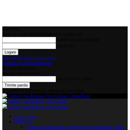
Conectare
Bine ați venit! Autentificați-vă in contul dvs
numele dvs de utilizator
parola dvs
Ați uitat parola? obține ajutor
Politica de confidentialitate
Recuperare parola
Recuperați-vă parola
adresa dvs de email
O parola va fi trimisă pe adresa dvs de email.
Clubul Foto
Servicii foto
Ghid Foto
Toate
Articole
Editare foto
Ghid Practic
Tutoriale Video