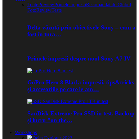
Toate
Preview
Primele impresii
Recomandat de Clubul
Foto
Review
Teste
Delta văzută prin obiectivele Sony – cum a
fost în tura…
Primele impresii despre noul Sony A7 IV
GoPro Hero 8 Black: impresii, tips&tricks
și accesoriile pe care le-am…
SanDisk Extreme Pro SSD în test. Backup
și lucru ”on the…
Workshops