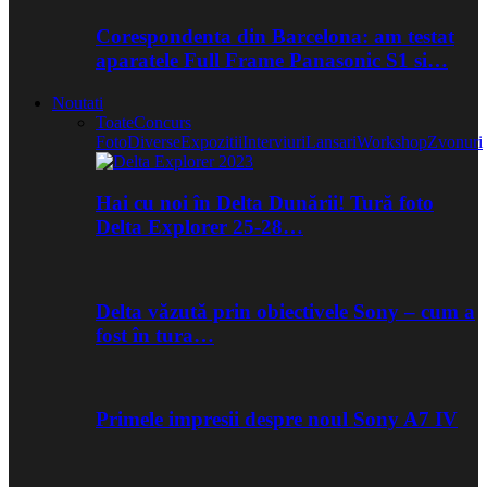
Corespondenta din Barcelona: am testat
aparatele Full Frame Panasonic S1 si…
Noutati
Toate
Concurs
Foto
Diverse
Expozitii
Interviuri
Lansari
Workshop
Zvonuri
Hai cu noi în Delta Dunării! Tură foto
Delta Explorer 25-28…
Delta văzută prin obiectivele Sony – cum a
fost în tura…
Primele impresii despre noul Sony A7 IV