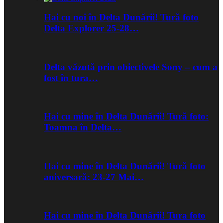
Hai cu noi în Delta Dunării! Tură foto
Delta Explorer 25-28…
Delta văzută prin obiectivele Sony – cum a
fost în tura…
Hai cu mine în Delta Dunării! Tură foto:
Toamna în Delta…
Hai cu mine în Delta Dunării! Tură foto
aniversară: 23-27 Mai…
Hai cu mine în Delta Dunării! Tura foto