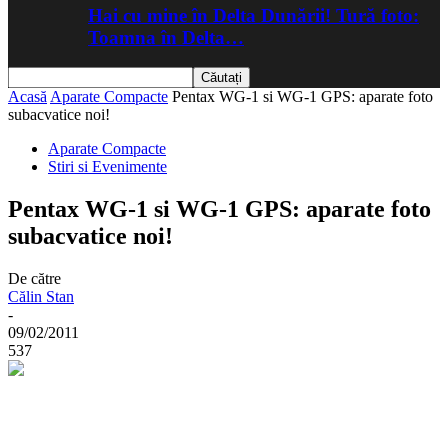
Hai cu mine în Delta Dunării! Tură foto:
Toamna în Delta…
Acasă
Aparate Compacte
Pentax WG-1 si WG-1 GPS: aparate foto
subacvatice noi!
Aparate Compacte
Stiri si Evenimente
Pentax WG-1 si WG-1 GPS: aparate foto
subacvatice noi!
De către
Călin Stan
-
09/02/2011
537