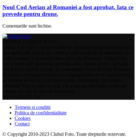
Noul Cod Aerian al Romaniei a fost aprobat. Iata ce
prevede pentru drone.
Comentariile sunt închise.
DESPRE CLUBUL FOTO
Clubul Foto este o revistă on-line de tehnică și aparatură fotografică
ce a apărut din dorința de a oferi o sursă credibilă de informare, în
limba română, în domeniul foto-video din Romania. Clubul Foto
este o publicație dinamică, orientată către cititorii și are o prezență
solidă și pe rețelele sociale, în comunitatea foto-video din Romania.
În prezent activitatea revistei și a colaboratorilor ei se concentrează
pe oferirea de servicii foto tailor-made, on demand, activitatea
editorială fiind pe plan secund. De aceea nu veți vedea publicate
articole noi atât de des cât ne-am dori…
URMARESTE-NE
Termeni si conditii
Politica de confidentialitate
Cookies
Contact
© Copyright 2010-2023 Clubul Foto. Toate drepturile rezervate.