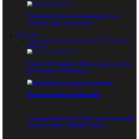
Noul Cod Aerian al Romaniei a fost
aprobat. Iata ce prevede…
Aparate foto
Toate
Accesorii
Mirrorless
Obiective DSLR
Obiective
Mirrorless
LaCie DJI Copilot 2TB. Backup „on the
go” pentru cardurile de…
De ce am trecut pe mirrorless
Corespondenta din Scotia: am testat noile
obiective Sony 135mm f/1.8 G…