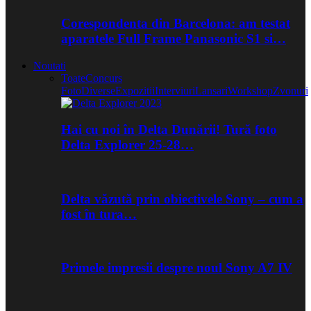
Corespondenta din Barcelona: am testat
aparatele Full Frame Panasonic S1 si…
Noutati
Toate
Concurs
Foto
Diverse
Expozitii
Interviuri
Lansari
Workshop
Zvonuri
Hai cu noi în Delta Dunării! Tură foto
Delta Explorer 25-28…
Delta văzută prin obiectivele Sony – cum a
fost în tura…
Primele impresii despre noul Sony A7 IV