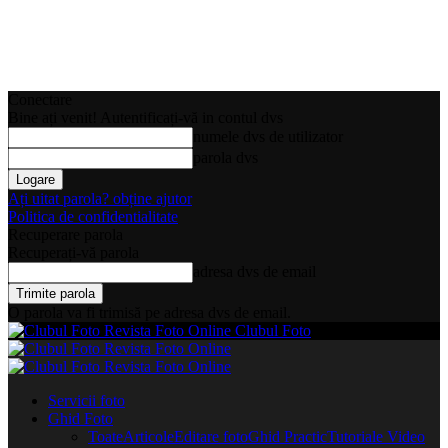
Conectare
Bine ați venit! Autentificați-vă in contul dvs
numele dvs de utilizator
parola dvs
Ați uitat parola? obține ajutor
Politica de confidentialitate
Recuperare parola
Recuperați-vă parola
adresa dvs de email
O parola va fi trimisă pe adresa dvs de email.
Clubul Foto
Servicii foto
Ghid Foto
Toate
Articole
Editare foto
Ghid Practic
Tutoriale Video