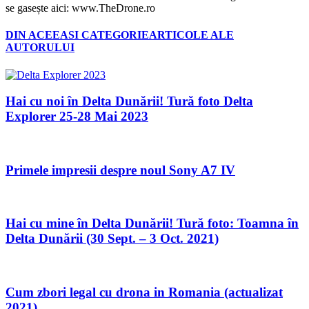
se gasește aici: www.TheDrone.ro
DIN ACEEASI CATEGORIE
ARTICOLE ALE
AUTORULUI
Hai cu noi în Delta Dunării! Tură foto Delta
Explorer 25-28 Mai 2023
Primele impresii despre noul Sony A7 IV
Hai cu mine în Delta Dunării! Tură foto: Toamna în
Delta Dunării (30 Sept. – 3 Oct. 2021)
Cum zbori legal cu drona in Romania (actualizat
2021)