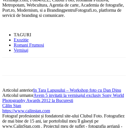
Metropotam, Webcultura, Agentia de carte, Academia de fotografie,
Port.ro, Modernism, si a BrandingpentruFotografi.ro, platforma de
servicii de branding si comunicare.
TAGURI
Exozitie
Romani Frumosi
Vernisaj
Articolul anterior
In Tara Lapusului – Workshop foto cu Dan Dinu
Articolul urmator
Avem 5 invitatii la vernisajul exclusiv Sony World
Photography Awards 2012 la Bucuresti
Călin Stan
https://www.calinstan.com
Fotograf profesionist și fondatorul site-ului Clubul Foto. Fotografiez
de mai bine de 15 ani, iar portofoliul meu îl găsești pe
www.CalinStan.com . Proiectul meu de suflet - fotografia aeriană -