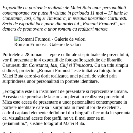
Expozitiile cu portretele realizate de Matei Buta unor personalitati
contemporane vor putea fi vizitate in perioada 11 mai – 17 iunie la
Constanta, Iasi, Cluj si Timisoara, in reteaua librariilor Carturesti.
Seria de expozitii face parte din proiectul „Romani Frumosi“, un
demers de promovare a unor romani cu realizari marete.
Romani Frumosi - Galerie de valori
Portretele a 28 romani – repere culturale si spirituale ale prezentului,
vor fi prezentate in 4 expozitii de fotografie gazduite de librariile
Carturesti din
Constanta, Iasi, Cluj si Timisoara.
Cu un titlu simplu
si direct, proiectul „Romani Frumosi” este initiativa fotografului
Matei Buta care si-a dorit realizarea unei galerii de valori prin
surprinderea unor personalitati in portrete identitare.
„Fotografia este un instrument de prezentare si reprezentare umana.
Aceasta este premisa de la care am plecat in realizarea proiectului.
Miza este aceea de prezentare a unor personalitati contemporane in
portrete identitare care sa-i surprinda in mediul lor de excelenta,
cadrul captand elemente definitorii din biografia fiecaruia in speranta
ca, vizualizand aceste fotografii, ne va fi mai usor sa ni
(re)amintim.“, sustine fotograful Matei Buta.