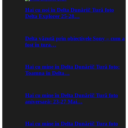
Hai cu noi în Delta Dunării! Tură foto
Delta Explorer 25-28…
Delta văzută prin obiectivele Sony – cum a
fost în tura…
Hai cu mine în Delta Dunării! Tură foto:
Toamna în Delta…
Hai cu mine în Delta Dunării! Tură foto
aniversară: 23-27 Mai…
Hai cu mine în Delta Dunării! Tura foto