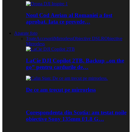
Noul Cod Aerian al Romaniei a fost
aprobat. Iata ce prevede…
Aparate foto
Toate
Accesorii
Mirrorless
Obiective DSLR
Obiective
Mirrorless
LaCie DJI Copilot 2TB. Backup „on the
go” pentru cardurile de…
De ce am trecut pe mirrorless
Corespondenta din Scotia: am testat noile
obiective Sony 135mm f/1.8 G…