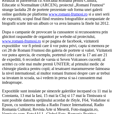
Realizat in parteneriat cu Asociatia Romana pentru Cultura,
Educatie si Normalitate (ARCEN), proiectul „Romani Frumosi“
strange laolalta 28 de portrete prezentate sub forma unei galerii
online gazduita pe platforma
www.romani-frumosi.ro
si a unei serii
de expozitii, scopul final fiind reunirea fotografiilor acompaniate de
biografii scurte intr-un album ce va avea lansarea la finele lui 2012.
Dupa o campanie de provocare la cunoastere si recunoasterea prin
ghicitori raspandite de organitori pe website-ul proiectului,
www.romani-frumosi.ro
si pe pagina de facebook, vizitatorii
expozitiilor vor fi primii care ii vor putea privi, capta si memora pe
cei 28 de Romani Frumosi din galeria de portrete si valori. Vizitatorii
vor putea aprecia, de exemplu, portretul celei care la 17 ani are 21
de expeditii, 6 recorduri de varsta si Seven Volcanoes cuceriti; al
actritei cu cele mai multe premii UNITER; al primului medic de
chirurgie plastica pentru copii; al tesatoarei maramuresene faimoasa
la nivel international; al multor romani frumosi despre care ar trebui
sa invatam in scoala, sa-i vedem in presa si sa-i cunoastem mai
indeaproape.
Expozitiile sunt instalate pe simezele galeriilor incepand cu 11 mai la
Constanta, 13 mai la Iasi, 15 mai la Cluj si 17 mai la Timisoara si
sunt posibile datorita sprijinului acordat de iStyle, F64, Vodafone si
Epson, cu sustinerea media a Radio France International, Radio
Romania Cultural, Revista Arte si Meserii, Foto-magazin.ro,
Vernisaje.com, Foto4ALL, Clubul Foto, Romania Pozitiva,