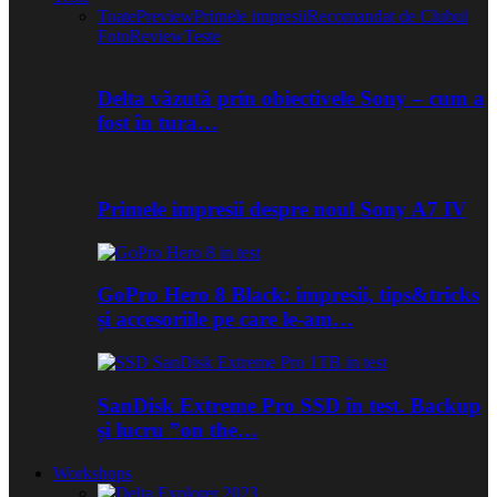
Toate
Preview
Primele impresii
Recomandat de Clubul
Foto
Review
Teste
Delta văzută prin obiectivele Sony – cum a
fost în tura…
Primele impresii despre noul Sony A7 IV
GoPro Hero 8 Black: impresii, tips&tricks
și accesoriile pe care le-am…
SanDisk Extreme Pro SSD în test. Backup
și lucru ”on the…
Workshops