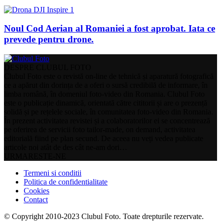
Noul Cod Aerian al Romaniei a fost aprobat. Iata ce
prevede pentru drone.
DESPRE CLUBUL FOTO
Clubul Foto este o revistă on-line de tehnică și aparatură fotografică
ce a apărut din dorința de a oferi o sursă credibilă de informare, în
limba română, în domeniul foto-video din Romania. Clubul Foto
este o publicație dinamică, orientată către cititorii și are o prezență
solidă și pe rețelele sociale, în comunitatea foto-video din Romania.
În prezent activitatea revistei și a colaboratorilor ei se concentrează
pe oferirea de servicii foto tailor-made, on demand, activitatea
editorială fiind pe plan secund. De aceea nu veți vedea publicate
articole noi atât de des cât ne-am dori…
URMARESTE-NE
Termeni si conditii
Politica de confidentialitate
Cookies
Contact
© Copyright 2010-2023 Clubul Foto. Toate drepturile rezervate.