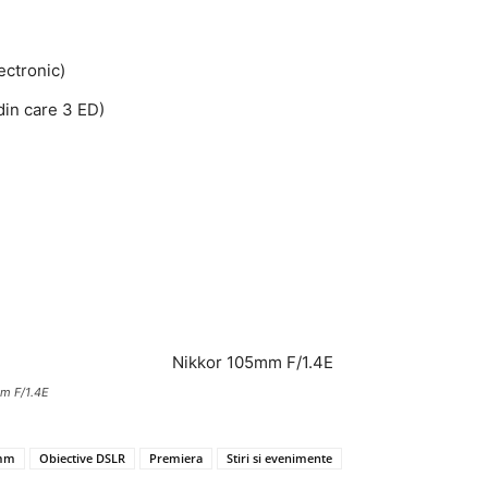
ectronic)
din care 3 ED)
m F/1.4E
5mm
Obiective DSLR
Premiera
Stiri si evenimente