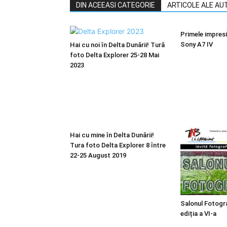
DIN ACEEASI CATEGORIE
ARTICOLE ALE AU
Primele impresi
Sony A7 IV
Hai cu noi în Delta Dunării! Tură
foto Delta Explorer 25-28 Mai
2023
Hai cu mine în Delta Dunării!
Tura foto Delta Explorer 8 între
22-25 August 2019
Salonul Fotogr
ediția a VI-a