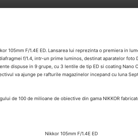
kkor 105mm F/1.4E ED. Lansarea lui reprezinta o premiera in lume
afragmei f/1.4, intr-un prime luminos, destinat aparatelor fot
nte dispuse in 9 grupe, cu 3 lentile de tip ED si coating Nano Cr
biectivul va ajunge pe rafturile magazinelor incepand cu luna Se
gului de 100 de milioane de obiective din gama NIKKOR fabricat