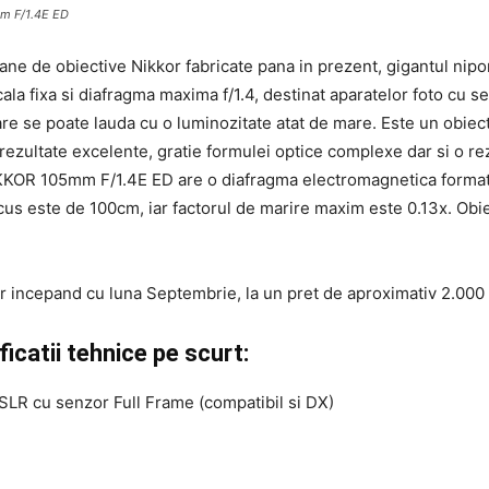
m F/1.4E ED
ane de obiective Nikkor fabricate pana in prezent, gigantul nip
a fixa si diafragma maxima f/1.4, destinat aparatelor foto cu se
re se poate lauda cu o luminozitate atat de mare. Este un obiectiv 
rezultate excelente, gratie formulei optice complexe dar si o rez
l NIKKOR 105mm F/1.4E ED are o diafragma electromagnetica format
cus este de 100cm, iar factorul de marire maxim este 0.13x. Obiec
or incepand cu luna Septembrie, la un pret de aproximativ 2.000
catii tehnice pe scurt:
DSLR cu senzor Full Frame (compatibil si DX)