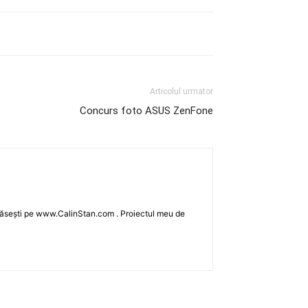
Articolul urmator
Concurs foto ASUS ZenFone
îl găsești pe www.CalinStan.com . Proiectul meu de