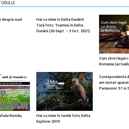
TORULUI
i despre noul
Hai cu mine în Delta Dunării!
Tură foto: Toamna în Delta
Dunării (30 Sept. – 3 Oct. 2021)
Cum zbori legal c
Romania (actuali
Corespondenta di
am testat aparate
Panasonic S1 si 
afului Român,
Hai cu mine în turele foto Delta
Explorer 2019