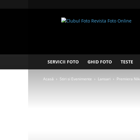
Clubul
Foto
SERVICII FOTO
GHID FOTO
TESTE
Acasă
Stiri si Evenimente
Lansari
Premiera Nik