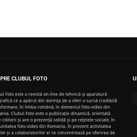
PRE CLUBUL FOTO
U
ul Foto este o revistă on-line de tehnică și aparatură
grafică ce a apărut din dorința de a oferi o sursă credibilă
nformare, în limba română, în domeniul foto-video din
nia. Clubul Foto este o publicație dinamică, orientată
 cititorii și are o prezență solidă și pe rețelele sociale, în
nitatea foto-video din Romania. În prezent activitatea
stei și a colaboratorilor ei se concentrează pe oferirea de