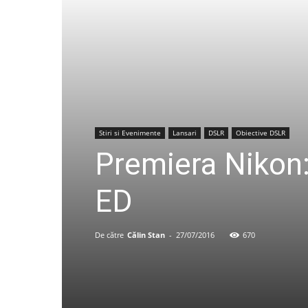
Stiri si Evenimente
Lansari
DSLR
Obiective DSLR
Premiera Nikon
ED
De către
Călin Stan
-
27/07/2016
670