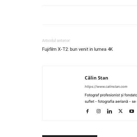
Articolul anterior
Fujifilm X-T2: bun venit in lumea 4K
Călin Stan
https://www.calinstan.com
Fotograf profesionist și fondat
suflet - fotografia aeriană - 