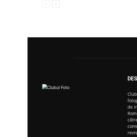
DES
Club
foto
de i
Roma
către
comu
revi