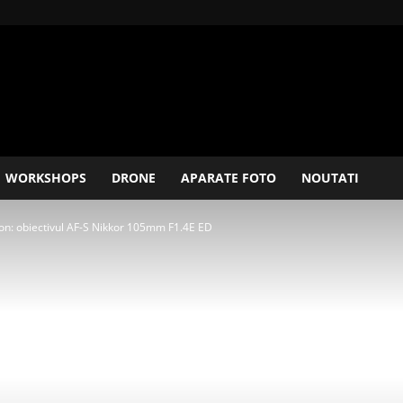
WORKSHOPS
DRONE
APARATE FOTO
NOUTATI
on: obiectivul AF-S Nikkor 105mm F1.4E ED