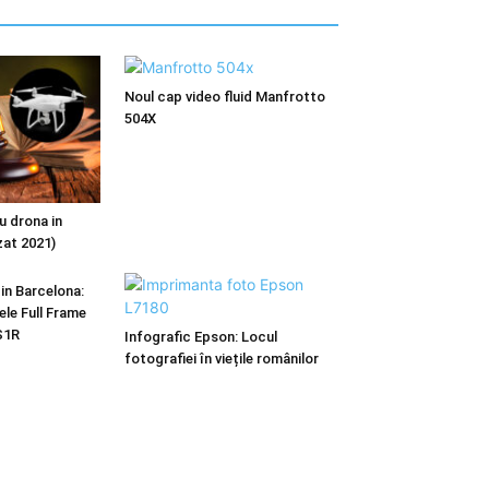
Noul cap video fluid Manfrotto
504X
u drona in
zat 2021)
n Barcelona:
le Full Frame
S1R
Infografic Epson: Locul
fotografiei în viețile românilor