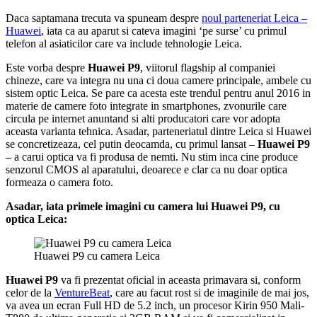
Daca saptamana trecuta va spuneam despre
noul parteneriat Leica –
Huawei
, iata ca au aparut si cateva imagini ‘pe surse’ cu primul
telefon al asiaticilor care va include tehnologie Leica.
Este vorba despre
Huawei P9
, viitorul flagship al companiei
chineze, care va integra nu una ci doua camere principale, ambele cu
sistem optic Leica. Se pare ca acesta este trendul pentru anul 2016 in
materie de camere foto integrate in smartphones, zvonurile care
circula pe internet anuntand si alti producatori care vor adopta
aceasta varianta tehnica. Asadar, parteneriatul dintre Leica si Huawei
se concretizeaza, cel putin deocamda, cu primul lansat –
Huawei P9
–
a carui optica va fi produsa de nemti. Nu stim inca cine produce
senzorul CMOS al aparatului, deoarece e clar ca nu doar optica
formeaza o camera foto.
Asadar, iata primele imagini cu camera lui Huawei P9, cu
optica Leica:
Huawei P9 cu camera Leica
Huawei P9
va fi prezentat oficial in aceasta primavara si, conform
celor de la
VentureBeat
, care au facut rost si de imaginile de mai jos,
va avea un ecran Full HD de 5.2 inch, un procesor Kirin 950 Mali-