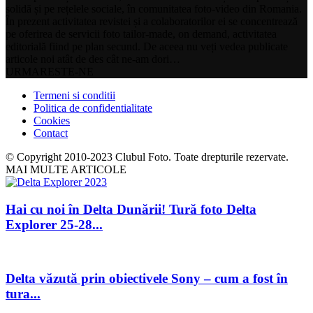
solidă și pe rețelele sociale, în comunitatea foto-video din Romania.
În prezent activitatea revistei și a colaboratorilor ei se concentrează
pe oferirea de servicii foto tailor-made, on demand, activitatea
editorială fiind pe plan secund. De aceea nu veți vedea publicate
articole noi atât de des cât ne-am dori…
URMARESTE-NE
Termeni si conditii
Politica de confidentialitate
Cookies
Contact
© Copyright 2010-2023 Clubul Foto. Toate drepturile rezervate.
MAI MULTE ARTICOLE
Hai cu noi în Delta Dunării! Tură foto Delta
Explorer 25-28...
Delta văzută prin obiectivele Sony – cum a fost în
tura...