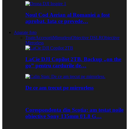
Noul Cod Aerian al Romaniei a fost
aprobat. Iata ce prevede…
Aparate foto
Toate
Accesorii
Mirrorless
Obiective DSLR
Obiective
Mirrorless
LaCie DJI Copilot 2TB. Backup „on the
go” pentru cardurile de…
De ce am trecut pe mirrorless
Corespondenta din Scotia: am testat noile
obiective Sony 135mm f/1.8 G…