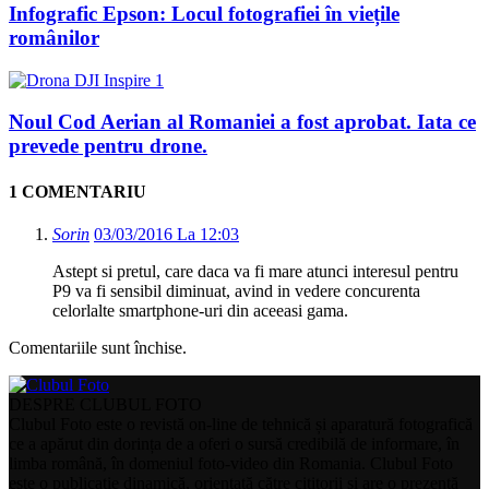
Infografic Epson: Locul fotografiei în viețile
românilor
Noul Cod Aerian al Romaniei a fost aprobat. Iata ce
prevede pentru drone.
1 COMENTARIU
Sorin
03/03/2016 La 12:03
Astept si pretul, care daca va fi mare atunci interesul pentru
P9 va fi sensibil diminuat, avind in vedere concurenta
celorlalte smartphone-uri din aceeasi gama.
Comentariile sunt închise.
DESPRE CLUBUL FOTO
Clubul Foto este o revistă on-line de tehnică și aparatură fotografică
ce a apărut din dorința de a oferi o sursă credibilă de informare, în
limba română, în domeniul foto-video din Romania. Clubul Foto
este o publicație dinamică, orientată către cititorii și are o prezență