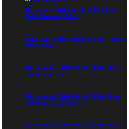
Hai cu noi în Delta Dunării! Tură foto
Delta Explorer 25-28…
Delta văzută prin obiectivele Sony – cum a
fost în tura…
Hai cu mine în Delta Dunării! Tură foto:
Toamna în Delta…
Hai cu mine în Delta Dunării! Tură foto
aniversară: 23-27 Mai…
Hai cu mine în Delta Dunării! Tura foto