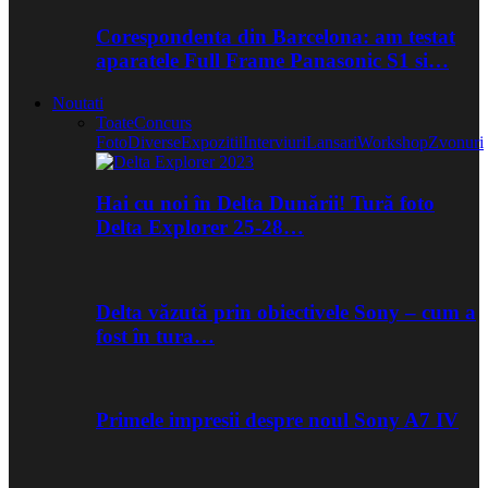
Corespondenta din Barcelona: am testat
aparatele Full Frame Panasonic S1 si…
Noutati
Toate
Concurs
Foto
Diverse
Expozitii
Interviuri
Lansari
Workshop
Zvonuri
Hai cu noi în Delta Dunării! Tură foto
Delta Explorer 25-28…
Delta văzută prin obiectivele Sony – cum a
fost în tura…
Primele impresii despre noul Sony A7 IV