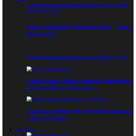
Toate
Preview
Primele impresii
Recomandat de Clubul
Foto
Review
Teste
Delta văzută prin obiectivele Sony – cum a
fost în tura…
Primele impresii despre noul Sony A7 IV
GoPro Hero 8 Black: impresii, tips&tricks
și accesoriile pe care le-am…
SanDisk Extreme Pro SSD în test. Backup
și lucru ”on the…
Workshops