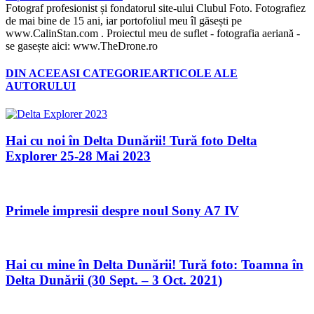
Fotograf profesionist și fondatorul site-ului Clubul Foto. Fotografiez
de mai bine de 15 ani, iar portofoliul meu îl găsești pe
www.CalinStan.com . Proiectul meu de suflet - fotografia aeriană -
se gasește aici: www.TheDrone.ro
DIN ACEEASI CATEGORIE
ARTICOLE ALE
AUTORULUI
Hai cu noi în Delta Dunării! Tură foto Delta
Explorer 25-28 Mai 2023
Primele impresii despre noul Sony A7 IV
Hai cu mine în Delta Dunării! Tură foto: Toamna în
Delta Dunării (30 Sept. – 3 Oct. 2021)