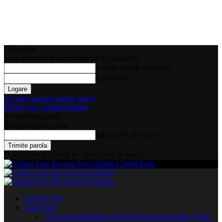
Conectare
Bine ați venit! Autentificați-vă in contul dvs
numele dvs de utilizator
parola dvs
Ați uitat parola? obține ajutor
Politica de confidentialitate
Recuperare parola
Recuperați-vă parola
adresa dvs de email
O parola va fi trimisă pe adresa dvs de email.
Clubul Foto
Servicii foto
Ghid Foto
Toate
Articole
Editare foto
Ghid Practic
Tutoriale Video