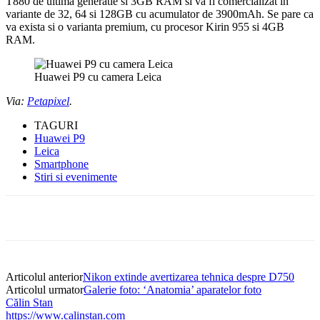
T880 de ultima generatie si 3GB RAM si va fi comercializat in
variante de 32, 64 si 128GB cu acumulator de 3900mAh. Se pare ca
va exista si o varianta premium, cu procesor Kirin 955 si 4GB
RAM.
Huawei P9 cu camera Leica
Via:
Petapixel
.
TAGURI
Huawei P9
Leica
Smartphone
Stiri si evenimente
Articolul anterior
Nikon extinde avertizarea tehnica despre D750
Articolul urmator
Galerie foto: ‘Anatomia’ aparatelor foto
Călin Stan
https://www.calinstan.com