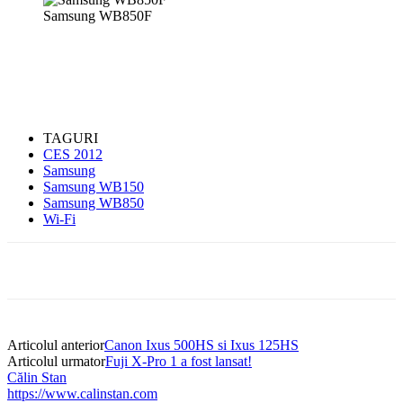
Samsung WB850F
TAGURI
CES 2012
Samsung
Samsung WB150
Samsung WB850
Wi-Fi
Articolul anterior
Canon Ixus 500HS si Ixus 125HS
Articolul urmator
Fuji X-Pro 1 a fost lansat!
Călin Stan
https://www.calinstan.com