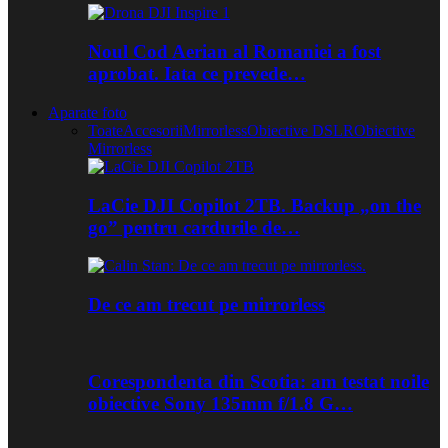
Noul Cod Aerian al Romaniei a fost
aprobat. Iata ce prevede…
Aparate foto
Toate
Accesorii
Mirrorless
Obiective DSLR
Obiective
Mirrorless
LaCie DJI Copilot 2TB. Backup „on the
go” pentru cardurile de…
De ce am trecut pe mirrorless
Corespondenta din Scotia: am testat noile
obiective Sony 135mm f/1.8 G…