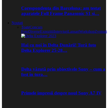
Corespondenta din Barcelona: am testat
aparatele Full Frame Panasonic S1 si…
Noutati
Toate
Concurs
Foto
Diverse
Expozitii
Interviuri
Lansari
Workshop
Zvonuri
Hai cu noi în Delta Dunării! Tură foto
Delta Explorer 25-28…
Delta văzută prin obiectivele Sony – cum a
fost în tura…
Primele impresii despre noul Sony A7 IV