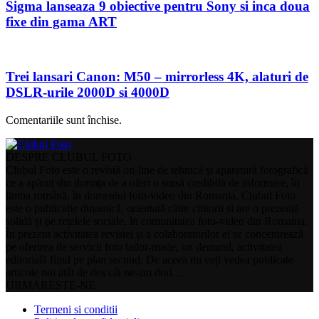
Sigma lanseaza 9 obiective pentru Sony si inca doua
fixe din gama ART
Trei lansari Canon: M50 – mirrorless 4K, alaturi de
DSLR-urile 2000D si 4000D
Comentariile sunt închise.
DESPRE CLUBUL FOTO
Clubul Foto este o revistă on-line de tehnică și aparatură fotografică
ce a apărut din dorința de a oferi o sursă credibilă de informare, în
limba română, în domeniul foto-video din Romania. Clubul Foto
este o publicație dinamică, orientată către cititorii și are o prezență
solidă și pe rețelele sociale, în comunitatea foto-video din Romania.
În prezent activitatea revistei și a colaboratorilor ei se concentrează
pe oferirea de servicii foto tailor-made, on demand, activitatea
editorială fiind pe plan secund. De aceea nu veți vedea publicate
articole noi atât de des cât ne-am dori…
URMARESTE-NE
Termeni si conditii