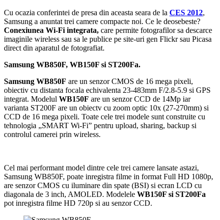
Cu ocazia conferintei de presa din aceasta seara de la
CES 2012
,
Samsung a anuntat trei camere compacte noi. Ce le deosebeste?
Conexiunea Wi-Fi integrata,
care permite fotografilor sa descarce
imaginile wireless sau sa le publice pe site-uri gen Flickr sau Picasa
direct din aparatul de fotografiat.
Samsung WB850F, WB150F si ST200Fa.
Samsung WB850F
are un senzor CMOS de 16 mega pixeli,
obiectiv cu distanta focala echivalenta 23-483mm F/2.8-5.9 si GPS
integrat. Modelul
WB150F
are un senzor CCD de 14Mp iar
varianta ST200F are un obiectv cu zoom optic 10x (27-270mm) si
CCD de 16 mega pixeli. Toate cele trei modele sunt construite cu
tehnologia „SMART Wi-Fi” pentru upload, sharing, backup si
controlul camerei prin wireless.
Cel mai performant model dintre cele trei camere lansate astazi,
Samsung WB850F, poate inregistra filme in format Full HD 1080p,
are senzor CMOS cu iluminare din spate (BSI) si ecran LCD cu
diagonala de 3 inch, AMOLED. Modelele
WB150F si ST200Fa
pot inregistra filme HD 720p si au senzor CCD.