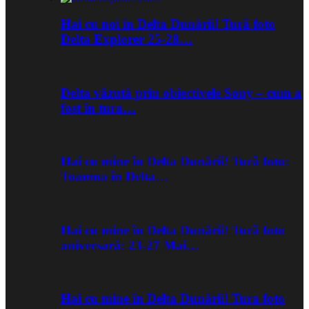
Hai cu noi în Delta Dunării! Tură foto
Delta Explorer 25-28…
Delta văzută prin obiectivele Sony – cum a
fost în tura…
Hai cu mine în Delta Dunării! Tură foto:
Toamna în Delta…
Hai cu mine în Delta Dunării! Tură foto
aniversară: 23-27 Mai…
Hai cu mine în Delta Dunării! Tura foto