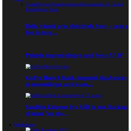
Toate
Preview
Primele impresii
Recomandat de Clubul
Foto
Review
Teste
Delta văzută prin obiectivele Sony – cum a
fost în tura…
Primele impresii despre noul Sony A7 IV
GoPro Hero 8 Black: impresii, tips&tricks
și accesoriile pe care le-am…
SanDisk Extreme Pro SSD în test. Backup
și lucru ”on the…
Workshops