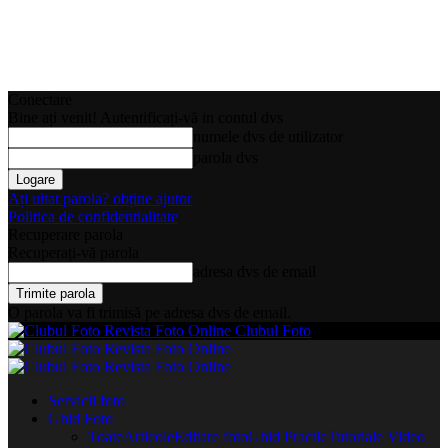
Conectare
Bine ați venit! Autentificați-vă in contul dvs
numele dvs de utilizator
parola dvs
Ați uitat parola? obține ajutor
Politica de confidentialitate
Recuperare parola
Recuperați-vă parola
adresa dvs de email
O parola va fi trimisă pe adresa dvs de email.
Clubul Foto
Servicii foto
Ghid Foto
Toate
Articole
Editare foto
Ghid Practic
Tutoriale Video