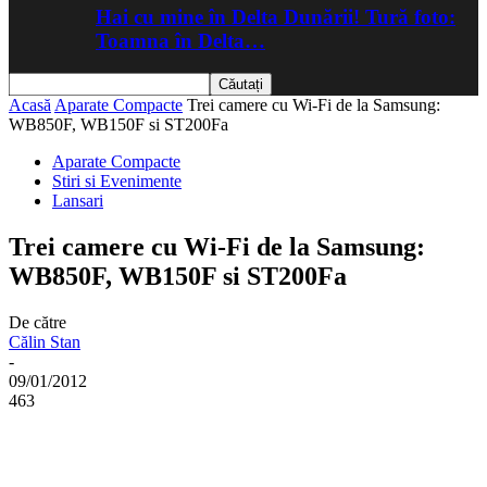
Hai cu mine în Delta Dunării! Tură foto:
Toamna în Delta…
Acasă
Aparate Compacte
Trei camere cu Wi-Fi de la Samsung:
WB850F, WB150F si ST200Fa
Aparate Compacte
Stiri si Evenimente
Lansari
Trei camere cu Wi-Fi de la Samsung:
WB850F, WB150F si ST200Fa
De către
Călin Stan
-
09/01/2012
463