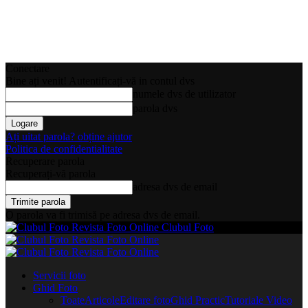
Conectare
Bine ați venit! Autentificați-vă in contul dvs
numele dvs de utilizator
parola dvs
Ați uitat parola? obține ajutor
Politica de confidentialitate
Recuperare parola
Recuperați-vă parola
adresa dvs de email
O parola va fi trimisă pe adresa dvs de email.
Clubul Foto
Servicii foto
Ghid Foto
Toate
Articole
Editare foto
Ghid Practic
Tutoriale Video