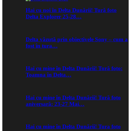
Hai cu noi în Delta Dunării! Tură foto
Delta Explorer 25-28…
Delta văzută prin obiectivele Sony – cum a
fost în tura…
Hai cu mine în Delta Dunării! Tură foto:
Toamna în Delta…
Hai cu mine în Delta Dunării! Tură foto
aniversară: 23-27 Mai…
Hai cu mine în Delta Dunării! Tura foto