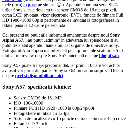
mele (inca)
expuse
pe simeze 🙂 ). Aparatul continua seria SLT-
urilor Sony si este dotat cu un senzor CMOS de 16 mega pixeli,
ecran LCD pivotant, vizor electronic (EVF), functie de filmare Full
HD 1980×1080 60p si performante de invidiat la fotografierea in
rafala: pana la 12 cadre pe secunda!
Cei prezenti au putut afla informatii amanuntite despre noul
Sony
Alpha A57
, l-au putut „admira” in adevarata lui splendoare si au
putut testa atat aparatul, hands-on, cat si gama de obiective Sony.
Fotograful Alin Popescu a prezentat pe larg functiile si atuurile SLT-
ului iar un review despre Sony A57 puteti citi deja pe
blogul sau
.
Sony A57 poate fi deja precomandat, iar primii 10 care vor achita
avansul vor primi din partea Sony si F64 un cadou surpriza. Detalii
despre
pret si disponibilitate aici
.
Sony A57, specificatii tehnice:
Senzro CMOS de 16.1MP
ISO 100-16000
Filmare FUll HD 1920×1080 la 60p/24p/60i
Fotografiere in rafala cu 12 fps
Sistem de focalizare cu 15 puncte de focus din care 3 tip cruce
Ecran LCD 3 inch