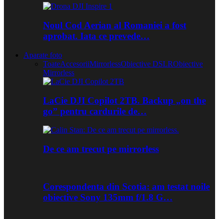
Noul Cod Aerian al Romaniei a fost
aprobat. Iata ce prevede…
Aparate foto
Toate
Accesorii
Mirrorless
Obiective DSLR
Obiective
Mirrorless
LaCie DJI Copilot 2TB. Backup „on the
go” pentru cardurile de…
De ce am trecut pe mirrorless
Corespondenta din Scotia: am testat noile
obiective Sony 135mm f/1.8 G…