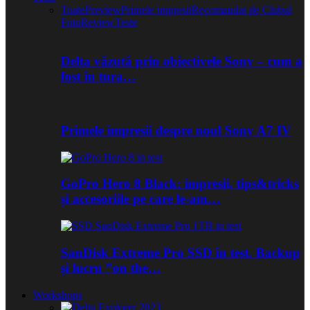
Toate
Preview
Primele impresii
Recomandat de Clubul
Foto
Review
Teste
Delta văzută prin obiectivele Sony – cum a
fost în tura…
Primele impresii despre noul Sony A7 IV
GoPro Hero 8 Black: impresii, tips&tricks
și accesoriile pe care le-am…
SanDisk Extreme Pro SSD în test. Backup
și lucru ”on the…
Workshops