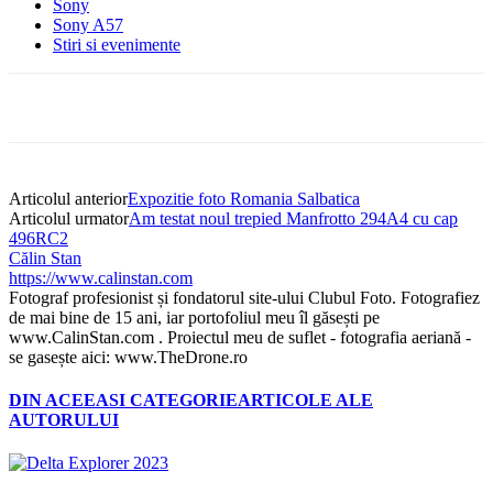
Sony
Sony A57
Stiri si evenimente
Articolul anterior
Expozitie foto Romania Salbatica
Articolul urmator
Am testat noul trepied Manfrotto 294A4 cu cap
496RC2
Călin Stan
https://www.calinstan.com
Fotograf profesionist și fondatorul site-ului Clubul Foto. Fotografiez
de mai bine de 15 ani, iar portofoliul meu îl găsești pe
www.CalinStan.com . Proiectul meu de suflet - fotografia aeriană -
se gasește aici: www.TheDrone.ro
DIN ACEEASI CATEGORIE
ARTICOLE ALE
AUTORULUI