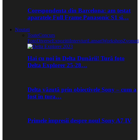
Corespondenta din Barcelona: am testat
aparatele Full Frame Panasonic S1 si…
Noutati
Toate
Concurs
Foto
Diverse
Expozitii
Interviuri
Lansari
Workshop
Zvonuri
Hai cu noi în Delta Dunării! Tură foto
Delta Explorer 25-28…
Delta văzută prin obiectivele Sony – cum a
fost în tura…
Primele impresii despre noul Sony A7 IV