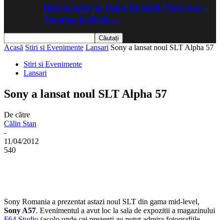
Hai cu mine în Delta Dunării! Tură foto:
Toamna în Delta…
Acasă
Stiri si Evenimente
Lansari
Sony a lansat noul SLT Alpha 57
Stiri si Evenimente
Lansari
Sony a lansat noul SLT Alpha 57
De către
Călin Stan
-
11/04/2012
540
Sony Romania a prezentat astazi noul SLT din gama mid-level,
Sony A57
. Evenimentul a avut loc la sala de expozitii a magazinului
F64 Studio
(acolo unde cei prezenti au putut admira fotografiile