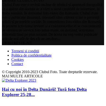
DESPRE CLUBUL FOTO
Clubul Foto este o revistă on-line de tehnică și aparatură fotografică
ce a apărut din dorința de a oferi o sursă credibilă de informare, în
limba română, în domeniul foto-video din Romania. Clubul Foto
este o publicație dinamică, orientată către cititorii și are o prezență
solidă și pe rețelele sociale, în comunitatea foto-video din Romania.
În prezent activitatea revistei și a colaboratorilor ei se concentrează
pe oferirea de servicii foto tailor-made, on demand, activitatea
editorială fiind pe plan secund. De aceea nu veți vedea publicate
articole noi atât de des cât ne-am dori…
URMARESTE-NE
Termeni si conditii
Politica de confidentialitate
Cookies
Contact
© Copyright 2010-2023 Clubul Foto. Toate drepturile rezervate.
MAI MULTE ARTICOLE
Hai cu noi în Delta Dunării! Tură foto Delta
Explorer 25-28...