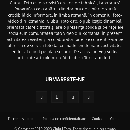
Clubul Foto este o revistă on-line de tehnică și aparatură
fotografică ce a apărut din dorința de a oferi o sursă
credibilă de informare, în limba română, în domeniul foto-
video din Romania. Clubul Foto este o publicație dinamică,
orientată către cititorii și are o prezență solidă și pe rețelele
sociale, în comunitatea foto-video din Romania. În prezent
activitatea revistei și a colaboratorilor ei se concentrează pe
oferirea de servicii foto tailor-made, on demand, activitatea
editorială fiind pe plan secund. De aceea nu veți vedea
publicate articole noi atât de des cât ne-am dori…
URMARESTE-NE
Termeni si conditii
Politica de confidentialitate
Cookies
Contact
© Copyright 2010-2023 Clubul Foto. Toate drepturile rezervate.