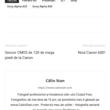
TAGURI
Filmare HD
Prezentari
SLT
Sony
Sony Alpha A33
Sony Alpha A55
Articolul anterior
Articolul urmator
Senzor CMOS de 120 de mega
Noul Canon 60D!
pixeli de la Canon
Călin Stan
https://www.calinstan.com
Fotograf profesionist și fondatorul site-ului Clubul Foto.
Fotografiez de mai bine de 15 ani, iar portofoliul meu îl găsești pe
www.CalinStan.com . Proiectul meu de suflet - fotografia aeriană
- se gasește aici: www.TheDrone.ro