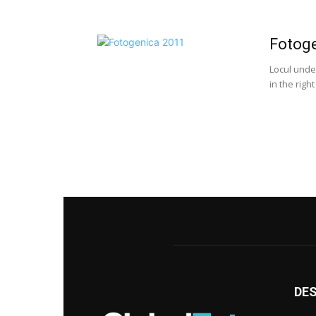
Fotog
Locul unde
in the righ
DE