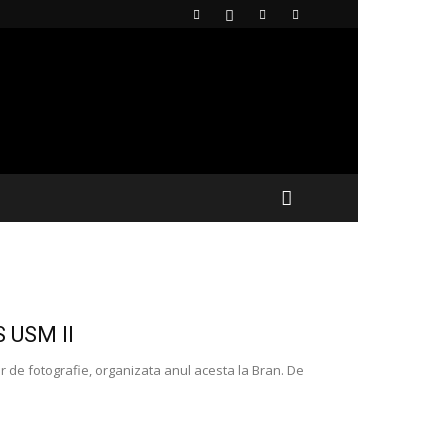
S USM II
or de fotografie, organizata anul acesta la Bran. De