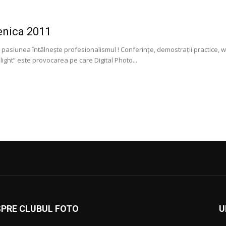
enica 2011
 pasiunea întâlnește profesionalismul ! Conferințe, demostrații practice, 
t light” este provocarea pe care Digital Photo...
SPRE CLUBUL FOTO
U