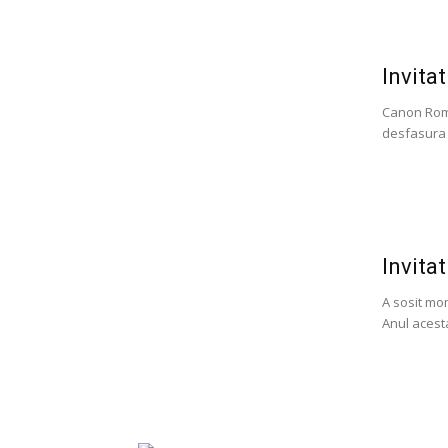
Invita
Canon Roma
desfasura l
Invita
A sosit mom
Anul acest