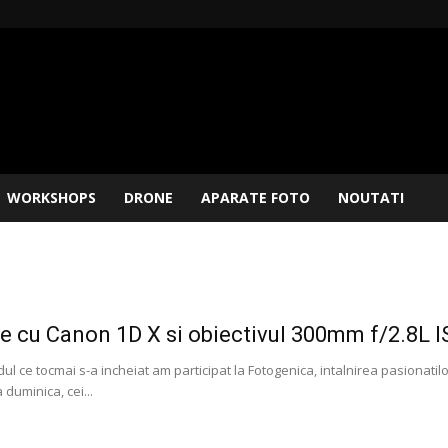
WORKSHOPS
DRONE
APARATE FOTO
NOUTATI
fe cu Canon 1D X si obiectivul 300mm f/2.8L I
l ce tocmai s-a incheiat am participat la Fotogenica, intalnirea pasionatil
 duminica, cei...