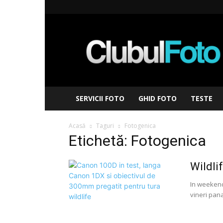
Clubul
Foto
SERVICII FOTO
GHID FOTO
TESTE
Acasă
Taguri
Fotogenica
Etichetă: Fotogenica
Wildli
In weekendu
vineri pana