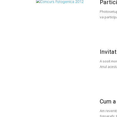
Partic
Photosetup
va particip
Invita
A sosit mom
Anul acest
Cum a 
Am revenit
fotografii. 