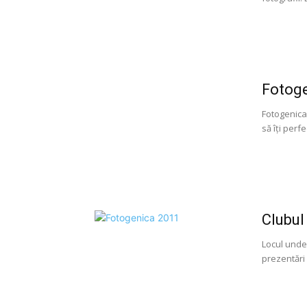
Fotog
Fotogenica
să îți perfe
Clubul
Locul unde
prezentări 