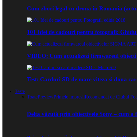
Cum zbori legal cu drona in Romania (actua
101 Idei de cadouri pentru fotografi: Ghidu
VIDEO: Cum actualizezi firmwareul obiect
Test: Carduri SD de mare viteza si doua ca
Teste
Toate
Preview
Primele impresii
Recomandat de Clubul Fot
Delta văzută prin obiectivele Sony – cum a 