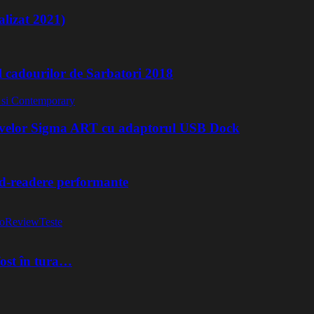
lizat 2021)
l cadourilor de Sarbatori 2018
ivelor Sigma ART cu adaptorul USB Dock
rd-readere performante
o
Review
Teste
fost în tura…