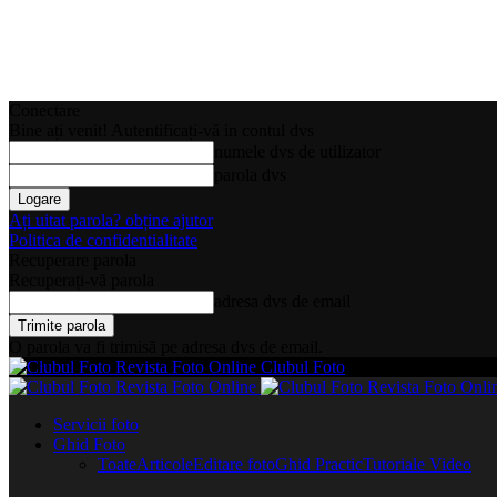
Conectare
Bine ați venit! Autentificați-vă in contul dvs
numele dvs de utilizator
parola dvs
Ați uitat parola? obține ajutor
Politica de confidentialitate
Recuperare parola
Recuperați-vă parola
adresa dvs de email
O parola va fi trimisă pe adresa dvs de email.
Clubul Foto
Servicii foto
Ghid Foto
Toate
Articole
Editare foto
Ghid Practic
Tutoriale Video