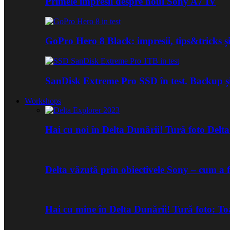
Primele impresii despre noul Sony A7 IV
GoPro Hero 8 Black: impresii, tips&tricks și
SanDisk Extreme Pro SSD în test. Backup ș
Workshops
Hai cu noi în Delta Dunării! Tură foto Del
Delta văzută prin obiectivele Sony – cum a 
Hai cu mine în Delta Dunării! Tură foto: 