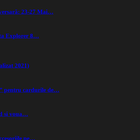
iversară: 23-27 Mai…
lta Explorer 8…
lizat 2021)
” pentru cardurile de…
nd si voua…
ccesoriile pe…