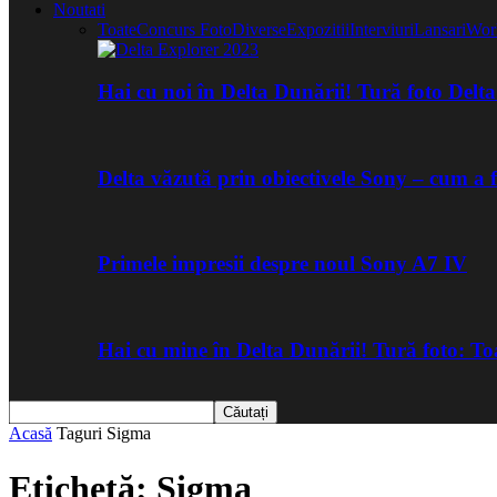
Noutati
Toate
Concurs Foto
Diverse
Expozitii
Interviuri
Lansari
Wor
Hai cu noi în Delta Dunării! Tură foto Del
Delta văzută prin obiectivele Sony – cum a 
Primele impresii despre noul Sony A7 IV
Hai cu mine în Delta Dunării! Tură foto: 
Acasă
Taguri
Sigma
Etichetă: Sigma