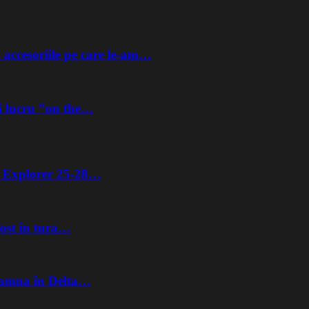
 accesoriile pe care le-am…
i lucru ”on the…
ta Explorer 25-28…
fost în tura…
Toamna în Delta…