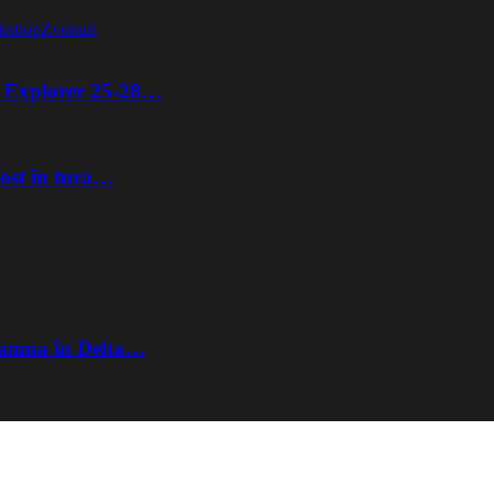
kshop
Zvonuri
ta Explorer 25-28…
fost în tura…
Toamna în Delta…