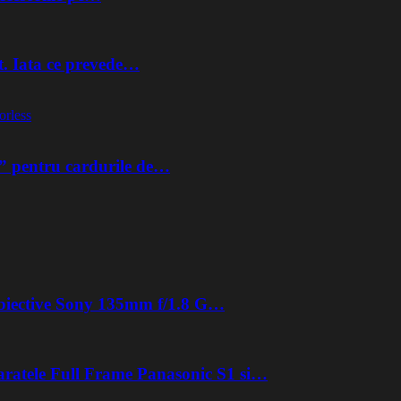
t. Iata ce prevede…
orless
” pentru cardurile de…
 obiective Sony 135mm f/1.8 G…
aratele Full Frame Panasonic S1 si…