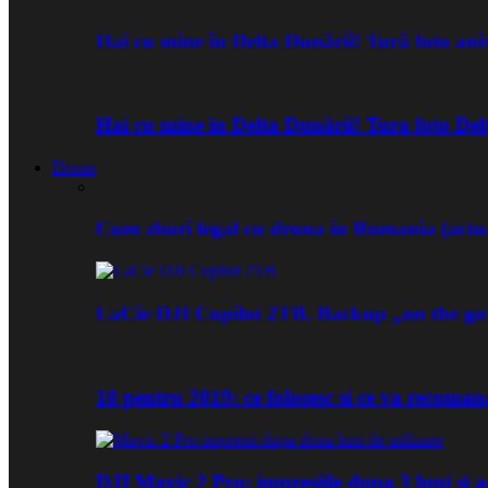
Hai cu mine în Delta Dunării! Tură foto an
Hai cu mine în Delta Dunării! Tura foto De
Drone
Cum zbori legal cu drona in Romania (actua
LaCie DJI Copilot 2TB. Backup „on the go
10 pentru 2019: ce folosesc si ce va recoma
DJI Mavic 2 Pro: impresiile dupa 3 luni si a