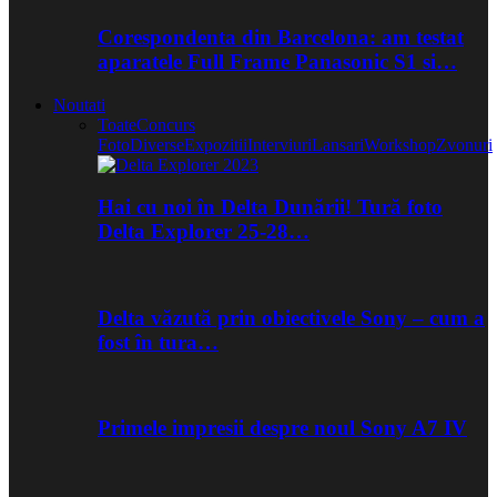
Corespondenta din Barcelona: am testat
aparatele Full Frame Panasonic S1 si…
Noutati
Toate
Concurs
Foto
Diverse
Expozitii
Interviuri
Lansari
Workshop
Zvonuri
Hai cu noi în Delta Dunării! Tură foto
Delta Explorer 25-28…
Delta văzută prin obiectivele Sony – cum a
fost în tura…
Primele impresii despre noul Sony A7 IV