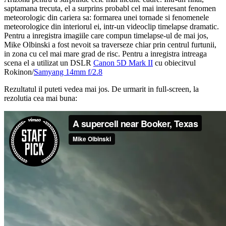
saptamana trecuta, el a surprins probabl cel mai interesant fenomen
meteorologic din cariera sa: formarea unei tornade si fenomenele
meteorologice din interiorul ei, intr-un videoclip timelapse dramatic.
Pentru a inregistra imagiile care compun timelapse-ul de mai jos,
Mike Olbinski a fost nevoit sa traverseze chiar prin centrul furtunii,
in zona cu cel mai mare grad de risc. Pentru a inregistra intreaga
scena el a utilizat un DSLR
Canon 5D Mark II
cu obiecitvul
Rokinon/
Samyang 14mm f/2.8
Rezultatul il puteti vedea mai jos. De urmarit in full-screen, la
rezolutia cea mai buna: