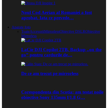
Noul Cod Aerian al Romaniei a fost
aprobat. Iata ce prevede…
Aparate foto
Toate
Accesorii
Mirrorless
Obiective DSLR
Obiective
Mirrorless
LaCie DJI Copilot 2TB. Backup „on the
go” pentru cardurile de…
De ce am trecut pe mirrorless
Corespondenta din Scotia: am testat noile
obiective Sony 135mm f/1.8 G…