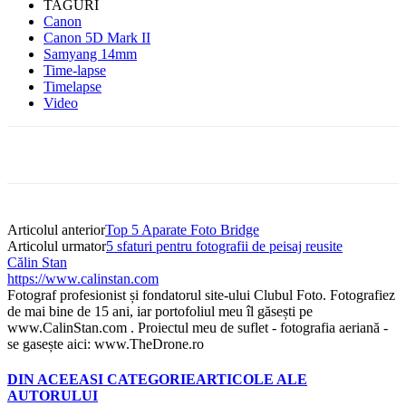
TAGURI
Canon
Canon 5D Mark II
Samyang 14mm
Time-lapse
Timelapse
Video
Articolul anterior
Top 5 Aparate Foto Bridge
Articolul urmator
5 sfaturi pentru fotografii de peisaj reusite
Călin Stan
https://www.calinstan.com
Fotograf profesionist și fondatorul site-ului Clubul Foto. Fotografiez
de mai bine de 15 ani, iar portofoliul meu îl găsești pe
www.CalinStan.com . Proiectul meu de suflet - fotografia aeriană -
se gasește aici: www.TheDrone.ro
DIN ACEEASI CATEGORIE
ARTICOLE ALE
AUTORULUI