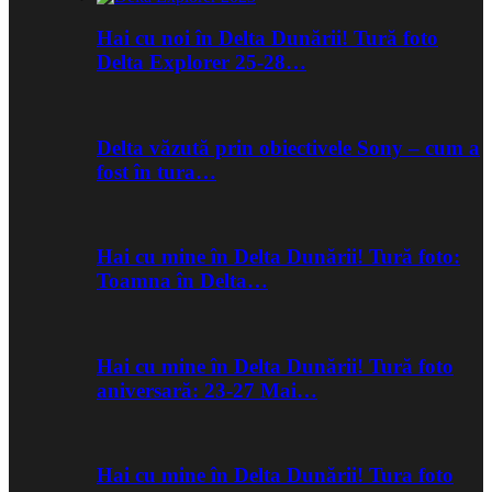
Hai cu noi în Delta Dunării! Tură foto
Delta Explorer 25-28…
Delta văzută prin obiectivele Sony – cum a
fost în tura…
Hai cu mine în Delta Dunării! Tură foto:
Toamna în Delta…
Hai cu mine în Delta Dunării! Tură foto
aniversară: 23-27 Mai…
Hai cu mine în Delta Dunării! Tura foto