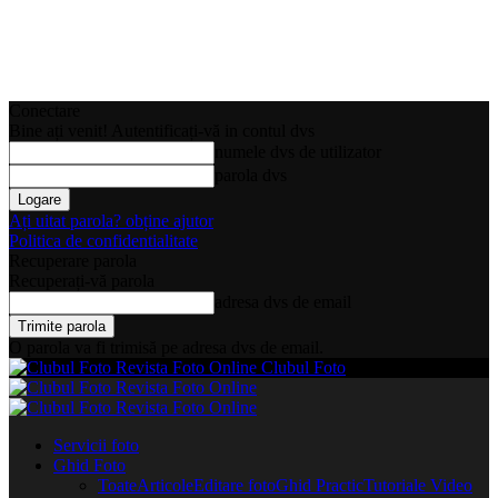
Conectare
Bine ați venit! Autentificați-vă in contul dvs
numele dvs de utilizator
parola dvs
Ați uitat parola? obține ajutor
Politica de confidentialitate
Recuperare parola
Recuperați-vă parola
adresa dvs de email
O parola va fi trimisă pe adresa dvs de email.
Clubul Foto
Servicii foto
Ghid Foto
Toate
Articole
Editare foto
Ghid Practic
Tutoriale Video