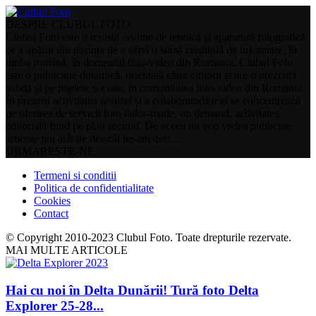
DESPRE CLUBUL FOTO
Clubul Foto este o revistă on-line de tehnică și aparatură fotografică
ce a apărut din dorința de a oferi o sursă credibilă de informare, în
limba română, în domeniul foto-video din Romania. Clubul Foto
este o publicație dinamică, orientată către cititorii și are o prezență
solidă și pe rețelele sociale, în comunitatea foto-video din Romania.
În prezent activitatea revistei și a colaboratorilor ei se concentrează
pe oferirea de servicii foto tailor-made, on demand, activitatea
editorială fiind pe plan secund. De aceea nu veți vedea publicate
articole noi atât de des cât ne-am dori…
URMARESTE-NE
Termeni si conditii
Politica de confidentialitate
Cookies
Contact
© Copyright 2010-2023 Clubul Foto. Toate drepturile rezervate.
MAI MULTE ARTICOLE
Hai cu noi în Delta Dunării! Tură foto Delta
Explorer 25-28...