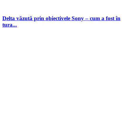
Delta văzută prin obiectivele Sony – cum a fost în
tura...