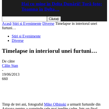
Hai cu mine în Delta Dunării! Tură foto:
Toamna în Delta…
Acasă
Stiri si Evenimente
Diverse
Timelapse in interiorul unei
furtuni…
Stiri si Evenimente
Diverse
Timelapse in interiorul unei furtuni…
De către
Călin Stan
-
19/06/2013
660
Timp de trei ani, fotograful
Mike Olbinski
a urmarit furtunile din
Arizona pentru a surprinde cele mai inedite cadre. Intr-un final,