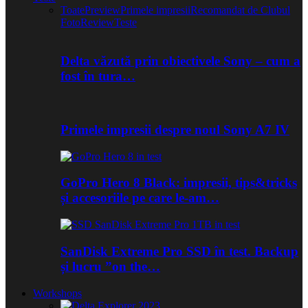
Toate
Preview
Primele impresii
Recomandat de Clubul
Foto
Review
Teste
Delta văzută prin obiectivele Sony – cum a
fost în tura…
Primele impresii despre noul Sony A7 IV
GoPro Hero 8 Black: impresii, tips&tricks
și accesoriile pe care le-am…
SanDisk Extreme Pro SSD în test. Backup
și lucru ”on the…
Workshops