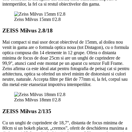
intemperiilor, la fel ca si restul obiectivelor din gama.
Zeiss Milvus 15mm f/2.8
ZEISS Milvus 2.8/18
Mai compact si mai usor decat obiectivul de 15mm, al doilea nou
venit in gama are o formula optica noua (tot Distagon), cu o formula
optica compusa din 14 elemente in 12 grupe. Ofera o distanta
minima de focus de doar 25cm si are un unghi de cuprindere de
99,9°, atunci cand este montat pe un aparat cu senzor Full Frame.
Zeiss afirma ca este ideal atat pentru fotografia de peisaj cat si pentru
arhitectura, optica sa oferind un nivel minim de distorsiuni si culori
neutre, naturale. Accepta filtre pe filet de 77mm si, la fel, corpul sau
din metal este etanseizat impotriva intemperiilor.
Zeiss Milvus 18mm f/2.8
ZEISS Milvus 2/135
Cu un unghi de cuprindere de 18,7°, distanta de focus minima de
80cm si un bokeh placut, „cremos”, oferit de deschiderea maxima a