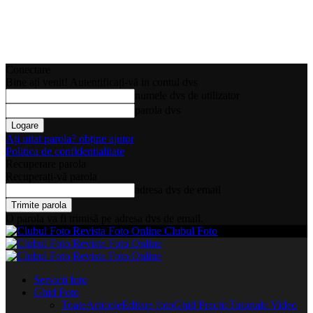
Conectare
Bine ați venit! Autentificați-vă in contul dvs
numele dvs de utilizator
parola dvs
Ați uitat parola? obține ajutor
Politica de confidentialitate
Recuperare parola
Recuperați-vă parola
adresa dvs de email
O parola va fi trimisă pe adresa dvs de email.
Clubul Foto
Servicii foto
Ghid Foto
Toate
Articole
Editare foto
Ghid Practic
Tutoriale Video