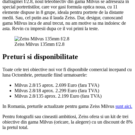
diafragmei f/2.8, noul teleobiectiv din gama Milvus se adreseaza in
special portretistilor, care vor gasi formula optica noua, cu 11
elemente dispuse in 8 grupe, ideala pentru portrete de la distante
medii. Sau, cel putin asa il lauda Zeiss. Dar, desigur, cunoscand
gama Milvus inca de anul trecut, nu am motive sa ma indoiesc de
asta. Revin cu impresii dupa ce il voi primi la teste.
Zeiss Milvus 135mm f/2.8
Preturi si disponibilitate
Toate cele trei obiective noi vor fi disponibile comercial incepand cu
luna Octombrie, pretuurile fiind urmatoarele:
Milvus 2.8/15 aprox. 2.699 Euro (fara TVA)
Milvus 2.8/18 aprox. 2.299 Euro (fara TVA)
Milvus 2.8/135 aprox. 2.199 Euro (fara TVA)
In Romania, preturile actualizate pentru gama Zeiss Milvus
sunt aici.
Pentru fotografii sau cineastii ambitiosi, Zeiss ofera si un kit de trei
obiective din gama Milvus (oricare, la alegere) cu un discount de 8%
la pretul total.