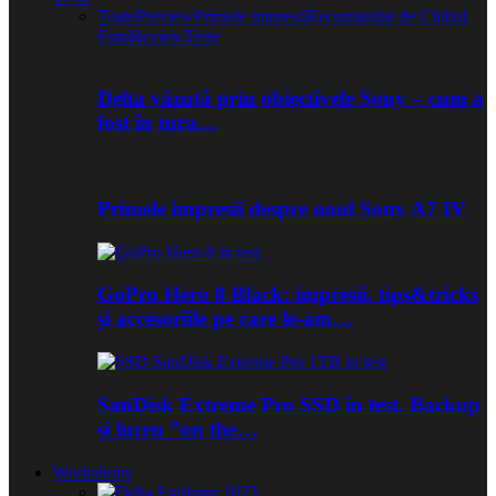
Toate
Preview
Primele impresii
Recomandat de Clubul
Foto
Review
Teste
Delta văzută prin obiectivele Sony – cum a
fost în tura…
Primele impresii despre noul Sony A7 IV
GoPro Hero 8 Black: impresii, tips&tricks
și accesoriile pe care le-am…
SanDisk Extreme Pro SSD în test. Backup
și lucru ”on the…
Workshops