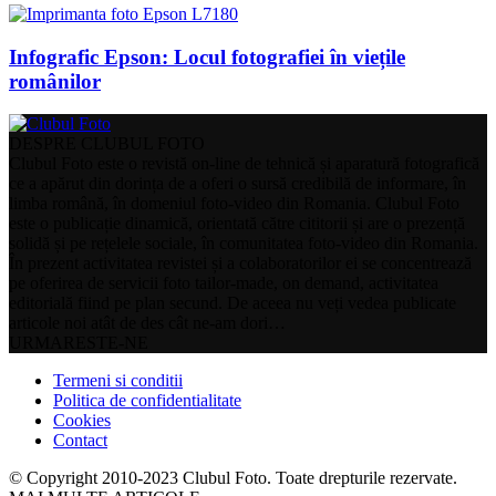
Infografic Epson: Locul fotografiei în viețile
românilor
DESPRE CLUBUL FOTO
Clubul Foto este o revistă on-line de tehnică și aparatură fotografică
ce a apărut din dorința de a oferi o sursă credibilă de informare, în
limba română, în domeniul foto-video din Romania. Clubul Foto
este o publicație dinamică, orientată către cititorii și are o prezență
solidă și pe rețelele sociale, în comunitatea foto-video din Romania.
În prezent activitatea revistei și a colaboratorilor ei se concentrează
pe oferirea de servicii foto tailor-made, on demand, activitatea
editorială fiind pe plan secund. De aceea nu veți vedea publicate
articole noi atât de des cât ne-am dori…
URMARESTE-NE
Termeni si conditii
Politica de confidentialitate
Cookies
Contact
© Copyright 2010-2023 Clubul Foto. Toate drepturile rezervate.