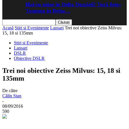
Hai cu mine în Delta Dunării! Tură foto:
Toamna în Delta…
Acasă
Stiri si Evenimente
Lansari
Trei noi obiective Zeiss Milvus:
15, 18 si 135mm
Stiri si Evenimente
Lansari
DSLR
Obiective DSLR
Trei noi obiective Zeiss Milvus: 15, 18 si
135mm
De către
Călin Stan
-
08/09/2016
590