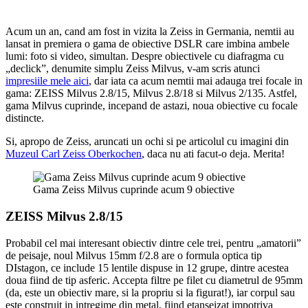
Acum un an, cand am fost in vizita la Zeiss in Germania, nemtii au
lansat in premiera o gama de obiective DSLR care imbina ambele
lumi: foto si video, simultan. Despre obiectivele cu diafragma cu
„declick”, denumite simplu Zeiss Milvus, v-am scris atunci
impresiile mele aici
, dar iata ca acum nemtii mai adauga trei focale in
gama: ZEISS Milvus 2.8/15, Milvus 2.8/18 si Milvus 2/135. Astfel,
gama Milvus cuprinde, incepand de astazi, noua obiective cu focale
distincte.
Si, apropo de Zeiss, aruncati un ochi si pe articolul cu imagini din
Muzeul Carl Zeiss Oberkochen
, daca nu ati facut-o deja. Merita!
Gama Zeiss Milvus cuprinde acum 9 obiective
ZEISS Milvus 2.8/15
Probabil cel mai interesant obiectiv dintre cele trei, pentru „amatorii”
de peisaje, noul Milvus 15mm f/2.8 are o formula optica tip
DIstagon, ce include 15 lentile dispuse in 12 grupe, dintre acestea
doua fiind de tip asferic. Accepta filtre pe filet cu diametrul de 95mm
(da, este un obiectiv mare, si la propriu si la figurat!), iar corpul sau
este construit in intregime din metal, fiind etanseizat impotriva