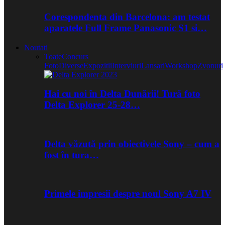
Corespondenta din Barcelona: am testat
aparatele Full Frame Panasonic S1 si…
Noutati
Toate
Concurs
Foto
Diverse
Expozitii
Interviuri
Lansari
Workshop
Zvonuri
Hai cu noi în Delta Dunării! Tură foto
Delta Explorer 25-28…
Delta văzută prin obiectivele Sony – cum a
fost în tura…
Primele impresii despre noul Sony A7 IV