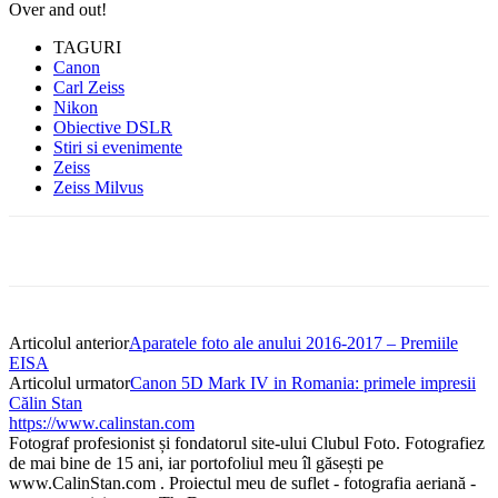
Over and out!
TAGURI
Canon
Carl Zeiss
Nikon
Obiective DSLR
Stiri si evenimente
Zeiss
Zeiss Milvus
Articolul anterior
Aparatele foto ale anului 2016-2017 – Premiile
EISA
Articolul urmator
Canon 5D Mark IV in Romania: primele impresii
Călin Stan
https://www.calinstan.com
Fotograf profesionist și fondatorul site-ului Clubul Foto. Fotografiez
de mai bine de 15 ani, iar portofoliul meu îl găsești pe
www.CalinStan.com . Proiectul meu de suflet - fotografia aeriană -