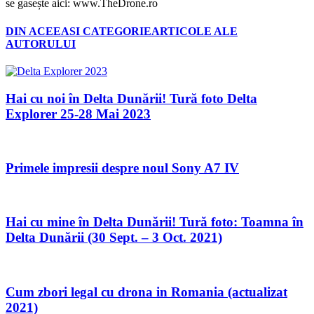
se gasește aici: www.TheDrone.ro
DIN ACEEASI CATEGORIE
ARTICOLE ALE
AUTORULUI
Hai cu noi în Delta Dunării! Tură foto Delta
Explorer 25-28 Mai 2023
Primele impresii despre noul Sony A7 IV
Hai cu mine în Delta Dunării! Tură foto: Toamna în
Delta Dunării (30 Sept. – 3 Oct. 2021)
Cum zbori legal cu drona in Romania (actualizat
2021)