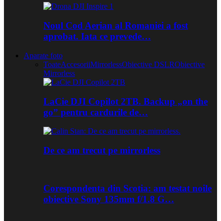
Noul Cod Aerian al Romaniei a fost
aprobat. Iata ce prevede…
Aparate foto
Toate
Accesorii
Mirrorless
Obiective DSLR
Obiective
Mirrorless
LaCie DJI Copilot 2TB. Backup „on the
go” pentru cardurile de…
De ce am trecut pe mirrorless
Corespondenta din Scotia: am testat noile
obiective Sony 135mm f/1.8 G…