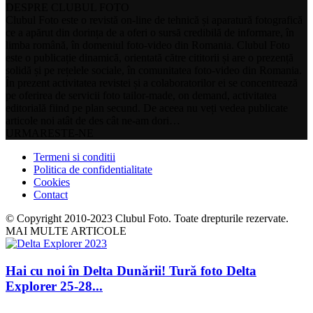
DESPRE CLUBUL FOTO
Clubul Foto este o revistă on-line de tehnică și aparatură fotografică
ce a apărut din dorința de a oferi o sursă credibilă de informare, în
limba română, în domeniul foto-video din Romania. Clubul Foto
este o publicație dinamică, orientată către cititorii și are o prezență
solidă și pe rețelele sociale, în comunitatea foto-video din Romania.
În prezent activitatea revistei și a colaboratorilor ei se concentrează
pe oferirea de servicii foto tailor-made, on demand, activitatea
editorială fiind pe plan secund. De aceea nu veți vedea publicate
articole noi atât de des cât ne-am dori…
URMARESTE-NE
Termeni si conditii
Politica de confidentialitate
Cookies
Contact
© Copyright 2010-2023 Clubul Foto. Toate drepturile rezervate.
MAI MULTE ARTICOLE
Hai cu noi în Delta Dunării! Tură foto Delta
Explorer 25-28...