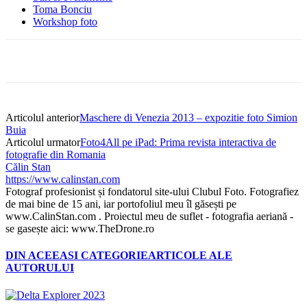
Toma Bonciu
Workshop foto
Articolul anterior
Maschere di Venezia 2013 – expozitie foto Simion
Buia
Articolul urmator
Foto4All pe iPad: Prima revista interactiva de
fotografie din Romania
Călin Stan
https://www.calinstan.com
Fotograf profesionist și fondatorul site-ului Clubul Foto. Fotografiez
de mai bine de 15 ani, iar portofoliul meu îl găsești pe
www.CalinStan.com . Proiectul meu de suflet - fotografia aeriană -
se gasește aici: www.TheDrone.ro
DIN ACEEASI CATEGORIE
ARTICOLE ALE
AUTORULUI