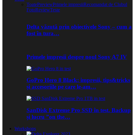
Toate
Preview
Primele impresii
Recomandat de Clubul
Foto
Review
Teste
Delta văzută prin obiectivele Sony – cum a
fost în tura…
Primele impresii despre noul Sony A7 IV
GoPro Hero 8 Black: impresii, tips&tricks
și accesoriile pe care le-am…
SanDisk Extreme Pro SSD în test. Backup
și lucru ”on the…
Workshops