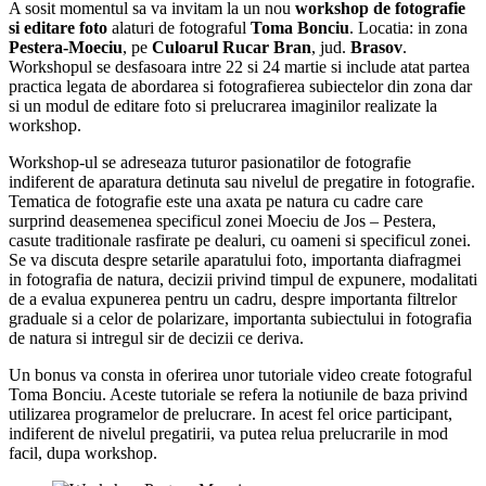
A sosit momentul sa va invitam la un nou
workshop de fotografie
si editare foto
alaturi de fotograful
Toma Bonciu
. Locatia: in zona
Pestera-Moeciu
, pe
Culoarul Rucar Bran
, jud.
Brasov
.
Workshopul se desfasoara intre 22 si 24 martie si include atat partea
practica legata de abordarea si fotografierea subiectelor din zona dar
si un modul de editare foto si prelucrarea imaginilor realizate la
workshop.
Workshop-ul se adreseaza tuturor pasionatilor de fotografie
indiferent de aparatura detinuta sau nivelul de pregatire in fotografie.
Tematica de fotografie este una axata pe natura cu cadre care
surprind deasemenea specificul zonei Moeciu de Jos – Pestera,
casute traditionale rasfirate pe dealuri, cu oameni si specificul zonei.
Se va discuta despre setarile aparatului foto, importanta diafragmei
in fotografia de natura, decizii privind timpul de expunere, modalitati
de a evalua expunerea pentru un cadru, despre importanta filtrelor
graduale si a celor de polarizare, importanta subiectului in fotografia
de natura si intregul sir de decizii ce deriva.
Un bonus va consta in oferirea unor tutoriale video create fotograful
Toma Bonciu. Aceste tutoriale se refera la notiunile de baza privind
utilizarea programelor de prelucrare. In acest fel orice participant,
indiferent de nivelul pregatirii, va putea relua prelucrarile in mod
facil, dupa workshop.