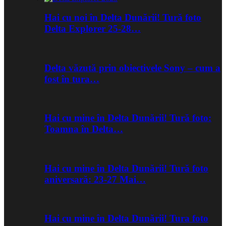
Hai cu noi în Delta Dunării! Tură foto
Delta Explorer 25-28…
Delta văzută prin obiectivele Sony – cum a
fost în tura…
Hai cu mine în Delta Dunării! Tură foto:
Toamna în Delta…
Hai cu mine în Delta Dunării! Tură foto
aniversară: 23-27 Mai…
Hai cu mine în Delta Dunării! Tura foto