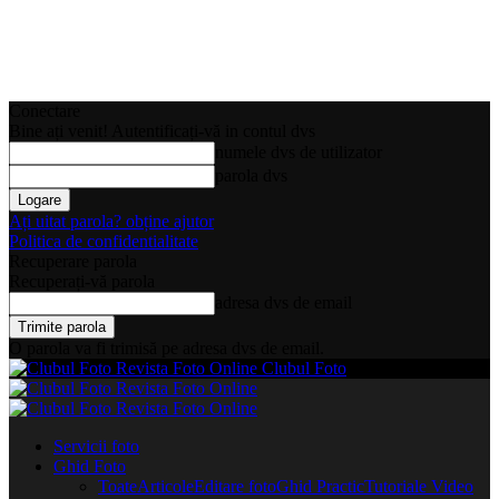
Conectare
Bine ați venit! Autentificați-vă in contul dvs
numele dvs de utilizator
parola dvs
Ați uitat parola? obține ajutor
Politica de confidentialitate
Recuperare parola
Recuperați-vă parola
adresa dvs de email
O parola va fi trimisă pe adresa dvs de email.
Clubul Foto
Servicii foto
Ghid Foto
Toate
Articole
Editare foto
Ghid Practic
Tutoriale Video