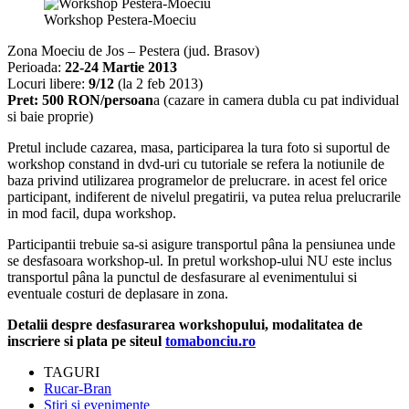
Workshop Pestera-Moeciu
Zona Moeciu de Jos – Pestera (jud. Brasov)
Perioada:
22-24 Martie 2013
Locuri libere:
9/12
(la 2 feb 2013)
Pret: 500 RON/persoan
a (cazare in camera dubla cu pat individual
si baie proprie)
Pretul include cazarea, masa, participarea la tura foto si suportul de
workshop constand in dvd-uri cu tutoriale se refera la notiunile de
baza privind utilizarea programelor de prelucrare. in acest fel orice
participant, indiferent de nivelul pregatirii, va putea relua prelucrarile
in mod facil, dupa workshop.
Participantii trebuie sa-si asigure transportul pâna la pensiunea unde
se desfasoara workshop-ul. In pretul workshop-ului NU este inclus
transportul pâna la punctul de desfasurare al evenimentului si
eventuale costuri de deplasare in zona.
Detalii despre desfasurarea workshopului, modalitatea de
inscriere si plata pe siteul
tomabonciu.ro
TAGURI
Rucar-Bran
Stiri si evenimente