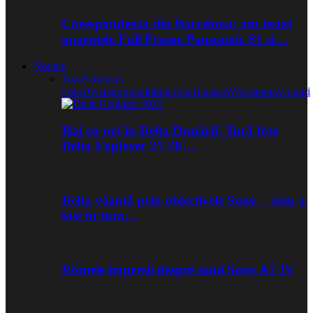
Corespondenta din Barcelona: am testat
aparatele Full Frame Panasonic S1 si…
Noutati
Toate
Concurs
Foto
Diverse
Expozitii
Interviuri
Lansari
Workshop
Zvonuri
Hai cu noi în Delta Dunării! Tură foto
Delta Explorer 25-28…
Delta văzută prin obiectivele Sony – cum a
fost în tura…
Primele impresii despre noul Sony A7 IV