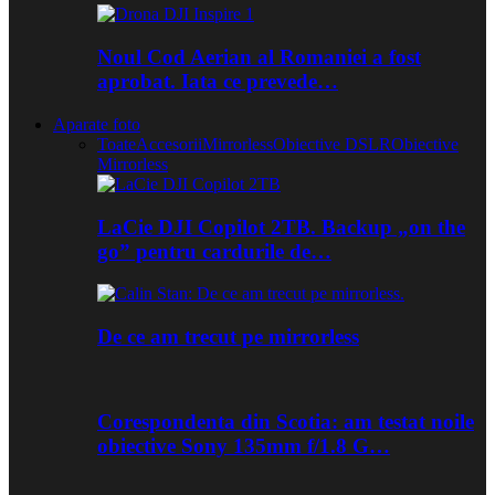
Noul Cod Aerian al Romaniei a fost
aprobat. Iata ce prevede…
Aparate foto
Toate
Accesorii
Mirrorless
Obiective DSLR
Obiective
Mirrorless
LaCie DJI Copilot 2TB. Backup „on the
go” pentru cardurile de…
De ce am trecut pe mirrorless
Corespondenta din Scotia: am testat noile
obiective Sony 135mm f/1.8 G…