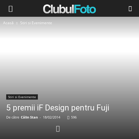
Acasă
Stiri si Evenimente
Stiri si Evenimente
5 premii iF Design pentru Fuji
De către
Călin Stan
-
18/02/2014
596