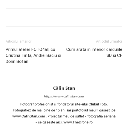
Articolul anterior
Articolul urmator
Primul atelier FOTO4all, cu
Cum arata in interior cardurile
Cristina Tinta, Andrei Baciu si
SD si CF
Dorin Bofan
Călin Stan
https://www.calinstan.com
Fotograf profesionist și fondatorul site-ului Clubul Foto.
Fotografiez de mai bine de 15 ani, iar portofoliul meu îl găsești pe
www.CalinStan.com . Proiectul meu de suflet - fotografia aeriană
- se gasește aici: www.TheDrone.ro