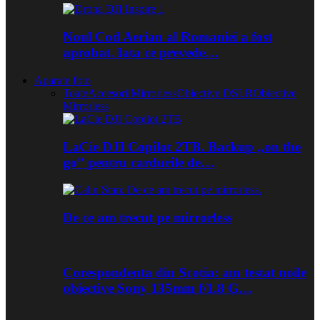
Noul Cod Aerian al Romaniei a fost
aprobat. Iata ce prevede…
Aparate foto
Toate
Accesorii
Mirrorless
Obiective DSLR
Obiective
Mirrorless
LaCie DJI Copilot 2TB. Backup „on the
go” pentru cardurile de…
De ce am trecut pe mirrorless
Corespondenta din Scotia: am testat noile
obiective Sony 135mm f/1.8 G…