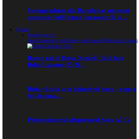
Corespondenta din Barcelona: am testat
aparatele Full Frame Panasonic S1 si…
Noutati
Toate
Concurs
Foto
Diverse
Expozitii
Interviuri
Lansari
Workshop
Zvonuri
Hai cu noi în Delta Dunării! Tură foto
Delta Explorer 25-28…
Delta văzută prin obiectivele Sony – cum a
fost în tura…
Primele impresii despre noul Sony A7 IV