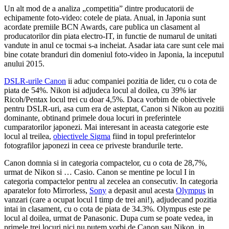
Un alt mod de a analiza „competitia” dintre producatorii de
echipamente foto-video: cotele de piata. Anual, in Japonia sunt
acordate premiile BCN Awards, care publica un clasament al
producatorilor din piata electro-IT, in functie de numarul de unitati
vandute in anul ce tocmai s-a incheiat. Asadar iata care sunt cele mai
bine cotate branduri din domeniul foto-video in Japonia, la inceputul
anului 2015.
DSLR-urile Canon
ii aduc companiei pozitia de lider, cu o cota de
piata de 54%. Nikon isi adjudeca locul al doilea, cu 39% iar
Ricoh/Pentax locul trei cu doar 4,5%. Daca vorbim de obiectivele
pentru DSLR-uri, asa cum era de asteptat, Canon si Nikon au pozitii
dominante, obtinand primele doua locuri in preferintele
cumparatorilor japonezi. Mai interesant in aceasta categorie este
locul al treilea,
obiectivele Sigma
fiind in topul preferintelor
fotografilor japonezi in ceea ce priveste brandurile terte.
Canon domnia si in categoria compactelor, cu o cota de 28,7%,
urmat de Nikon si … Casio. Canon se mentine pe locul I in
categoria compactelor pentru al zecelea an consecutiv. In categoria
aparatelor foto Mirrorless,
Sony
a depasit anul acesta
Olympus
in
vanzari (care a ocupat locul I timp de trei ani!), adjudecand pozitia
intai in clasament, cu o cota de piata de 34.3%. Olympus este pe
locul al doilea, urmat de Panasonic. Dupa cum se poate vedea, in
primele trei locuri nici nu putem vorbi de Canon sau Nikon, in