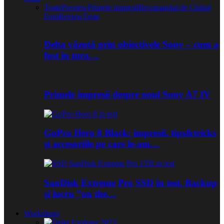
Toate
Preview
Primele impresii
Recomandat de Clubul
Foto
Review
Teste
Delta văzută prin obiectivele Sony – cum a
fost în tura…
Primele impresii despre noul Sony A7 IV
GoPro Hero 8 Black: impresii, tips&tricks
și accesoriile pe care le-am…
SanDisk Extreme Pro SSD în test. Backup
și lucru ”on the…
Workshops