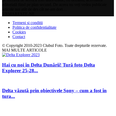
editorială fiind pe plan secund. De aceea nu veți vedea publicate
articole noi atât de des cât ne-am dori…
URMARESTE-NE
Termeni si conditii
Politica de confidentialitate
Cookies
Contact
© Copyright 2010-2023 Clubul Foto. Toate drepturile rezervate.
MAI MULTE ARTICOLE
Hai cu noi în Delta Dunării! Tură foto Delta
Explorer 25-28...
Delta văzută prin obiectivele Sony – cum a fost în
tura...