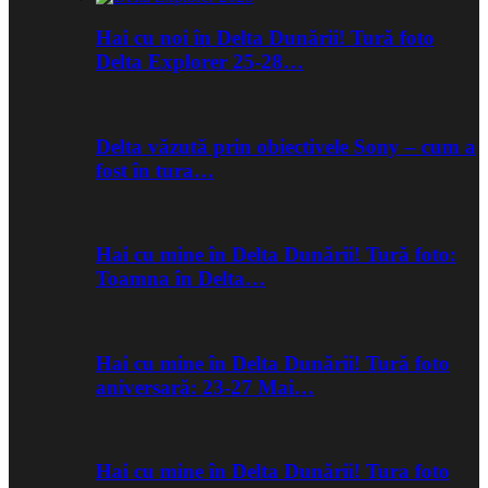
Hai cu noi în Delta Dunării! Tură foto
Delta Explorer 25-28…
Delta văzută prin obiectivele Sony – cum a
fost în tura…
Hai cu mine în Delta Dunării! Tură foto:
Toamna în Delta…
Hai cu mine în Delta Dunării! Tură foto
aniversară: 23-27 Mai…
Hai cu mine în Delta Dunării! Tura foto