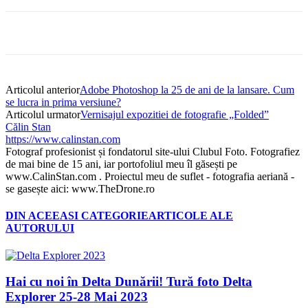
Articolul anterior
Adobe Photoshop la 25 de ani de la lansare. Cum
se lucra in prima versiune?
Articolul urmator
Vernisajul expozitiei de fotografie „Folded”
Călin Stan
https://www.calinstan.com
Fotograf profesionist și fondatorul site-ului Clubul Foto. Fotografiez
de mai bine de 15 ani, iar portofoliul meu îl găsești pe
www.CalinStan.com . Proiectul meu de suflet - fotografia aeriană -
se gasește aici: www.TheDrone.ro
DIN ACEEASI CATEGORIE
ARTICOLE ALE
AUTORULUI
Hai cu noi în Delta Dunării! Tură foto Delta
Explorer 25-28 Mai 2023