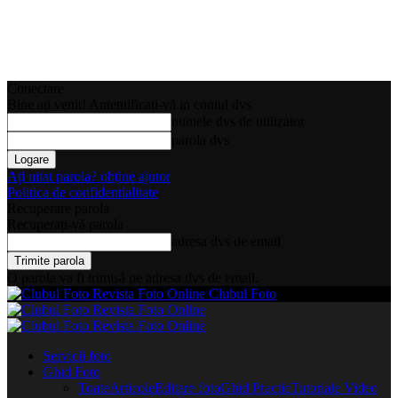
Conectare
Bine ați venit! Autentificați-vă in contul dvs
numele dvs de utilizator
parola dvs
Ați uitat parola? obține ajutor
Politica de confidentialitate
Recuperare parola
Recuperați-vă parola
adresa dvs de email
O parola va fi trimisă pe adresa dvs de email.
Clubul Foto
Servicii foto
Ghid Foto
Toate
Articole
Editare foto
Ghid Practic
Tutoriale Video