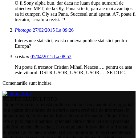
O fi Sony alpha bun, dar daca ne luam dupa numarul de
obiective MFT, de la Oly, Pana si terti, parca e mai avantajos
sa iti cumperi Oly sau Pana. Succesul unui aparat, A7, poate fi
trecator, "coafura rezista"!
Photogo
27/02/2015 La 09:26
Interesante statistici, exista undeva publice statistici pentru
Europa?
cristian
05/04/2015 La 08:52
Nu poate fi trecator Cristian Mihail Neacsu…..pentru ca asta
este viitorul. DSLR USOR, USOR, USOR…..SE DUC.
Comentariile sunt închise.
DESPRE CLUBUL FOTO
Clubul Foto este o revistă on-line de tehnică și aparatură fotografică
ce a apărut din dorința de a oferi o sursă credibilă de informare, în
limba română, în domeniul foto-video din Romania. Clubul Foto
este o publicație dinamică, orientată către cititorii și are o prezență
solidă și pe rețelele sociale, în comunitatea foto-video din Romania.
În prezent activitatea revistei și a colaboratorilor ei se concentrează
pe oferirea de servicii foto tailor-made, on demand, activitatea