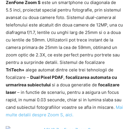
ZenFone Zoom S
este un smartphone cu diagonala de
5.5 inci, proiectat special pentru fotografie, prin sistemul
avansat cu doua camere foto. Sistemul
dual-camera
al
telefonului este alcatuit din doua camere de 12MP, una cu
diafragma f/1.7, lentile cu unghi larg de 25mm si o a doua
cu lentile de 59mm. Utilizatorii pot trece instant de la
camera primara de 25mm la cea de 59mm, obtinand un
zoom optic de 2.3X, ce este perfect pentru portrete sau
pentru a surprinde detalii. Sistemul de focalizare
TriTech+
alege automat dintre cele trei tehnologii de
focalizare –
Dual Pixel PDAF
,
focalizarea automata cu
urmarirea subiectului
si a doua generatie de
focalizare
laser
– in functie de scenariu, pentru a asigura un focus
rapid, in numai 0.03 secunde, chiar si in lumina slaba sau
cand subiectul fotografiilor voastre se afla in miscare.
Mai
multe detalii despre Zoom S, aici.