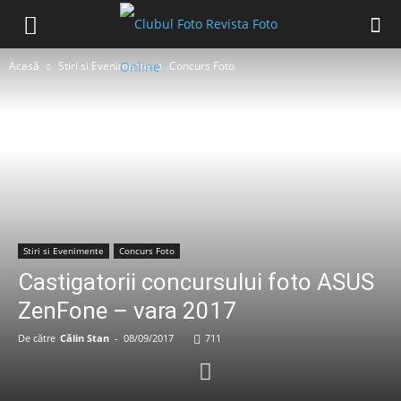
Acasă
Stiri si Evenimente
Concurs Foto
Stiri si Evenimente
Concurs Foto
Castigatorii concursului foto ASUS
ZenFone – vara 2017
De către
Călin Stan
-
08/09/2017
711