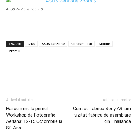
ASUS ZenFone Zoom S
TAGURI
Asus
ASUS ZenFone
Concurs foto
Mobile
Premii
Articolul anterior
Articolul urmator
Hai cu mine la primul
Cum se fabrica Sony A9: am
Workshop de Fotografie
vizitat fabrica de asamblare
Aeriana: 12-15 Octombrie la
din Thailanda
Sf. Ana