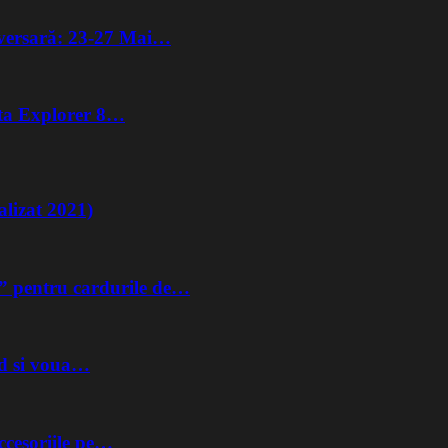
iversară: 23-27 Mai…
lta Explorer 8…
lizat 2021)
” pentru cardurile de…
nd si voua…
ccesoriile pe…