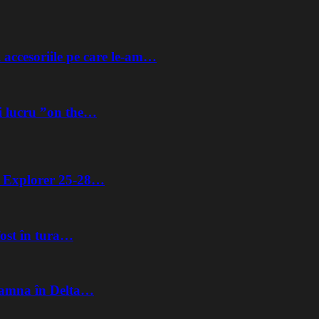
 accesoriile pe care le-am…
i lucru ”on the…
ta Explorer 25-28…
fost în tura…
Toamna în Delta…