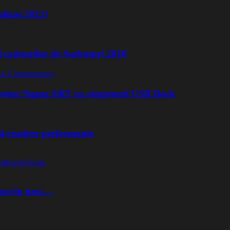
lizat 2021)
l cadourilor de Sarbatori 2018
ivelor Sigma ART cu adaptorul USB Dock
rd-readere performante
o
Review
Teste
fost în tura…