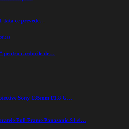
t. Iata ce prevede…
orless
” pentru cardurile de…
 obiective Sony 135mm f/1.8 G…
aratele Full Frame Panasonic S1 si…