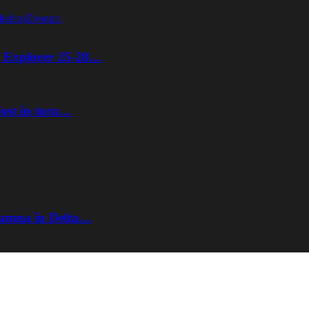
kshop
Zvonuri
ta Explorer 25-28…
fost în tura…
Toamna în Delta…