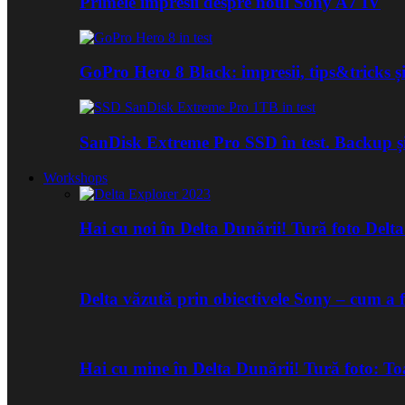
Primele impresii despre noul Sony A7 IV
GoPro Hero 8 Black: impresii, tips&tricks și
SanDisk Extreme Pro SSD în test. Backup ș
Workshops
Hai cu noi în Delta Dunării! Tură foto Del
Delta văzută prin obiectivele Sony – cum a 
Hai cu mine în Delta Dunării! Tură foto: 