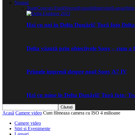
Noutati
Toate
Concurs Foto
Diverse
Expozitii
Interviuri
Lansari
Wor
Hai cu noi în Delta Dunării! Tură foto Del
Delta văzută prin obiectivele Sony – cum a 
Primele impresii despre noul Sony A7 IV
Hai cu mine în Delta Dunării! Tură foto: 
Acasă
Camere video
Cum filmeaza camera cu ISO 4 milioane
Camere video
Stiri si Evenimente
Lansari