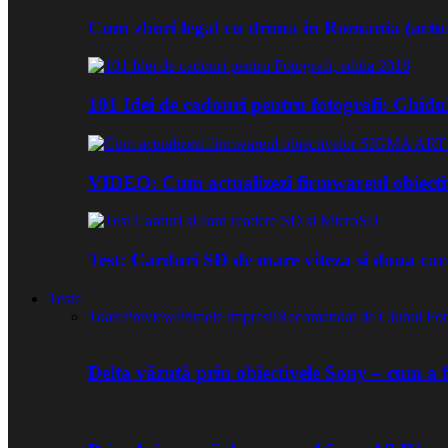
Cum zbori legal cu drona in Romania (actua
101 Idei de cadouri pentru fotografi: Ghidu
VIDEO: Cum actualizezi firmwareul obiect
Test: Carduri SD de mare viteza si doua ca
Teste
Toate
Preview
Primele impresii
Recomandat de Clubul Fot
Delta văzută prin obiectivele Sony – cum a 