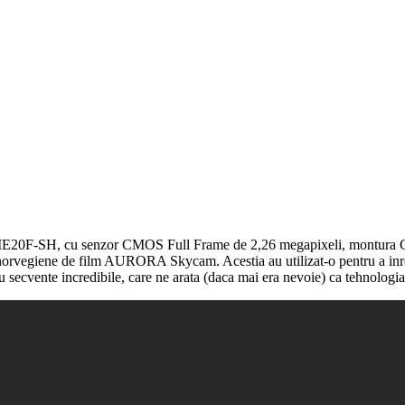
E20F-SH, cu senzor CMOS Full Frame de 2,26 megapixeli, montura Can
i norvegiene de film AURORA Skycam. Acestia au utilizat-o pentru a inre
u secvente incredibile, care ne arata (daca mai era nevoie) ca tehnologi