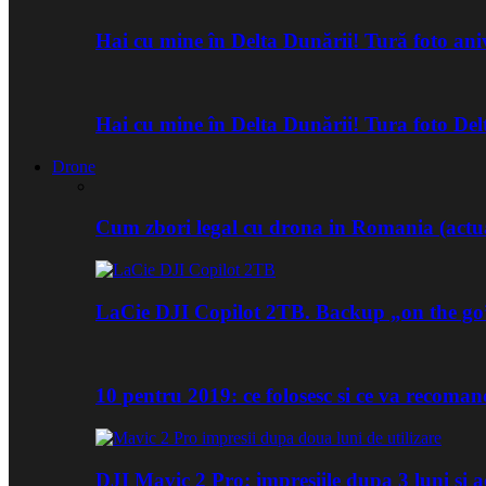
Hai cu mine în Delta Dunării! Tură foto an
Hai cu mine în Delta Dunării! Tura foto De
Drone
Cum zbori legal cu drona in Romania (actua
LaCie DJI Copilot 2TB. Backup „on the go
10 pentru 2019: ce folosesc si ce va recoma
DJI Mavic 2 Pro: impresiile dupa 3 luni si a