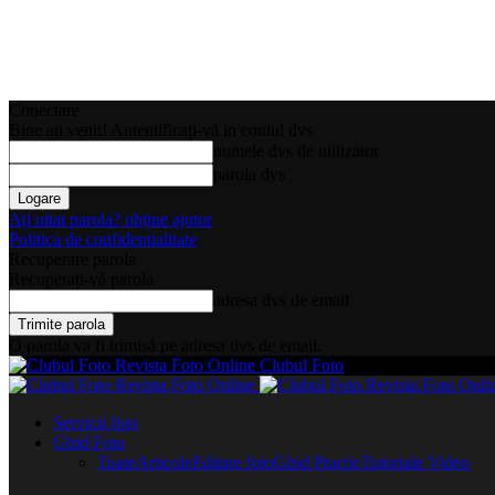
Conectare
Bine ați venit! Autentificați-vă in contul dvs
numele dvs de utilizator
parola dvs
Ați uitat parola? obține ajutor
Politica de confidentialitate
Recuperare parola
Recuperați-vă parola
adresa dvs de email
O parola va fi trimisă pe adresa dvs de email.
Clubul Foto
Servicii foto
Ghid Foto
Toate
Articole
Editare foto
Ghid Practic
Tutoriale Video