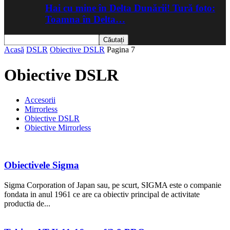
Hai cu mine în Delta Dunării! Tură foto:
Toamna în Delta…
Acasă
DSLR
Obiective DSLR
Pagina 7
Obiective DSLR
Accesorii
Mirrorless
Obiective DSLR
Obiective Mirrorless
Obiectivele Sigma
Sigma Corporation of Japan sau, pe scurt, SIGMA este o companie
fondata in anul 1961 ce are ca obiectiv principal de activitate
productia de...