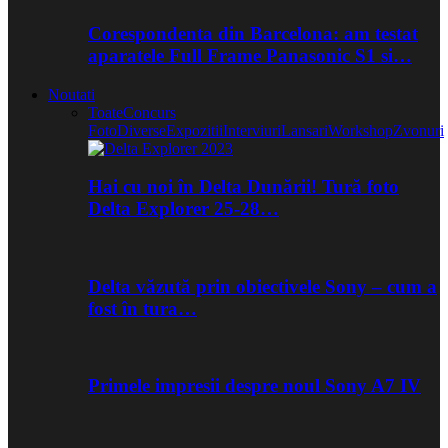
Corespondenta din Barcelona: am testat
aparatele Full Frame Panasonic S1 si…
Noutati
Toate
Concurs
Foto
Diverse
Expozitii
Interviuri
Lansari
Workshop
Zvonuri
Hai cu noi în Delta Dunării! Tură foto
Delta Explorer 25-28…
Delta văzută prin obiectivele Sony – cum a
fost în tura…
Primele impresii despre noul Sony A7 IV