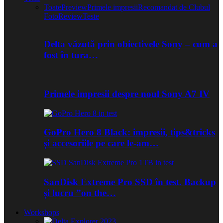
Toate
Preview
Primele impresii
Recomandat de Clubul
Foto
Review
Teste
Delta văzută prin obiectivele Sony – cum a
fost în tura…
Primele impresii despre noul Sony A7 IV
GoPro Hero 8 Black: impresii, tips&tricks
și accesoriile pe care le-am…
SanDisk Extreme Pro SSD în test. Backup
și lucru ”on the…
Workshops