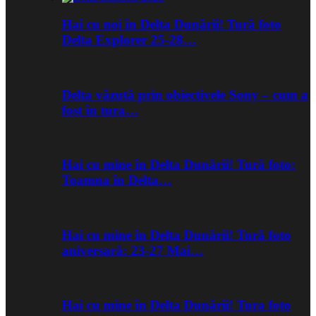
Hai cu noi în Delta Dunării! Tură foto
Delta Explorer 25-28…
Delta văzută prin obiectivele Sony – cum a
fost în tura…
Hai cu mine în Delta Dunării! Tură foto:
Toamna în Delta…
Hai cu mine în Delta Dunării! Tură foto
aniversară: 23-27 Mai…
Hai cu mine în Delta Dunării! Tura foto