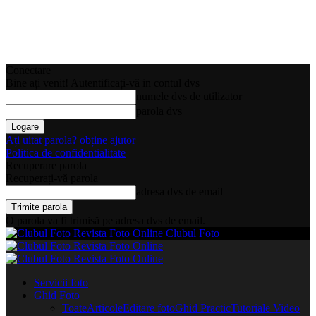
Conectare
Bine ați venit! Autentificați-vă in contul dvs
numele dvs de utilizator
parola dvs
Ați uitat parola? obține ajutor
Politica de confidentialitate
Recuperare parola
Recuperați-vă parola
adresa dvs de email
O parola va fi trimisă pe adresa dvs de email.
Clubul Foto
Servicii foto
Ghid Foto
Toate
Articole
Editare foto
Ghid Practic
Tutoriale Video