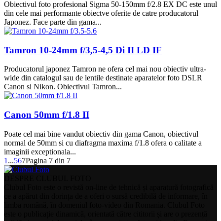
Obiectivul foto profesional Sigma 50-150mm f/2.8 EX DC este unul
din cele mai performante obiectve oferite de catre producatorul
Japonez. Face parte din gama...
Tamron 10-24mm f/3,5-4,5 Di II LD IF
Producatorul japonez Tamron ne ofera cel mai nou obiectiv ultra-
wide din catalogul sau de lentile destinate aparatelor foto DSLR
Canon si Nikon. Obiectivul Tamron...
Canon 50mm f/1.8 II
Poate cel mai bine vandut obiectiv din gama Canon, obiectivul
normal de 50mm si cu diafragma maxima f/1.8 ofera o calitate a
imaginii exceptionala...
1
...
5
6
7
Pagina 7 din 7
DESPRE CLUBUL FOTO
Clubul Foto este o revistă on-line de tehnică și aparatură fotografică
ce a apărut din dorința de a oferi o sursă credibilă de informare, în
limba română, în domeniul foto-video din Romania. Clubul Foto
este o publicație dinamică, orientată către cititorii și are o prezență