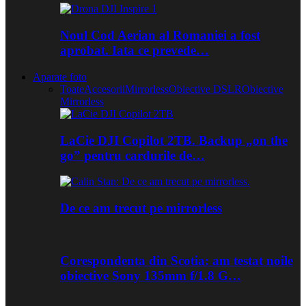
Noul Cod Aerian al Romaniei a fost
aprobat. Iata ce prevede…
Aparate foto
Toate
Accesorii
Mirrorless
Obiective DSLR
Obiective
Mirrorless
LaCie DJI Copilot 2TB. Backup „on the
go” pentru cardurile de…
De ce am trecut pe mirrorless
Corespondenta din Scotia: am testat noile
obiective Sony 135mm f/1.8 G…