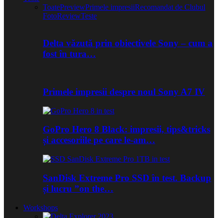
Toate
Preview
Primele impresii
Recomandat de Clubul
Foto
Review
Teste
Delta văzută prin obiectivele Sony – cum a
fost în tura…
Primele impresii despre noul Sony A7 IV
GoPro Hero 8 Black: impresii, tips&tricks
și accesoriile pe care le-am…
SanDisk Extreme Pro SSD în test. Backup
și lucru ”on the…
Workshops