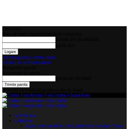
Conectare
Bine ați venit! Autentificați-vă in contul dvs
numele dvs de utilizator
parola dvs
Ați uitat parola? obține ajutor
Politica de confidentialitate
Recuperare parola
Recuperați-vă parola
adresa dvs de email
O parola va fi trimisă pe adresa dvs de email.
Clubul Foto
Servicii foto
Ghid Foto
Toate
Articole
Editare foto
Ghid Practic
Tutoriale Video