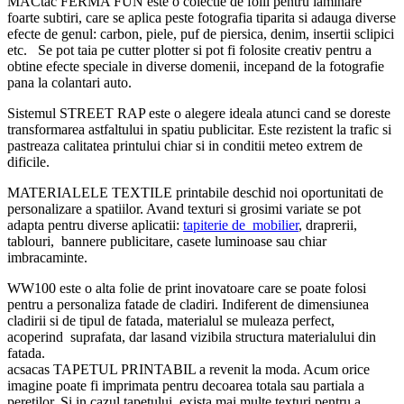
MACtac FERMA FUN este o colectie de folii pentru laminare
foarte subtiri, care se aplica peste fotografia tiparita si adauga diverse
efecte de genul: carbon, piele, puf de piersica, denim, insertii sclipici
etc. Se pot taia pe cutter plotter si pot fi folosite creativ pentru a
obtine efecte speciale in diverse domenii, incepand de la fotografie
pana la colantari auto.
Sistemul STREET RAP este o alegere ideala atunci cand se doreste
transformarea astfaltului in spatiu publicitar. Este rezistent la trafic si
pastreaza calitatea printului chiar si in conditii meteo extrem de
dificile.
MATERIALELE TEXTILE printabile deschid noi oportunitati de
personalizare a spatiilor. Avand texturi si grosimi variate se pot
adapta pentru diverse aplicatii:
tapiterie de mobilier
, draprerii,
tablouri, bannere publicitare, casete luminoase sau chiar
imbracaminte.
WW100 este o alta folie de print inovatoare care se poate folosi
pentru a personaliza fatade de cladiri. Indiferent de dimensiunea
cladirii si de tipul de fatada, materialul se muleaza perfect,
acoperind suprafata, dar lasand vizibila structura materialului din
fatada.
acsacas TAPETUL PRINTABIL a revenit la moda. Acum orice
imagine poate fi imprimata pentru decoarea totala sau partiala a
peretilor. Si in cazul tapetului, exista mai multe texturi pentru a