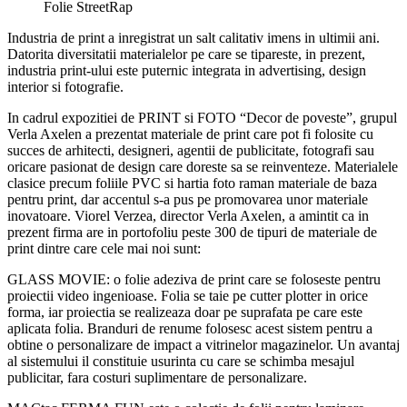
Folie StreetRap
Industria de print a inregistrat un salt calitativ imens in ultimii ani.
Datorita diversitatii materialelor pe care se tipareste, in prezent,
industria print-ului este puternic integrata in advertising, design
interior si fotografie.
In cadrul expozitiei de PRINT si FOTO “Decor de poveste”, grupul
Verla Axelen a prezentat materiale de print care pot fi folosite cu
succes de arhitecti, designeri, agentii de publicitate, fotografi sau
oricare pasionat de design care doreste sa se reinventeze. Materialele
clasice precum foliile PVC si hartia foto raman materiale de baza
pentru print, dar accentul s-a pus pe promovarea unor materiale
inovatoare. Viorel Verzea, director Verla Axelen, a amintit ca in
prezent firma are in portofoliu peste 300 de tipuri de materiale de
print dintre care cele mai noi sunt:
GLASS MOVIE: o folie adeziva de print care se foloseste pentru
proiectii video ingenioase. Folia se taie pe cutter plotter in orice
forma, iar proiectia se realizeaza doar pe suprafata pe care este
aplicata folia. Branduri de renume folosesc acest sistem pentru a
obtine o personalizare de impact a vitrinelor magazinelor. Un avantaj
al sistemului il constituie usurinta cu care se schimba mesajul
publicitar, fara costuri suplimentare de personalizare.