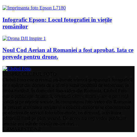
Infografic Epson: Locul fotografiei în viețile
românilor
Noul Cod Aerian al Romaniei a fost aprobat. Iata ce
prevede pentru drone.
DESPRE CLUBUL FOTO
Clubul Foto este o revistă on-line de tehnică și aparatură fotografică
ce a apărut din dorința de a oferi o sursă credibilă de informare, în
limba română, în domeniul foto-video din Romania. Clubul Foto
este o publicație dinamică, orientată către cititorii și are o prezență
solidă și pe rețelele sociale, în comunitatea foto-video din Romania.
În prezent activitatea revistei și a colaboratorilor ei se concentrează
pe oferirea de servicii foto tailor-made, on demand, activitatea
editorială fiind pe plan secund. De aceea nu veți vedea publicate
articole noi atât de des cât ne-am dori…
URMARESTE-NE