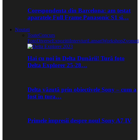
Corespondenta din Barcelona: am testat
aparatele Full Frame Panasonic S1 si…
Noutati
Toate
Concurs
Foto
Diverse
Expozitii
Interviuri
Lansari
Workshop
Zvonuri
Hai cu noi în Delta Dunării! Tură foto
Delta Explorer 25-28…
Delta văzută prin obiectivele Sony – cum a
fost în tura…
Primele impresii despre noul Sony A7 IV