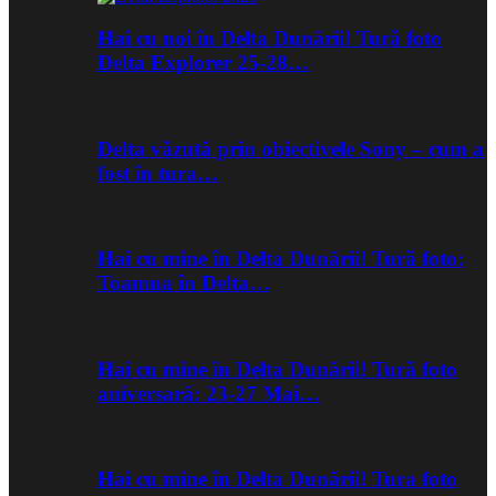
Hai cu noi în Delta Dunării! Tură foto
Delta Explorer 25-28…
Delta văzută prin obiectivele Sony – cum a
fost în tura…
Hai cu mine în Delta Dunării! Tură foto:
Toamna în Delta…
Hai cu mine în Delta Dunării! Tură foto
aniversară: 23-27 Mai…
Hai cu mine în Delta Dunării! Tura foto