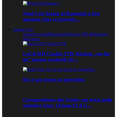
Noul Cod Aerian al Romaniei a fost
aprobat. Iata ce prevede…
Aparate foto
Toate
Accesorii
Mirrorless
Obiective DSLR
Obiective
Mirrorless
LaCie DJI Copilot 2TB. Backup „on the
go” pentru cardurile de…
De ce am trecut pe mirrorless
Corespondenta din Scotia: am testat noile
obiective Sony 135mm f/1.8 G…