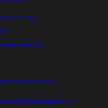
t. Iata ce prevede…
orless
” pentru cardurile de…
 obiective Sony 135mm f/1.8 G…
aratele Full Frame Panasonic S1 si…