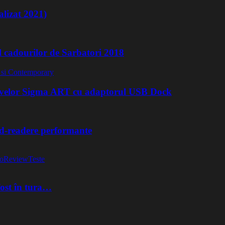
lizat 2021)
l cadourilor de Sarbatori 2018
ivelor Sigma ART cu adaptorul USB Dock
rd-readere performante
o
Review
Teste
fost în tura…