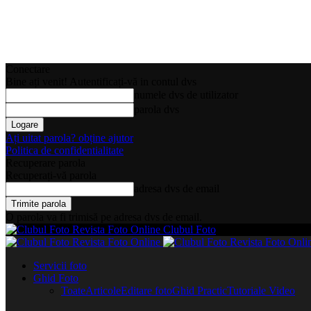
Conectare
Bine ați venit! Autentificați-vă in contul dvs
numele dvs de utilizator
parola dvs
Ați uitat parola? obține ajutor
Politica de confidentialitate
Recuperare parola
Recuperați-vă parola
adresa dvs de email
O parola va fi trimisă pe adresa dvs de email.
Clubul Foto
Servicii foto
Ghid Foto
Toate
Articole
Editare foto
Ghid Practic
Tutoriale Video