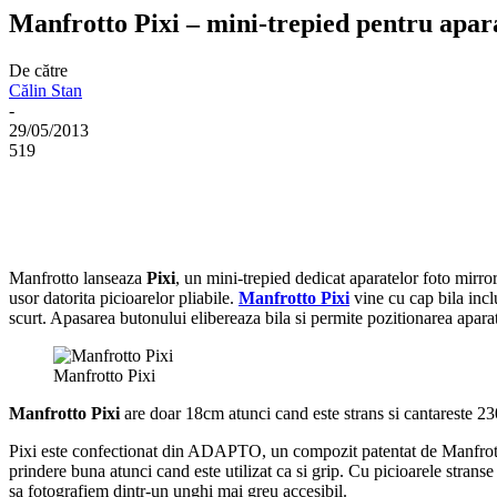
Manfrotto Pixi – mini-trepied pentru apar
De către
Călin Stan
-
29/05/2013
519
Manfrotto lanseaza
Pixi
, un mini-trepied dedicat aparatelor foto mirror
usor datorita picioarelor pliabile.
Manfrotto Pixi
vine cu cap bila incl
scurt. Apasarea butonului elibereaza bila si permite pozitionarea aparatu
Manfrotto Pixi
Manfrotto Pixi
are doar 18cm atunci cand este strans si cantareste 230
Pixi este confectionat din ADAPTO, un compozit patentat de Manfrotto c
prindere buna atunci cand este utilizat ca si grip. Cu picioarele stranse
sa fotografiem dintr-un unghi mai greu accesibil.