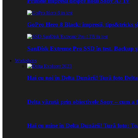
Primele impresii despre noul Sony A7 IV
GoPro Hero 8 Black: impresii, tips&tricks și
SanDisk Extreme Pro SSD în test. Backup ș
Workshops
Hai cu noi în Delta Dunării! Tură foto Del
Delta văzută prin obiectivele Sony – cum a 
Hai cu mine în Delta Dunării! Tură foto: 