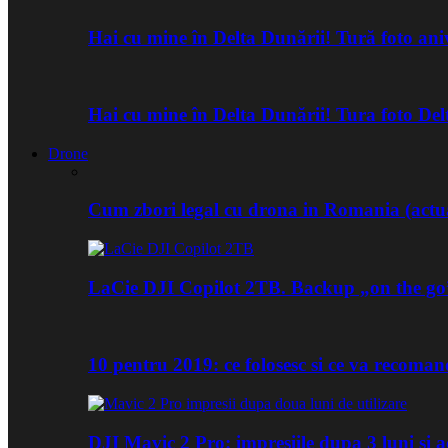
Hai cu mine în Delta Dunării! Tură foto an
Hai cu mine în Delta Dunării! Tura foto De
Drone
Cum zbori legal cu drona in Romania (actua
LaCie DJI Copilot 2TB. Backup „on the go
10 pentru 2019: ce folosesc si ce va recoma
DJI Mavic 2 Pro: impresiile dupa 3 luni si a