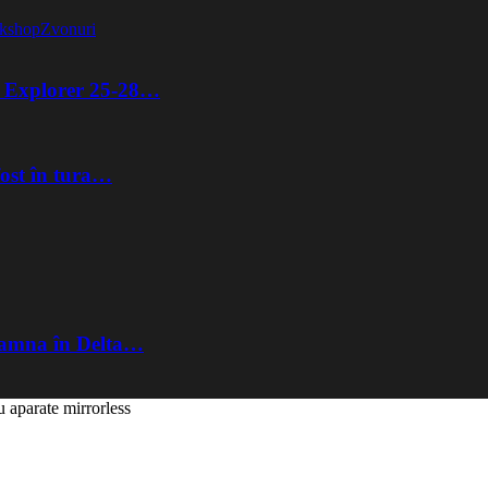
kshop
Zvonuri
ta Explorer 25-28…
fost în tura…
Toamna în Delta…
u aparate mirrorless