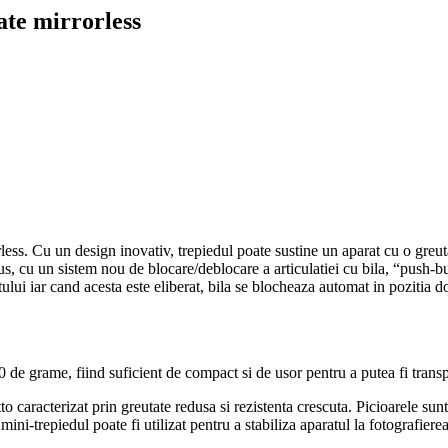
ate mirrorless
less. Cu un design inovativ, trepiedul poate sustine un aparat cu o greuta
us, cu un sistem nou de blocare/deblocare a articulatiei cu bila, “push-bu
lui iar cand acesta este eliberat, bila se blocheaza automat in pozitia do
 de grame, fiind suficient de compact si de usor pentru a putea fi transp
aracterizat prin greutate redusa si rezistenta crescuta. Picioarele sun
 mini-trepiedul poate fi utilizat pentru a stabiliza aparatul la fotografi