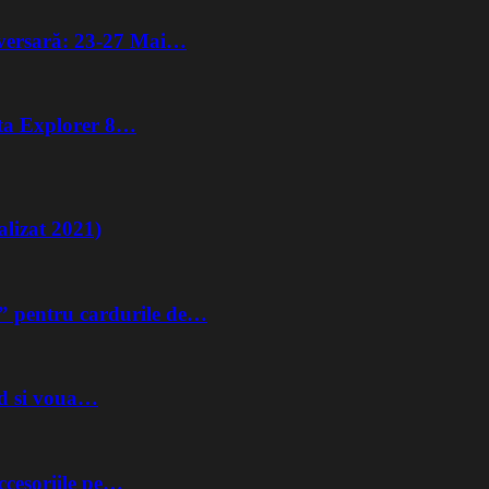
iversară: 23-27 Mai…
lta Explorer 8…
lizat 2021)
” pentru cardurile de…
nd si voua…
ccesoriile pe…