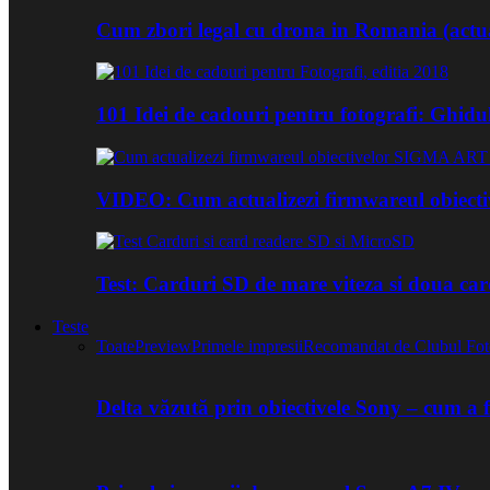
Cum zbori legal cu drona in Romania (actua
101 Idei de cadouri pentru fotografi: Ghidu
VIDEO: Cum actualizezi firmwareul obiect
Test: Carduri SD de mare viteza si doua ca
Teste
Toate
Preview
Primele impresii
Recomandat de Clubul Fot
Delta văzută prin obiectivele Sony – cum a 