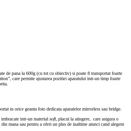
te de pana la 600g (cu tot cu obiectiv) si poate fi transportat foarte
tton”, care permite ajustarea pozitiei aparatului intr-un timp foarte
rita.
ortat in orice geanta foto dedicata aparatelor mirrorless sau bridge.
t imbracate intr-un material
soft
, placut la atingere, care asigura o
erea din mana sau pentru a oferi un plus de inaltime atunci cand alegem