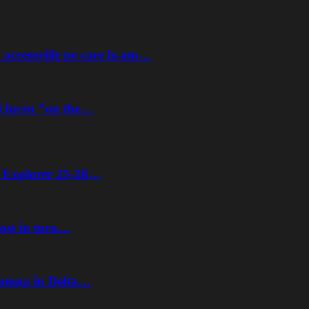
 accesoriile pe care le-am…
i lucru ”on the…
ta Explorer 25-28…
fost în tura…
Toamna în Delta…