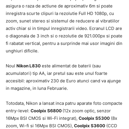
asigura o raza de actiune de aproximativ 6m si poate
inregistra scurte clipuri la rezolutie Full HD 1080p, cu
zoom, sunet stereo si sistemul de reducere al vibratiilor
activ chiar si in timpul inregistrarii video. Ecranul LCD are
o diagonala de 3 inch si o rezolutie de 921.000px si poate
fi rabatat vertical, pentru a surprinde mai usor imagini din
unghiuri dificile.
Noul
Nikon L830
este alimentat de baterii (sau
acumulatori) tip AA, iar pretul sau este unul foarte
accesibil: aproximativ 230 de Euro atunci cand va ajunge
in magazine, in luna Februarie.
Totodata, Nikon a lansat inca patru aparate foto compacte
entry-level:
Coolpix S6800
(12x zoom optic, senzor
16Mpx BSI CMOS si Wi-Fi integrat),
Coolpix S5300
(8x
zoom, Wi-fi si 16Mpx BSI CMOS),
Coolpix S3600
(CCD