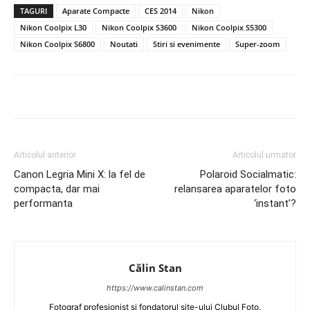
TAGURI
Aparate Compacte
CES 2014
Nikon
Nikon Coolpix L30
Nikon Coolpix S3600
Nikon Coolpix S5300
Nikon Coolpix S6800
Noutati
Stiri si evenimente
Super-zoom
Articolul anterior
Articolul urmator
Canon Legria Mini X: la fel de
Polaroid Socialmatic:
compacta, dar mai
relansarea aparatelor foto
performanta
‘instant’?
Călin Stan
https://www.calinstan.com
Fotograf profesionist și fondatorul site-ului Clubul Foto.