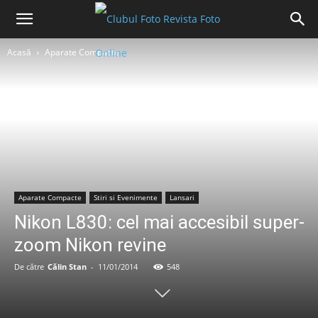
Acasă
Aparate Compacte
Aparate Compacte
Stiri si Evenimente
Lansari
Nikon L830: cel mai accesibil super-
zoom Nikon revine
De către
Călin Stan
-
11/01/2014
548