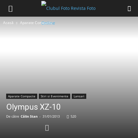
Acasă
Aparate Compacte
Aparate Compacte
Stiri si Evenimente
Lansari
Olympus XZ-10
De către
Călin Stan
-
31/01/2013
520