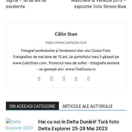
Sigma – 50 de ani de
Maschere di Venezia 2013 –
excelenta
expozitie foto Simion Buia
Călin Stan
https://www.calinstan.com
Fotograf profesionist și fondatorul site-ului Clubul Foto.
Fotografiez de mai bine de 15 ani, iar portofoliul meu îl găsești pe
www.CalinStan.com . Proiectul meu de suflet - fotografia aeriană
- se gasește aici: www.TheDrone.ro
DIN ACEEASI CATEGORIE
ARTICOLE ALE AUTORULUI
Hai cu noi în Delta Dunării! Tură foto
Delta Explorer 25-28 Mai 2023