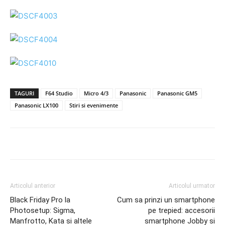
TAGURI
F64 Studio
Micro 4/3
Panasonic
Panasonic GM5
Panasonic LX100
Stiri si evenimente
Articolul anterior
Articolul urmator
Black Friday Pro la
Cum sa prinzi un smartphone
Photosetup: Sigma,
pe trepied: accesorii
Manfrotto, Kata si altele
smartphone Jobby si