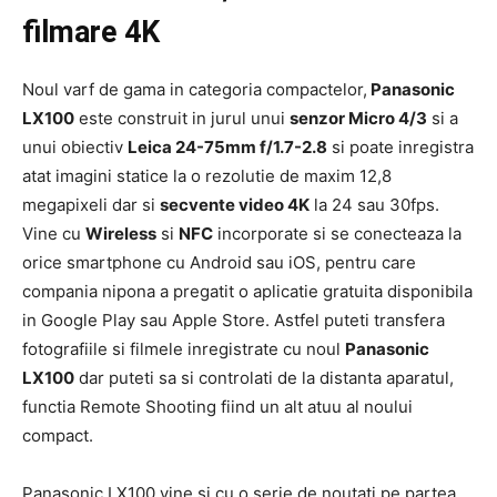
filmare 4K
Noul varf de gama in categoria compactelor,
Panasonic
LX100
este construit in jurul unui
senzor Micro 4/3
si a
unui obiectiv
Leica 24-75mm f/1.7-2.8
si poate inregistra
atat imagini statice la o rezolutie de maxim 12,8
megapixeli dar si
secvente video 4K
la 24 sau 30fps.
Vine cu
Wireless
si
NFC
incorporate si se conecteaza la
orice smartphone cu Android sau iOS, pentru care
compania nipona a pregatit o aplicatie gratuita disponibila
in Google Play sau Apple Store. Astfel puteti transfera
fotografiile si filmele inregistrate cu noul
Panasonic
LX100
dar puteti sa si controlati de la distanta aparatul,
functia Remote Shooting fiind un alt atuu al noului
compact.
Panasonic LX100 vine si cu o serie de noutati pe partea