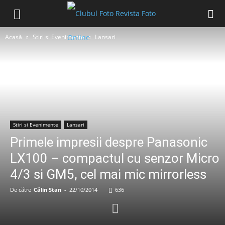
Acasă
Stiri si Evenimente
Lansari
Stiri si Evenimente
Lansari
Primele impresii despre Panasonic
LX100 – compactul cu senzor Micro
4/3 si GM5, cel mai mic mirrorless
De către
Călin Stan
-
22/10/2014
636