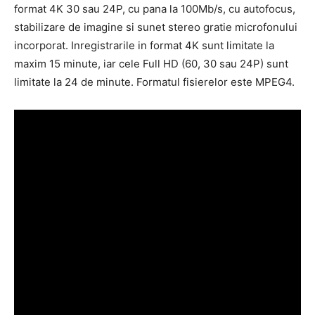
format 4K 30 sau 24P, cu pana la 100Mb/s, cu autofocus,
stabilizare de imagine si sunet stereo gratie microfonului
incorporat. Inregistrarile in format 4K sunt limitate la
maxim 15 minute, iar cele Full HD (60, 30 sau 24P) sunt
limitate la 24 de minute. Formatul fisierelor este MPEG4.