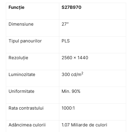
Funcție
S27
B
970
Dimensiune
27″
Tipul panourilor
PLS
Rezoluție
2560 x 1440
2
Luminozitate
300 cd/m
Uniformitate
Min. 90%
Rata contrastului
1000:1
Adâncimea culorii
1.07 Miliarde de culori