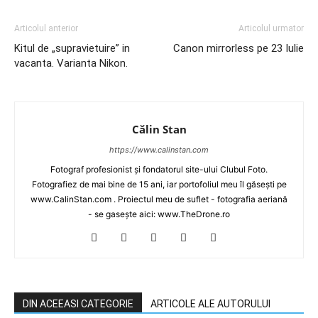
Articolul anterior
Articolul urmator
Kitul de „supravietuire” in
Canon mirrorless pe 23 Iulie
vacanta. Varianta Nikon.
Călin Stan
https://www.calinstan.com
Fotograf profesionist și fondatorul site-ului Clubul Foto.
Fotografiez de mai bine de 15 ani, iar portofoliul meu îl găsești pe
www.CalinStan.com . Proiectul meu de suflet - fotografia aeriană
- se gasește aici: www.TheDrone.ro
DIN ACEEASI CATEGORIE
ARTICOLE ALE AUTORULUI