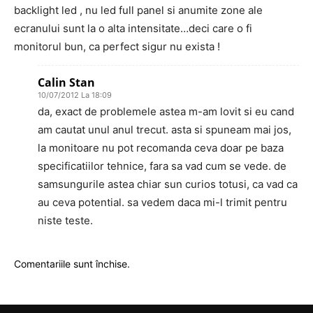
backlight led , nu led full panel si anumite zone ale
ecranului sunt la o alta intensitate…deci care o fi
monitorul bun, ca perfect sigur nu exista !
Calin Stan
10/07/2012 La 18:09
da, exact de problemele astea m-am lovit si eu cand
am cautat unul anul trecut. asta si spuneam mai jos,
la monitoare nu pot recomanda ceva doar pe baza
specificatiilor tehnice, fara sa vad cum se vede. de
samsungurile astea chiar sun curios totusi, ca vad ca
au ceva potential. sa vedem daca mi-l trimit pentru
niste teste.
Comentariile sunt închise.