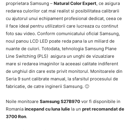
proprietara Samsung –
Natural Color Expert
, ce asigura
redarea culorilor cat mai realist si posibilitatea calibrarii
cu ajutorul unui echipament profesional dedicat, ceea ce
il face ideal pentru utilizatorii care lucreaza cu continut
foto sau video. Conform comunicatului oficial Samsung,
noul panou LCD LED poate reda pana la un miliard de
nuante de culori. Totodata, tehnologia Samsung Plane
Line Switching (PLS) asigura un unghi de vizualziare
mare si redarea imaginilor la aceeasi calitate indiferent
de unghiul din care este privit monitorul. Monitoarele din
Seria 9 sunt calibrate manual, la sfarsitul procesului de
fabricatie, de catre inginerii Samsung. 🙂
Noile monitoare
Samsung S27
B
970
vor fi disponibile in
Romania
incepand cu luna Iulie
la un
pret recomandat de
3700 Ron
.