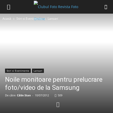
Acasă
Stiri si Evenimente
Lansari
Stiri si Evenimente
Lansari
Noile monitoare pentru prelucrare
foto/video de la Samsung
De către
Călin Stan
-
10/07/2012
509