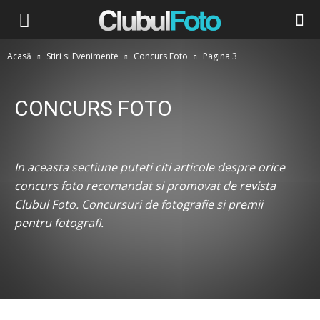
Acasă
Stiri si Evenimente
Concurs Foto
Pagina 3
CONCURS FOTO
Concurs Foto
Diverse
Expozitii
Interviuri
Lansari
Workshop
Zvonuri
In aceasta sectiune puteti citi articole despre orice
concurs foto recomandat si promovat de revista
Clubul Foto. Concursuri de fotografie si premii
pentru fotografi.