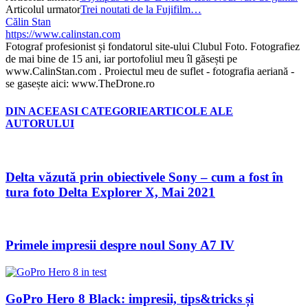
Articolul urmator
Trei noutati de la Fujifilm…
Călin Stan
https://www.calinstan.com
Fotograf profesionist și fondatorul site-ului Clubul Foto. Fotografiez
de mai bine de 15 ani, iar portofoliul meu îl găsești pe
www.CalinStan.com . Proiectul meu de suflet - fotografia aeriană -
se gasește aici: www.TheDrone.ro
DIN ACEEASI CATEGORIE
ARTICOLE ALE
AUTORULUI
Delta văzută prin obiectivele Sony – cum a fost în
tura foto Delta Explorer X, Mai 2021
Primele impresii despre noul Sony A7 IV
GoPro Hero 8 Black: impresii, tips&tricks și