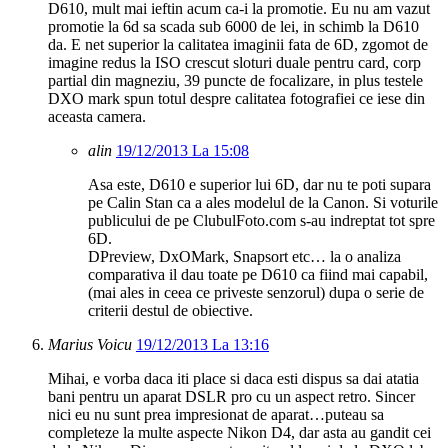
D610, mult mai ieftin acum ca-i la promotie. Eu nu am vazut
promotie la 6d sa scada sub 6000 de lei, in schimb la D610
da. E net superior la calitatea imaginii fata de 6D, zgomot de
imagine redus la ISO crescut sloturi duale pentru card, corp
partial din magneziu, 39 puncte de focalizare, in plus testele
DXO mark spun totul despre calitatea fotografiei ce iese din
aceasta camera.
alin
19/12/2013 La 15:08
Asa este, D610 e superior lui 6D, dar nu te poti supara
pe Calin Stan ca a ales modelul de la Canon. Si voturile
publicului de pe ClubulFoto.com s-au indreptat tot spre
6D.
DPreview, DxOMark, Snapsort etc… la o analiza
comparativa il dau toate pe D610 ca fiind mai capabil,
(mai ales in ceea ce priveste senzorul) dupa o serie de
criterii destul de obiective.
Marius Voicu
19/12/2013 La 13:16
Mihai, e vorba daca iti place si daca esti dispus sa dai atatia
bani pentru un aparat DSLR pro cu un aspect retro. Sincer
nici eu nu sunt prea impresionat de aparat…puteau sa
completeze la multe aspecte Nikon D4, dar asta au gandit cei