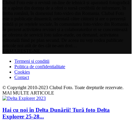
Clubul Foto este o revistă on-line de tehnică și aparatură fotografică
ce a apărut din dorința de a oferi o sursă credibilă de informare, în
limba română, în domeniul foto-video din Romania. Clubul Foto
este o publicație dinamică, orientată către cititorii și are o prezență
solidă și pe rețelele sociale, în comunitatea foto-video din Romania.
În prezent activitatea revistei și a colaboratorilor ei se concentrează
pe oferirea de servicii foto tailor-made, on demand, activitatea
editorială fiind pe plan secund. De aceea nu veți vedea publicate
articole noi atât de des cât ne-am dori…
URMARESTE-NE
Termeni si conditii
Politica de confidentialitate
Cookies
Contact
© Copyright 2010-2023 Clubul Foto. Toate drepturile rezervate.
MAI MULTE ARTICOLE
Hai cu noi în Delta Dunării! Tură foto Delta
Explorer 25-28...