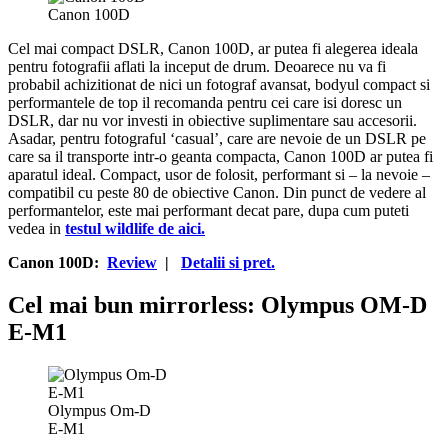
Canon 100D
Cel mai compact DSLR, Canon 100D, ar putea fi alegerea ideala
pentru fotografii aflati la inceput de drum. Deoarece nu va fi
probabil achizitionat de nici un fotograf avansat, bodyul compact si
performantele de top il recomanda pentru cei care isi doresc un
DSLR, dar nu vor investi in obiective suplimentare sau accesorii.
Asadar, pentru fotograful ‘casual’, care are nevoie de un DSLR pe
care sa il transporte intr-o geanta compacta, Canon 100D ar putea fi
aparatul ideal. Compact, usor de folosit, performant si – la nevoie –
compatibil cu peste 80 de obiective Canon. Din punct de vedere al
performantelor, este mai performant decat pare, dupa cum puteti
vedea in
testul wildlife de aici.
Canon 100D:
Review
|
Detalii si pret.
Cel mai bun mirrorless: Olympus OM-D
E-M1
Olympus Om-D
E-M1