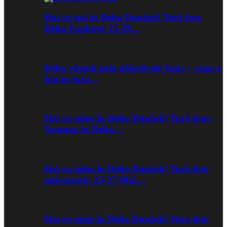
Hai cu noi în Delta Dunării! Tură foto
Delta Explorer 25-28…
Delta văzută prin obiectivele Sony – cum a
fost în tura…
Hai cu mine în Delta Dunării! Tură foto:
Toamna în Delta…
Hai cu mine în Delta Dunării! Tură foto
aniversară: 23-27 Mai…
Hai cu mine în Delta Dunării! Tura foto