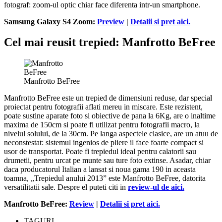
fotograf: zoom-ul optic chiar face diferenta intr-un smartphone.
Samsung Galaxy S4 Zoom:
Preview
|
Detalii si pret aici.
Cel mai reusit trepied: Manfrotto BeFree
Manfrotto BeFree
Manfrotto BeFree este un trepied de dimensiuni reduse, dar special
proiectat pentru fotografii aflati mereu in miscare. Este rezistent,
poate sustine aparate foto si obiective de pana la 6Kg, are o inaltime
maxima de 150cm si poate fi utilizat pentru fotografii macro, la
nivelul solului, de la 30cm. Pe langa aspectele clasice, are un atuu de
neconstestat: sistemul ingenios de pliere il face foarte compact si
usor de transportat. Poate fi trepiedul ideal pentru calatorii sau
drumetii, pentru urcat pe munte sau ture foto extinse. Asadar, chiar
daca producatorul Italian a lansat si noua gama 190 in aceasta
toamna, „Trepiedul anului 2013” este Manfrotto BeFree, datorita
versatilitatii sale. Despre el puteti citi in
review-ul de aici.
Manfrotto BeFree:
Review
|
Detalii si pret aici.
TAGURI