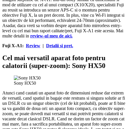
mod de utilizare cu cel al unui compact (X10/X20), specialistii Fuji
au reusit sa introduca un senzor APS-C si o montura pentru
obiective Fuji X, la un pret decent. In plus, vine cu Wi-Fi integrat si
un obiectiv de kit performant, echivalent 24-70mm (aproximativ).
Asadar, daca vreti sa vorbim despre aparatul foto mirrorless entry-
level cu cel mai bun raport calitate/pret, Fuji X-A1 este acesta. Mai
multe detalii in
review-ul meu de aici.
Fuji X-A1:
Review
|
Detalii si pret.
Cel mai versatil aparat foto pentru
calatorii (super-zoom): Sony HX50
Sony HX50
Atunci cand cautati un aparat foto de dimensiuni reduse dar extrem
de versatil, cand spatiul in bagaje este restrans si singura solutie ar fi
un DSLR cu un singur obiectiv (cel de kit probabil), poate ar fi bine
sa va ganditi de doua ori: un aparat foto compact, cu obiectiv super-
zoom, se poate dovedi mai versatil si mai potrivit pentru calatorii si
vacante decat clasicul DSLR. Cand ne dorim un factor de zoom cat
mai mare, fara a sacrifica portabilitatea, un aparat foto super-zoom