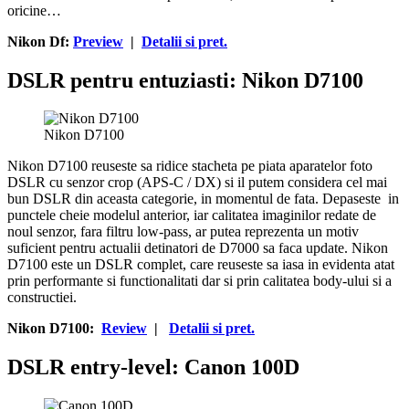
oricine…
Nikon Df:
Preview
|
Detalii si pret.
DSLR pentru entuziasti: Nikon D7100
Nikon D7100
Nikon D7100 reuseste sa ridice stacheta pe piata aparatelor foto
DSLR cu senzor crop (APS-C / DX) si il putem considera cel mai
bun DSLR din aceasta categorie, in momentul de fata. Depaseste in
punctele cheie modelul anterior, iar calitatea imaginilor redate de
noul senzor, fara filtru low-pass, ar putea reprezenta un motiv
suficient pentru actualii detinatori de D7000 sa faca update. Nikon
D7100 este un DSLR complet, care reuseste sa iasa in evidenta atat
prin performante si functionalitati dar si prin calitatea body-ului si a
constructiei.
Nikon D7100:
Review
|
Detalii si pret.
DSLR entry-level: Canon 100D