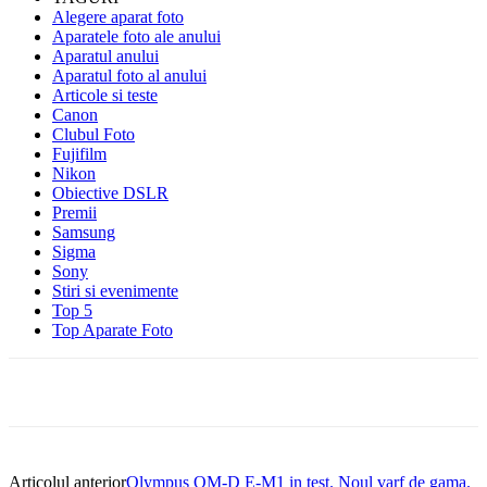
Alegere aparat foto
Aparatele foto ale anului
Aparatul anului
Aparatul foto al anului
Articole si teste
Canon
Clubul Foto
Fujifilm
Nikon
Obiective DSLR
Premii
Samsung
Sigma
Sony
Stiri si evenimente
Top 5
Top Aparate Foto
Articolul anterior
Olympus OM-D E-M1 in test. Noul varf de gama.