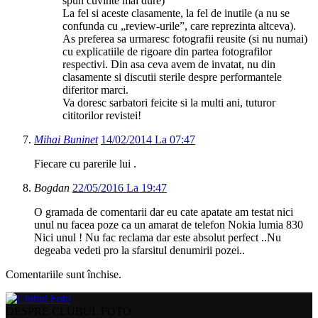
spun cuvinte mai dure)
La fel si aceste clasamente, la fel de inutile (a nu se
confunda cu „review-urile”, care reprezinta altceva).
As preferea sa urmaresc fotografii reusite (si nu numai)
cu explicatiile de rigoare din partea fotografilor
respectivi. Din asa ceva avem de invatat, nu din
clasamente si discutii sterile despre performantele
diferitor marci.
Va doresc sarbatori feicite si la multi ani, tuturor
cititorilor revistei!
Mihai Buninet
14/02/2014 La 07:47
Fiecare cu parerile lui .
Bogdan
22/05/2016 La 19:47
O gramada de comentarii dar eu cate apatate am testat nici
unul nu facea poze ca un amarat de telefon Nokia lumia 830
Nici unul ! Nu fac reclama dar este absolut perfect ..Nu
degeaba vedeti pro la sfarsitul denumirii pozei..
Comentariile sunt închise.
DESPRE CLUBUL FOTO