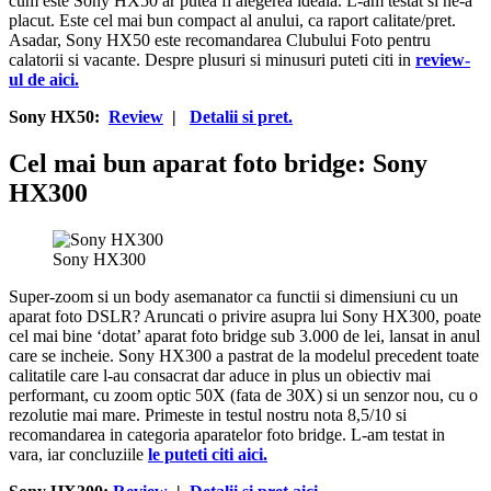
cum este Sony HX50 ar putea fi alegerea ideala. L-am testat si ne-a
placut. Este cel mai bun compact al anului, ca raport calitate/pret.
Asadar, Sony HX50 este recomandarea Clubului Foto pentru
calatorii si vacante. Despre plusuri si minusuri puteti citi in
review-
ul de aici.
Sony HX50:
Review
|
Detalii si pret.
Cel mai bun aparat foto bridge: Sony
HX300
Sony HX300
Super-zoom si un body asemanator ca functii si dimensiuni cu un
aparat foto DSLR? Aruncati o privire asupra lui Sony HX300, poate
cel mai bine ‘dotat’ aparat foto bridge sub 3.000 de lei, lansat in anul
care se incheie. Sony HX300 a pastrat de la modelul precedent toate
calitatile care l-au consacrat dar aduce in plus un obiectiv mai
performant, cu zoom optic 50X (fata de 30X) si un senzor nou, cu o
rezolutie mai mare. Primeste in testul nostru nota 8,5/10 si
recomandarea in categoria aparatelor foto bridge. L-am testat in
vara, iar concluziile
le puteti citi aici.