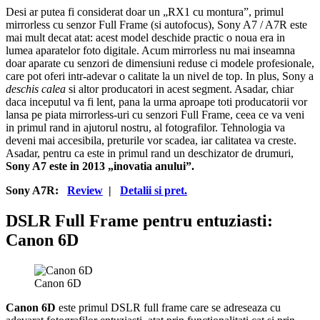
Desi ar putea fi considerat doar un „RX1 cu montura”, primul
mirrorless cu senzor Full Frame (si autofocus), Sony A7 / A7R este
mai mult decat atat: acest model deschide practic o noua era in
lumea aparatelor foto digitale. Acum mirrorless nu mai inseamna
doar aparate cu senzori de dimensiuni reduse ci modele profesionale,
care pot oferi intr-adevar o calitate la un nivel de top. In plus, Sony a
deschis calea
si altor producatori in acest segment. Asadar, chiar
daca inceputul va fi lent, pana la urma aproape toti producatorii vor
lansa pe piata mirrorless-uri cu senzori Full Frame, ceea ce va veni
in primul rand in ajutorul nostru, al fotografilor. Tehnologia va
deveni mai accesibila, preturile vor scadea, iar calitatea va creste.
Asadar, pentru ca este in primul rand un deschizator de drumuri,
Sony A7 este in 2013 „inovatia anului”.
Sony A7R:
Review
|
Detalii si pret.
DSLR Full Frame pentru entuziasti:
Canon 6D
Canon 6D
Canon 6D
este primul DSLR full frame care se adreseaza cu