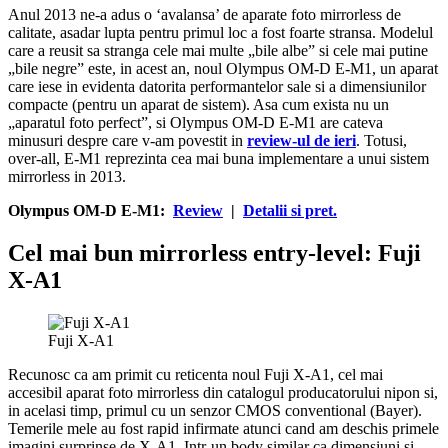
Anul 2013 ne-a adus o ‘avalansa’ de aparate foto mirrorless de
calitate, asadar lupta pentru primul loc a fost foarte stransa. Modelul
care a reusit sa stranga cele mai multe „bile albe” si cele mai putine
„bile negre” este, in acest an, noul Olympus OM-D E-M1, un aparat
care iese in evidenta datorita performantelor sale si a dimensiunilor
compacte (pentru un aparat de sistem). Asa cum exista nu un
„aparatul foto perfect”, si Olympus OM-D E-M1 are cateva
minusuri despre care v-am povestit in
review-ul de ieri
. Totusi,
over-all, E-M1 reprezinta cea mai buna implementare a unui sistem
mirrorless in 2013.
Olympus OM-D E-M1:
Review
|
Detalii si pret.
Cel mai bun mirrorless entry-level: Fuji
X-A1
Fuji X-A1
Recunosc ca am primit cu reticenta noul Fuji X-A1, cel mai
accesibil aparat foto mirrorless din catalogul producatorului nipon si,
in acelasi timp, primul cu un senzor CMOS conventional (Bayer).
Temerile mele au fost rapid infirmate atunci cand am deschis primele
imagini surprinse de X-A1. Intr-un body similar ca dimensiuni si