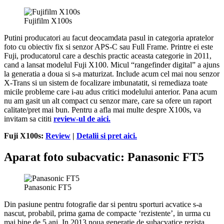
Fujifilm X100s
Putini producatori au facut deocamdata pasul in categoria apratelor
foto cu obiectiv fix si senzor APS-C sau Full Frame. Printre ei este
Fuji, producatorul care a deschis practic aceasta categorie in 2011,
cand a lansat modelul Fuji X100. Micul “rangefinder digital” a ajuns
la generatia a doua si s-a maturizat. Include acum cel mai nou senzor
X-Trans si un sistem de focalizare imbunatatit, si remediaza toate
micile probleme care i-au adus critici modelului anterior. Pana acum
nu am gasit un alt compact cu senzor mare, care sa ofere un raport
calitate/pret mai bun. Pentru a afla mai multe despre X100s, va
invitam sa cititi
review-ul de aici.
Fuji X100s:
Review
|
Detalii si pret aici.
Aparat foto subacvatic: Panasonic FT5
Panasonic FT5
Din pasiune pentru fotografie dar si pentru sporturi acvatice s-a
nascut, probabil, prima gama de compacte ‘rezistente’, in urma cu
mai bine de 5 ani. In 2013 noua generatie de subacvatice rezista