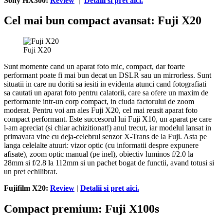
Sony HX300:
Review
|
Detalii si pret aici.
Cel mai bun compact avansat: Fuji X20
Fuji X20
Sunt momente cand un aparat foto mic, compact, dar foarte
performant poate fi mai bun decat un DSLR sau un mirrorless. Sunt
situatii in care nu doriti sa iesiti in evidenta atunci cand fotografiati
sa cautati un aparat foto pentru calatorii, care sa ofere un maxim de
performante intr-un corp compact, in ciuda factorului de zoom
moderat. Pentru voi am ales Fuji X20, cel mai reusit aparat foto
compact performant. Este succesorul lui Fuji X10, un aparat pe care
l-am apreciat (si chiar achizitionat!) anul trecut, iar modelul lansat in
primavara vine cu deja-celebrul senzor X-Trans de la Fuji. Asta pe
langa celelalte atuuri: vizor optic (cu informatii despre expunere
afisate), zoom optic manual (pe inel), obiectiv luminos f/2.0 la
28mm si f/2.8 la 112mm si un pachet bogat de functii, avand totusi si
un pret echilibrat.
Fujifilm X20:
Review
|
Detalii si pret aici.
Compact premium: Fuji X100s