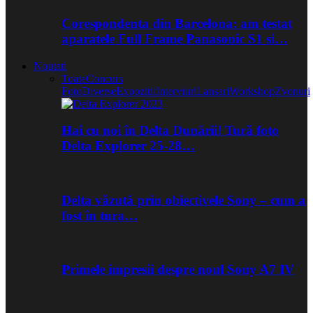
Corespondenta din Barcelona: am testat
aparatele Full Frame Panasonic S1 si…
Noutati
Toate
Concurs
Foto
Diverse
Expozitii
Interviuri
Lansari
Workshop
Zvonuri
Hai cu noi în Delta Dunării! Tură foto
Delta Explorer 25-28…
Delta văzută prin obiectivele Sony – cum a
fost în tura…
Primele impresii despre noul Sony A7 IV