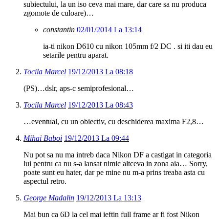
subiectului, la un iso ceva mai mare, dar care sa nu produca
zgomote de culoare)…
constantin
02/01/2014 La 13:14
ia-ti nikon D610 cu nikon 105mm f/2 DC . si iti dau eu
setarile pentru aparat.
Tocila Marcel
19/12/2013 La 08:18
(PS)…dslr, aps-c semiprofesional…
Tocila Marcel
19/12/2013 La 08:43
…eventual, cu un obiectiv, cu deschiderea maxima F2,8…
Mihai Baboi
19/12/2013 La 09:44
Nu pot sa nu ma intreb daca Nikon DF a castigat in categoria
lui pentru ca nu s-a lansat nimic altceva in zona aia… Sorry,
poate sunt eu hater, dar pe mine nu m-a prins treaba asta cu
aspectul retro.
George Madalin
19/12/2013 La 13:13
Mai bun ca 6D la cel mai ieftin full frame ar fi fost Nikon