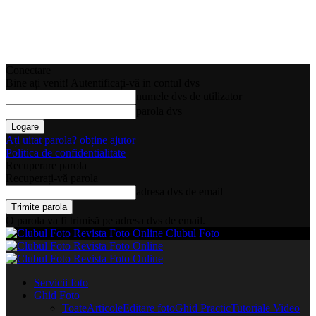
Conectare
Bine ați venit! Autentificați-vă in contul dvs
numele dvs de utilizator
parola dvs
Ați uitat parola? obține ajutor
Politica de confidentialitate
Recuperare parola
Recuperați-vă parola
adresa dvs de email
O parola va fi trimisă pe adresa dvs de email.
Clubul Foto
Servicii foto
Ghid Foto
Toate
Articole
Editare foto
Ghid Practic
Tutoriale Video