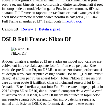
adevarat fotografilor entuziasti, atat prin functionalitati cat si prin
pret. Sau, mai bine zis, prin compromisul dintre functionalitati si pret
in comparatie cu modelele din gama Pro. In acest moment, 6D este
aparatul Full Frame cu raportul pret/calitate cel mai avantajos si din
acest motiv primeste recomandarea noastra in categoria „DSLR-ul
Full Frame al anului 2013”. Testul poate fi
recitit aici.
Canon 6D:
Review
|
Detalii si pret.
DSLR Full Frame: Nikon Df
Nikon DF
A doua jumatate a anului 2013 ne-a adus un model nou, care nu are
echivalent intre celelalte aparate foto full frame de pe piata. Este
vorba despre Nikon Df, un DSLR cu un senzor foarte performant si
cu design retro, care ar putea castiga foarte usor titlul „Cel mai reusit
design al anului pentru un aparat foto”. Totusi Nikon Df are un pret
care cu greu poate fi justificat, chiar si incluzand senzorul lui D4 in
‘ecuatie’. Este al treilea aparat foto Full Frame care aunge pe piata in
2013 (dupa 6D si D610) dar nu poate fi comparat
de la egal la egal
cu acestea doua. Asadar, Nikon Df merita mentiunea in topul celor
mai reusite aparate foto ale anului, dar intr-o categorie separata,
numai a lui. Este un DSLR performant, dar care nu este pentru