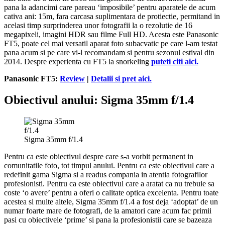
pana la adancimi care pareau ‘imposibile’ pentru aparatele de acum
cativa ani: 15m, fara carcasa suplimentara de protiectie, permitand in
acelasi timp surprinderea unor fotografii la o rezolutie de 16
megapixeli, imagini HDR sau filme Full HD. Acesta este Panasonic
FT5, poate cel mai versatil aparat foto subacvatic pe care l-am testat
pana acum si pe care vi-l recomandam si pentru sezonul estival din
2014. Despre experienta cu FT5 la snorkeling
puteti citi aici.
Panasonic FT5:
Review
|
Detalii si pret aici.
Obiectivul anului: Sigma 35mm f/1.4
Sigma 35mm f/1.4
Pentru ca este obiectivul despre care s-a vorbit permanent in
comunitatile foto, tot timpul anului. Pentru ca este obiectivul care a
redefinit gama Sigma si a readus compania in atentia fotografilor
profesionisti. Pentru ca este obiectivul care a aratat ca nu trebuie sa
coste ‘o avere’ pentru a oferi o calitate optica excelenta. Pentru toate
acestea si multe altele, Sigma 35mm f/1.4 a fost deja ‘adoptat’ de un
numar foarte mare de fotografi, de la amatori care acum fac primii
pasi cu obiectivele ‘prime’ si pana la profesionistii care se bazeaza