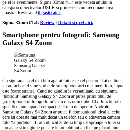
pe el la evenimente. Sigma 35mm f/1.4 este vedeta anului in
categoria obiectivelor DSLR si primeste acum recomandarea
noastra. Review-ul
il gasiti aici.
Sigma 35mm f/1.4:
Review
|
Detalii si pret aici.
Smartphone pentru fotografi: Samsung
Galaxy S4 Zoom
Samsung Galaxy
S4 Zoom
Cu siguranta „cel mai bun aparat foto este cel pe care il ai cu tine”,
iar atunci cand vine vorba de smartphone-uri cu camera foto, lupta
este foarte stransa. Cand ne gandim la versatilitate, cu siguranta
‘hibridul’ Samsung Galaxy S4 Zoom ar putea primi titlul de
„smartphone-ul fotografului”. Cu un zoom optic 10x, functii foto
specifice unui aparat compact si sistem de operare Android,
Samsung Galaxy S4 Zoom ar putea fi companionul ideal al celui
care isi doreste mai mult decat un telefon sau o adevarata camera
foto ‘la purtator’. L-am utilizat zi-de-zi timp de aproape o luna si
jumatate si imaginile pe care le-am obtinut au fost pe placul unui