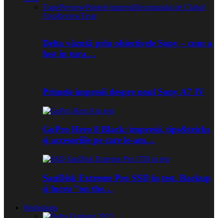
Toate
Preview
Primele impresii
Recomandat de Clubul
Foto
Review
Teste
Delta văzută prin obiectivele Sony – cum a
fost în tura…
Primele impresii despre noul Sony A7 IV
GoPro Hero 8 Black: impresii, tips&tricks
și accesoriile pe care le-am…
SanDisk Extreme Pro SSD în test. Backup
și lucru ”on the…
Workshops