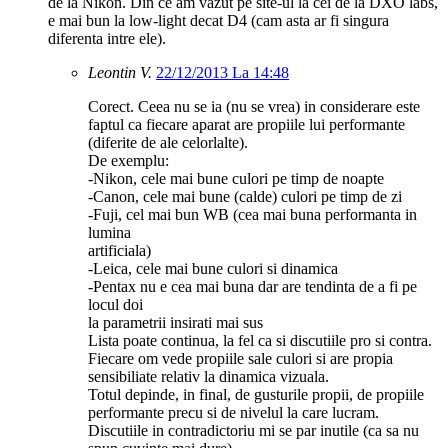
de la Nikon. Din ce am vazut pe site-ul la cei de la DXO labs,
e mai bun la low-light decat D4 (cam asta ar fi singura
diferenta intre ele).
Leontin V.
22/12/2013 La 14:48
Corect. Ceea nu se ia (nu se vrea) in considerare este
faptul ca fiecare aparat are propiile lui performante
(diferite de ale celorlalte).
De exemplu:
-Nikon, cele mai bune culori pe timp de noapte
-Canon, cele mai bune (calde) culori pe timp de zi
-Fuji, cel mai bun WB (cea mai buna performanta in
lumina
artificiala)
-Leica, cele mai bune culori si dinamica
-Pentax nu e cea mai buna dar are tendinta de a fi pe
locul doi
la parametrii insirati mai sus
Lista poate continua, la fel ca si discutiile pro si contra.
Fiecare om vede propiile sale culori si are propia
sensibiliate relativ la dinamica vizuala.
Totul depinde, in final, de gusturile propii, de propiile
performante precu si de nivelul la care lucram.
Discutiile in contradictoriu mi se par inutile (ca sa nu