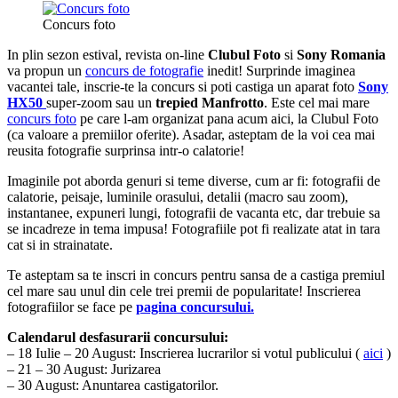
Concurs foto
In plin sezon estival, revista on-line
Clubul Foto
si
Sony Romania
va propun un
concurs de fotografie
inedit! Surprinde imaginea
vacantei tale, inscrie-te la concurs si poti castiga un aparat foto
Sony
HX50
super-zoom sau un
trepied Manfrotto
. Este cel mai mare
concurs foto
pe care l-am organizat pana acum aici, la Clubul Foto
(ca valoare a premiilor oferite). Asadar, asteptam de la voi cea mai
reusita fotografie surprinsa intr-o calatorie!
Imaginile pot aborda genuri si teme diverse, cum ar fi: fotografii de
calatorie, peisaje, luminile orasului, detalii (macro sau zoom),
instantanee, expuneri lungi, fotografii de vacanta etc, dar trebuie sa
se incadreze in tema impusa! Fotografiile pot fi realizate atat in tara
cat si in strainatate.
Te asteptam sa te inscri in concurs pentru sansa de a castiga premiul
cel mare sau unul din cele trei premii de popularitate! Inscrierea
fotografiilor se face pe
pagina concursului.
Calendarul desfasurarii concursului:
– 18 Iulie – 20 August: Inscrierea lucrarilor si votul publicului (
aici
)
– 21 – 30 August: Jurizarea
– 30 August: Anuntarea castigatorilor.