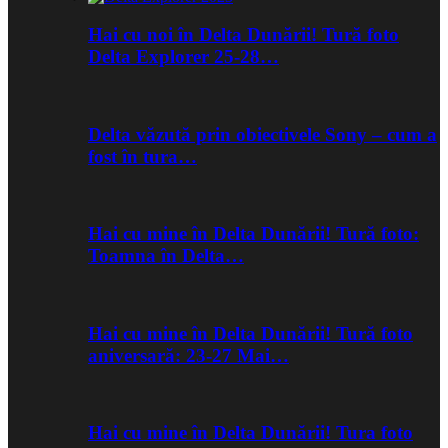
Hai cu noi în Delta Dunării! Tură foto
Delta Explorer 25-28…
Delta văzută prin obiectivele Sony – cum a
fost în tura…
Hai cu mine în Delta Dunării! Tură foto:
Toamna în Delta…
Hai cu mine în Delta Dunării! Tură foto
aniversară: 23-27 Mai…
Hai cu mine în Delta Dunării! Tura foto