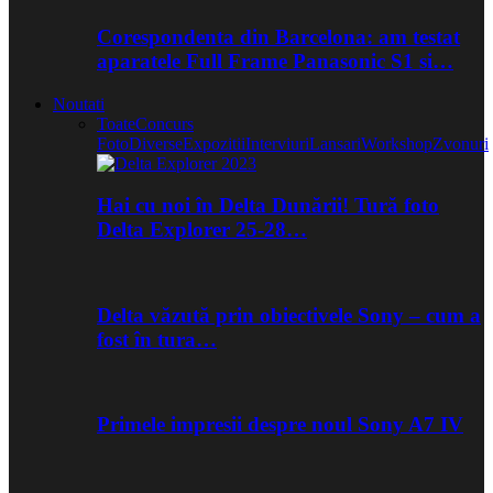
Corespondenta din Barcelona: am testat
aparatele Full Frame Panasonic S1 si…
Noutati
Toate
Concurs
Foto
Diverse
Expozitii
Interviuri
Lansari
Workshop
Zvonuri
Hai cu noi în Delta Dunării! Tură foto
Delta Explorer 25-28…
Delta văzută prin obiectivele Sony – cum a
fost în tura…
Primele impresii despre noul Sony A7 IV