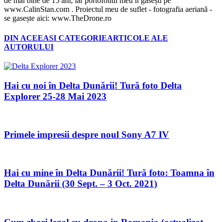
de mai bine de 15 ani, iar portofoliul meu îl găsești pe
www.CalinStan.com . Proiectul meu de suflet - fotografia aeriană -
se gasește aici: www.TheDrone.ro
DIN ACEEASI CATEGORIE
ARTICOLE ALE
AUTORULUI
Hai cu noi în Delta Dunării! Tură foto Delta
Explorer 25-28 Mai 2023
Primele impresii despre noul Sony A7 IV
Hai cu mine în Delta Dunării! Tură foto: Toamna în
Delta Dunării (30 Sept. – 3 Oct. 2021)