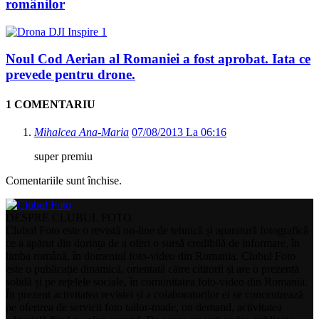
românilor
Noul Cod Aerian al Romaniei a fost aprobat. Iata ce
prevede pentru drone.
1 COMENTARIU
Mihalcea Ana-Maria
07/08/2013 La 06:16
super premiu
Comentariile sunt închise.
DESPRE CLUBUL FOTO
Clubul Foto este o revistă on-line de tehnică și aparatură fotografică
ce a apărut din dorința de a oferi o sursă credibilă de informare, în
limba română, în domeniul foto-video din Romania. Clubul Foto
este o publicație dinamică, orientată către cititorii și are o prezență
solidă și pe rețelele sociale, în comunitatea foto-video din Romania.
În prezent activitatea revistei și a colaboratorilor ei se concentrează
pe oferirea de servicii foto tailor-made, on demand, activitatea