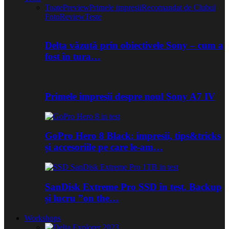
Toate
Preview
Primele impresii
Recomandat de Clubul
Foto
Review
Teste
Delta văzută prin obiectivele Sony – cum a
fost în tura…
Primele impresii despre noul Sony A7 IV
GoPro Hero 8 Black: impresii, tips&tricks
și accesoriile pe care le-am…
SanDisk Extreme Pro SSD în test. Backup
și lucru ”on the…
Workshops