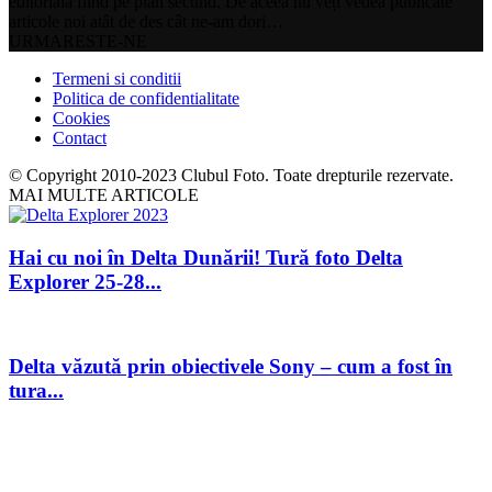
editorială fiind pe plan secund. De aceea nu veți vedea publicate
articole noi atât de des cât ne-am dori…
URMARESTE-NE
Termeni si conditii
Politica de confidentialitate
Cookies
Contact
© Copyright 2010-2023 Clubul Foto. Toate drepturile rezervate.
MAI MULTE ARTICOLE
Hai cu noi în Delta Dunării! Tură foto Delta
Explorer 25-28...
Delta văzută prin obiectivele Sony – cum a fost în
tura...