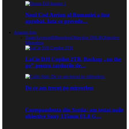
Noul Cod Aerian al Romaniei a fost
aprobat. Iata ce prevede…
Aparate foto
Toate
Accesorii
Mirrorless
Obiective DSLR
Obiective
Mirrorless
LaCie DJI Copilot 2TB. Backup „on the
go” pentru cardurile de…
De ce am trecut pe mirrorless
Corespondenta din Scotia: am testat noile
obiective Sony 135mm f/1.8 G…