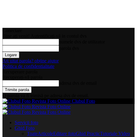
Conectare
Bine ați venit! Autentificați-vă in contul dvs
numele dvs de utilizator
parola dvs
Ați uitat parola? obține ajutor
Politica de confidentialitate
Recuperare parola
Recuperați-vă parola
adresa dvs de email
O parola va fi trimisă pe adresa dvs de email.
Clubul Foto
Servicii foto
Ghid Foto
Toate
Articole
Editare foto
Ghid Practic
Tutoriale Video