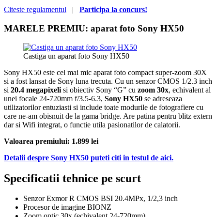
Citeste regulamentul
|
Participa la concurs!
MARELE PREMIU: aparat foto Sony HX50
Castiga un aparat foto Sony HX50
Sony HX50 este cel mai mic aparat foto compact super-zoom 30X
si a fost lansat de Sony luna trecuta. Cu un senzor CMOS 1/2.3 inch
si
20.4 megapixeli
si obiectiv Sony “G” cu
zoom 30x
, echivalent al
unei focale 24-720mm f/3.5-6.3,
Sony HX50
se adreseaza
utilizatorilor entuziasti si include toate modurile de fotografiere cu
care ne-am obisnuit de la gama bridge. Are patina pentru blitz extern
dar si Wifi integrat, o functie utila pasionatilor de calatorii.
Valoarea premiului: 1.899 lei
Detalii despre Sony HX50 puteti citi in testul de aici.
Specificatii tehnice pe scurt
Senzor Exmor R CMOS BSI 20.4MPx, 1/2,3 inch
Procesor de imagine BIONZ
Zoom optic 30x (echivalent 24-720mm)