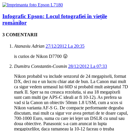
Infografic Epson: Locul fotografiei în viețile
românilor
3 COMENTARII
Atanasiu Adrian
27/12/2012 La 20:35
is curios de Nikon D7700 😛
Dumitru Constantin-Cosmin
28/12/2012 La 07:33
Nikon probabil va include senzorul de 24 megapixeli, format
DX, deci nu e un lucru chiar atat de bun. La Canon mai mult
ca sigur vedem urmasul lui 60D si probabil mult asteptatul 7D
mark II. Sper sa nu creasca rezolutia, si asa 18 megapixeli
sunt cam multi (pe APS-C ideali ar fi 10-12). As prefera sa
vad si la Canon un obiectiv 50mm 1.8 USM, cum a scos si
Nikon varianta AF-S G. De compacte performante degeaba
discutam, mai mult ca sigur vor avea preturi de te doare capul,
700-1000 Euro, suma cu care iei lejer un DSLR cu unul sau
doua obiective. Panasonic s-a cam aruncat in lupta
megapixelilor, daca ramaneau la 10-12 faceau o treaba