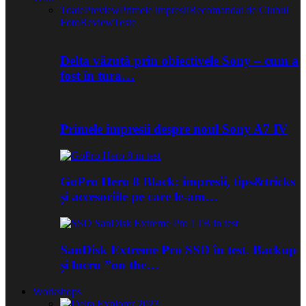
Toate
Preview
Primele impresii
Recomandat de Clubul
Foto
Review
Teste
Delta văzută prin obiectivele Sony – cum a
fost în tura…
Primele impresii despre noul Sony A7 IV
GoPro Hero 8 Black: impresii, tips&tricks
și accesoriile pe care le-am…
SanDisk Extreme Pro SSD în test. Backup
și lucru ”on the…
Workshops