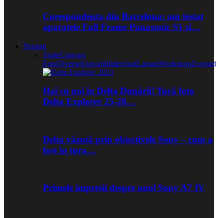
Corespondenta din Barcelona: am testat
aparatele Full Frame Panasonic S1 si…
Noutati
Toate
Concurs
Foto
Diverse
Expozitii
Interviuri
Lansari
Workshop
Zvonuri
Hai cu noi în Delta Dunării! Tură foto
Delta Explorer 25-28…
Delta văzută prin obiectivele Sony – cum a
fost în tura…
Primele impresii despre noul Sony A7 IV