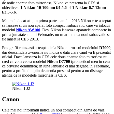
de noile aparate foto mirrorless, Nikon va prezenta la CES si
obiectivele
1 Nikkor 10-100mm f/4-5.6
si
1 Nikkor 6.7-13mm
f/3.5-5.6.
Mai mult decat atat, in prima parte a anului 2013 Nikon este asteptat
sa lanseze si un nou aparat foto compact subacvatic, care va inlocui
modelul
Nikon AW100
. Desi Nikon lanseaza aparatele compacte in
prima jumatate a lunii Februarie, nu m-ar mira ca noul subacvatic sa
fie lansat la CES 2013.
Fotografii entuziasti asteapta de la Nikon urmasul modelului
D7000
,
dar deocamdata zvonurile nu indica o data clara cand va fi prezentat
oficial. Daca lanseaza la CES cele doua aparate foto mirrorless nu
cred ca vom vedea modelul
Nikon D7700
(pronosticul meu in ceea
ce priveste denumirea) in luna Ianuarie ci mai degraba in Februarie,
pentru a profita din plin de atentia presei si pentru a nu distrage
atentia de la modelele mirrorless la CES.
Nikon 1 J2
Canon
Cele mai noi informatii indica un nou compact din gama de varf,