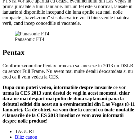
FT5 isi vor face aparitia cu ocazia evenimentului din Las Vegas in
prima jumatate a lunii Ianuarie. Intr-un fel este si normal, lansate in
ianuarie si disponibile incepand din luna aprilie sau mai, noile
compacte „travel-zoom” si subacvatice vor fi bine-venite inaintea
verii, cand incep concediile si vacantele.
Panasonic FT4
Pentax
Conform zvonurilor Pentax urmeaza sa laneseze in 2013 un DSLR
cu senzor Full Frame. Nu avem mai multe detalii deocamdata si nu
cred ca il vom vedea la CES.
Dupa cum puteti vedea, informatiile despre lansarile ce vor
urma la CES 2013 sunt destul de vagi in acest moment, chiar
daca ne mai despart mai putin de doua saptamani pana la
debutul editiei din acest an a evenimentului din Las Vegas (8-11
Ianuarie). Ca de obicei, va vom tine la curent cu toate noutatile
si lansarile de la CES 2013 imediat ce vom avea informatii
despre noile produse!
TAGURI
Blitz canon