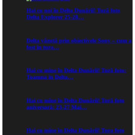
Hai cu noi în Delta Dunării! Tură foto
Delta Explorer 25-28…
Delta văzută prin obiectivele Sony – cum a
fost în tura…
Hai cu mine în Delta Dunării! Tură foto:
Toamna în Delta…
Hai cu mine în Delta Dunării! Tură foto
aniversară: 23-27 Mai…
Hai cu mine în Delta Dunării! Tura foto