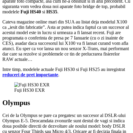
aparate foto compacte, asa cum ne-a obisnuit si in anii precedent. Cu
siguranta vom vedea doua noi aparate foto bridge de top, probabil
modelele
Fuji HS40
si
HS35
.
Cateva magazine online mari din SUA au listat deja modelul X100
ca „iesit din fabricatie”. Asta ar putea indica faptul ca un succesor al
acestui model este in lucru si urmeaza a fi lansat recent. Fuji are
programata o conferinta de presa pe 7 Ianuarie (cu o zi inainte de
CES), asadar daca succesorul lui X100 va fi lansat curand vom afla
atunci. Eu sper ca vor lansa un nou senzor X-Trans, mai performant
dar care sa rezolve si problemele ce tin de prelucrarea fisierelor
RAW actuale…
Intre timp, modelele actuale Fuji HS30 si Fuji HS25 au inregistrat
reduceri de pret importante
.
Fuji HS30 EXR
Olympus
Cei de la Olympus se pare ca pregatesc un succesor al DSLR-ului
Olympus E-5. Deocamdata zvonurile sunt destul de vagi si indica
doua posibile directii de dezvoltare ale noului model: body DSLR
cu senzor Four Thirds sau Micro 4/3. Oricare ar fi decizia finala in