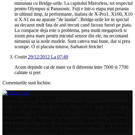
minunata cu Bridge-urile. La capitolul Mirrorless, tot respectul
pentru Olympus si Panasonic. Fuji e intr-o etapa mai proasta
in ultimul timp, la performante, inafara de X-Pro1, X100, X10
si X-S1 nu au aparate "de laudat". Bridge-urile lor in special
au decazut mult fata de anii trecuti cand faceau furori pe piata.
La compacte deja este o problema, prea multi megapixeli si
zoom prea mare pentru micutul senzor din ele, nu recomand
nimanui sa ia noile modele. Sunt cateva mai bune, dar si prea
scumpe. O zi placuta tuturor, Sarbatori fericite!
Costin
29/12/2012 La 07:49
Acum depinde cat de mare va fi diferenta intre 7000 si 7700
calitate si pret
Comentariile sunt închise.
DESPRE CLUBUL FOTO
Clubul Foto este o revistă on-line de tehnică și aparatură fotografică
ce a apărut din dorința de a oferi o sursă credibilă de informare, în
limba română, în domeniul foto-video din Romania. Clubul Foto
este o publicație dinamică, orientată către cititorii și are o prezență
solidă și pe rețelele sociale, în comunitatea foto-video din Romania.
În prezent activitatea revistei și a colaboratorilor ei se concentrează