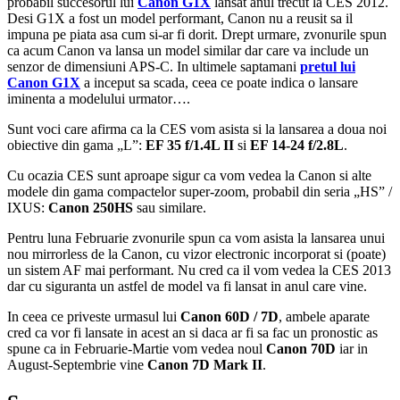
probabil succesorul lui
Canon G1X
lansat anul trecut la CES 2012.
Desi G1X a fost un model performant, Canon nu a reusit sa il
impuna pe piata asa cum si-ar fi dorit. Drept urmare, zvonurile spun
ca acum Canon va lansa un model similar dar care va include un
senzor de dimensiuni APS-C. In ultimele saptamani
pretul lui
Canon G1X
a inceput sa scada, ceea ce poate indica o lansare
iminenta a modelului urmator….
Sunt voci care afirma ca la CES vom asista si la lansarea a doua noi
obiective din gama „L”:
EF 35 f/1.4L II
si
EF 14-24 f/2.8L
.
Cu ocazia CES sunt aproape sigur ca vom vedea la Canon si alte
modele din gama compactelor super-zoom, probabil din seria „HS” /
IXUS:
Canon 250HS
sau similare.
Pentru luna Februarie zvonurile spun ca vom asista la lansarea unui
nou mirrorless de la Canon, cu vizor electronic incorporat si (poate)
un sistem AF mai performant. Nu cred ca il vom vedea la CES 2013
dar cu siguranta un astfel de model va fi lansat in anul care vine.
In ceea ce priveste urmasul lui
Canon 60D / 7D
, ambele aparate
cred ca vor fi lansate in acest an si daca ar fi sa fac un pronostic as
spune ca in Februarie-Martie vom vedea noul
Canon 70D
iar in
August-Septembrie vine
Canon 7D Mark II
.