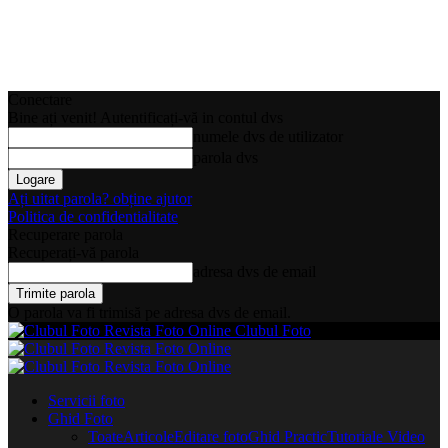
Conectare
Bine ați venit! Autentificați-vă in contul dvs
numele dvs de utilizator
parola dvs
Ați uitat parola? obține ajutor
Politica de confidentialitate
Recuperare parola
Recuperați-vă parola
adresa dvs de email
O parola va fi trimisă pe adresa dvs de email.
Clubul Foto
Servicii foto
Ghid Foto
Toate
Articole
Editare foto
Ghid Practic
Tutoriale Video