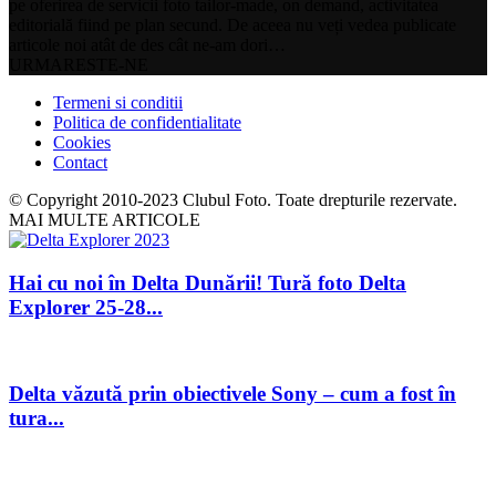
pe oferirea de servicii foto tailor-made, on demand, activitatea
editorială fiind pe plan secund. De aceea nu veți vedea publicate
articole noi atât de des cât ne-am dori…
URMARESTE-NE
Termeni si conditii
Politica de confidentialitate
Cookies
Contact
© Copyright 2010-2023 Clubul Foto. Toate drepturile rezervate.
MAI MULTE ARTICOLE
Hai cu noi în Delta Dunării! Tură foto Delta
Explorer 25-28...
Delta văzută prin obiectivele Sony – cum a fost în
tura...