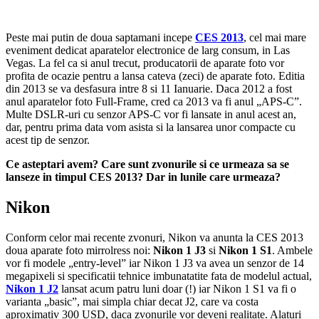
Peste mai putin de doua saptamani incepe
CES 2013
, cel mai mare
eveniment dedicat aparatelor electronice de larg consum, in Las
Vegas. La fel ca si anul trecut, producatorii de aparate foto vor
profita de ocazie pentru a lansa cateva (zeci) de aparate foto. Editia
din 2013 se va desfasura intre 8 si 11 Ianuarie. Daca 2012 a fost
anul aparatelor foto Full-Frame, cred ca 2013 va fi anul „APS-C”.
Multe DSLR-uri cu senzor APS-C vor fi lansate in anul acest an,
dar, pentru prima data vom asista si la lansarea unor compacte cu
acest tip de senzor.
Ce asteptari avem? Care sunt zvonurile si ce urmeaza sa se
lanseze in timpul CES 2013? Dar in lunile care urmeaza?
Nikon
Conform celor mai recente zvonuri, Nikon va anunta la CES 2013
doua aparate foto mirrolress noi:
Nikon 1 J3
si
Nikon 1 S1
. Ambele
vor fi modele „entry-level” iar Nikon 1 J3 va avea un senzor de 14
megapixeli si specificatii tehnice imbunatatite fata de modelul actual,
Nikon 1 J2
lansat acum patru luni doar (!) iar Nikon 1 S1 va fi o
varianta „basic”, mai simpla chiar decat J2, care va costa
aproximativ 300 USD, daca zvonurile vor deveni realitate. Alaturi