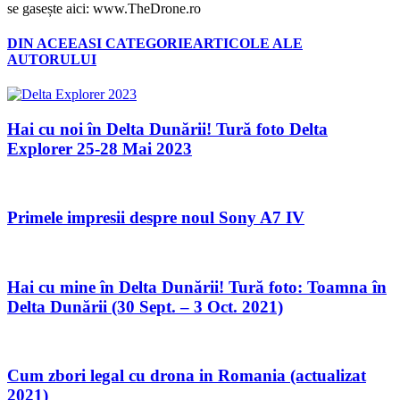
se gasește aici: www.TheDrone.ro
DIN ACEEASI CATEGORIE
ARTICOLE ALE
AUTORULUI
Hai cu noi în Delta Dunării! Tură foto Delta
Explorer 25-28 Mai 2023
Primele impresii despre noul Sony A7 IV
Hai cu mine în Delta Dunării! Tură foto: Toamna în
Delta Dunării (30 Sept. – 3 Oct. 2021)
Cum zbori legal cu drona in Romania (actualizat
2021)