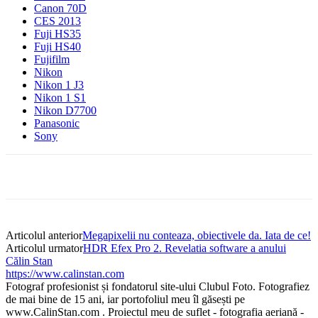
Canon 70D
CES 2013
Fuji HS35
Fuji HS40
Fujifilm
Nikon
Nikon 1 J3
Nikon 1 S1
Nikon D7700
Panasonic
Sony
Articolul anterior
Megapixelii nu conteaza, obiectivele da. Iata de ce!
Articolul urmator
HDR Efex Pro 2. Revelatia software a anului
Călin Stan
https://www.calinstan.com
Fotograf profesionist și fondatorul site-ului Clubul Foto. Fotografiez
de mai bine de 15 ani, iar portofoliul meu îl găsești pe
www.CalinStan.com . Proiectul meu de suflet - fotografia aeriană -