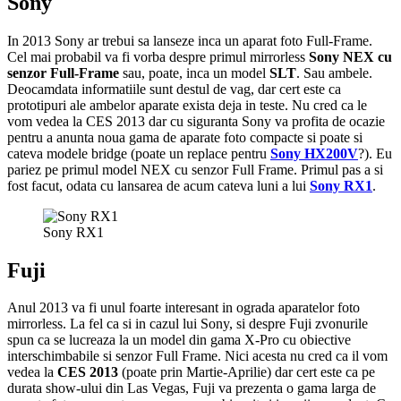
Sony
In 2013 Sony ar trebui sa lanseze inca un aparat foto Full-Frame.
Cel mai probabil va fi vorba despre primul mirrorless
Sony NEX cu
senzor Full-Frame
sau, poate, inca un model
SLT
. Sau ambele.
Deocamdata informatiile sunt destul de vag, dar cert este ca
prototipuri ale ambelor aparate exista deja in teste. Nu cred ca le
vom vedea la CES 2013 dar cu siguranta Sony va profita de ocazie
pentru a anunta noua gama de aparate foto compacte si poate si
cateva modele bridge (poate un replace pentru
Sony HX200V
?). Eu
pariez pe primul model NEX cu senzor Full Frame. Primul pas a si
fost facut, odata cu lansarea de acum cateva luni a lui
Sony RX1
.
Sony RX1
Fuji
Anul 2013 va fi unul foarte interesant in ograda aparatelor foto
mirrorless. La fel ca si in cazul lui Sony, si despre Fuji zvonurile
spun ca se lucreaza la un model din gama X-Pro cu obiective
interschimbabile si senzor Full Frame. Nici acesta nu cred ca il vom
vedea la
CES 2013
(poate prin Martie-Aprilie) dar cert este ca pe
durata show-ului din Las Vegas, Fuji va prezenta o gama larga de