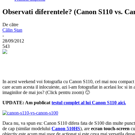
Observati diferentele? (Canon S110 vs. Ca
De către
Călin Stan
-
28/09/2012
543
In acest weekend voi fotografia cu Canon S110, cel mai nou compact 
care acum acesta il inlocuieste, azi l-am fotografiat in acelasi loc si i
imaginilor de mai jos? (Click pentru zoom) 🙂
UPDATE: Am publicat
testul complet al lui Canon S110 aici.
Daca nu, va spun eu: Canon S110 difera fata de S100 din multe puncte
de cap (similar modelului
Canon 510HS
), are
ecran touch-screen
cu
obiectiv este acum mai usor de actionat si este ceva mai versatila deoar