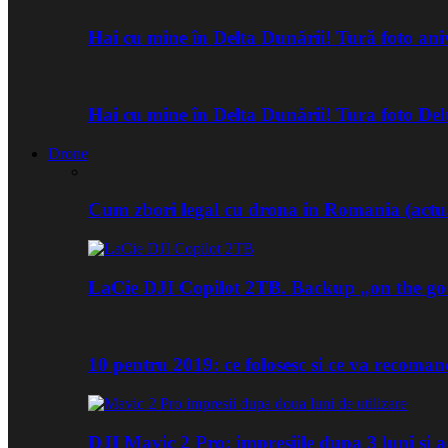
Hai cu mine în Delta Dunării! Tură foto an
Hai cu mine în Delta Dunării! Tura foto De
Drone
Cum zbori legal cu drona in Romania (actua
LaCie DJI Copilot 2TB. Backup „on the go
10 pentru 2019: ce folosesc si ce va recoma
DJI Mavic 2 Pro: impresiile dupa 3 luni si a