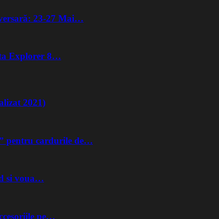
iversară: 23-27 Mai…
lta Explorer 8…
lizat 2021)
” pentru cardurile de…
nd si voua…
ccesoriile pe…