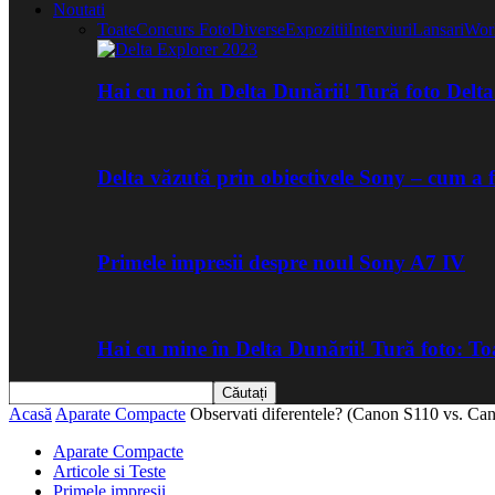
Noutati
Toate
Concurs Foto
Diverse
Expozitii
Interviuri
Lansari
Wor
Hai cu noi în Delta Dunării! Tură foto Del
Delta văzută prin obiectivele Sony – cum a 
Primele impresii despre noul Sony A7 IV
Hai cu mine în Delta Dunării! Tură foto: 
Acasă
Aparate Compacte
Observati diferentele? (Canon S110 vs. Ca
Aparate Compacte
Articole si Teste
Primele impresii