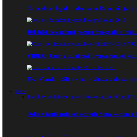
Cum zbori legal cu drona in Romania (actua
101 Idei de cadouri pentru fotografi: Ghidu
VIDEO: Cum actualizezi firmwareul obiect
Test: Carduri SD de mare viteza si doua ca
Teste
Toate
Preview
Primele impresii
Recomandat de Clubul Fot
Delta văzută prin obiectivele Sony – cum a 