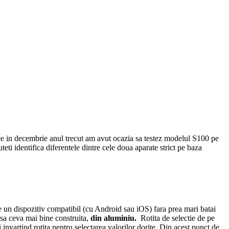
 in decembrie anul trecut am avut ocazia sa testez modelul S100 pe
uteti identifica diferentele dintre cele doua aparate strict pe baza
e un dispozitiv compatibil (cu Android sau iOS) fara prea mari batai
asa ceva mai bine construita,
din aluminiu.
Rotita de selectie de pe
 invartind rotita pentru selectarea valorilor dorite. Din acest punct de