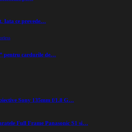
t. Iata ce prevede…
orless
” pentru cardurile de…
 obiective Sony 135mm f/1.8 G…
aratele Full Frame Panasonic S1 si…