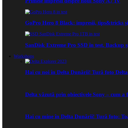
Primele impresii despre noul Sony A7 IV
GoPro Hero 8 Black: impresii, tips&tricks și
SanDisk Extreme Pro SSD în test. Backup ș
Workshops
Hai cu noi în Delta Dunării! Tură foto Del
Delta văzută prin obiectivele Sony – cum a 
Hai cu mine în Delta Dunării! Tură foto: 