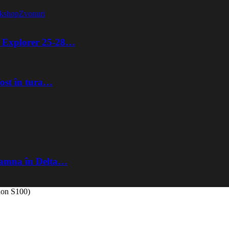
kshop
Zvonuri
ta Explorer 25-28…
fost în tura…
Toamna în Delta…
non S100)