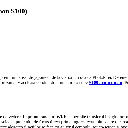
non S100)
premium lansat de japonezii de la Canon cu ocazia Photokina. Deoarece
n aproximativ aceleasi conditii de iluminare ca si pe
S100 acum un an
. P
 de vedere. In primul rand are
Wi-Fi
si permite transferul imaginilor p
 selectia punctului de focus direct prin atingerea ecranului si are o carc
ece alegerea functiilor se face cu ajutorul ecranului touch-screen si apoi