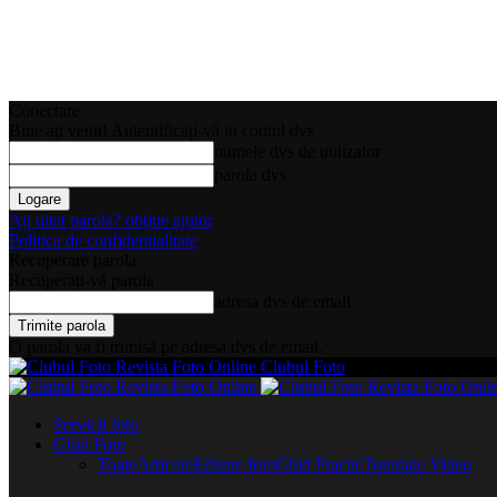
Conectare
Bine ați venit! Autentificați-vă in contul dvs
numele dvs de utilizator
parola dvs
Ați uitat parola? obține ajutor
Politica de confidentialitate
Recuperare parola
Recuperați-vă parola
adresa dvs de email
O parola va fi trimisă pe adresa dvs de email.
Clubul Foto
Servicii foto
Ghid Foto
Toate
Articole
Editare foto
Ghid Practic
Tutoriale Video