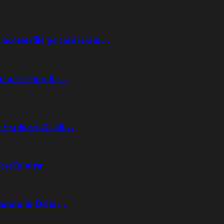
 accesoriile pe care le-am…
i lucru ”on the…
ta Explorer 25-28…
fost în tura…
Toamna în Delta…