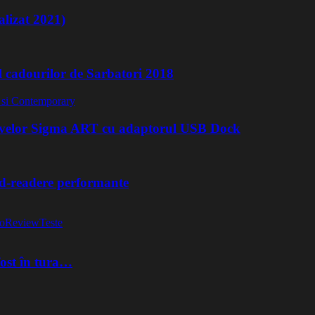
lizat 2021)
l cadourilor de Sarbatori 2018
ivelor Sigma ART cu adaptorul USB Dock
rd-readere performante
o
Review
Teste
fost în tura…