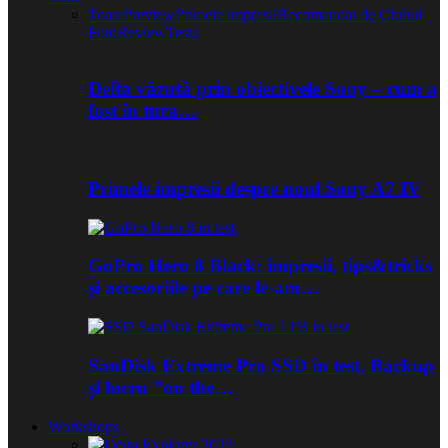
Toate
Preview
Primele impresii
Recomandat de Clubul
Foto
Review
Teste
Delta văzută prin obiectivele Sony – cum a
fost în tura…
Primele impresii despre noul Sony A7 IV
GoPro Hero 8 Black: impresii, tips&tricks
și accesoriile pe care le-am…
SanDisk Extreme Pro SSD în test. Backup
și lucru ”on the…
Workshops