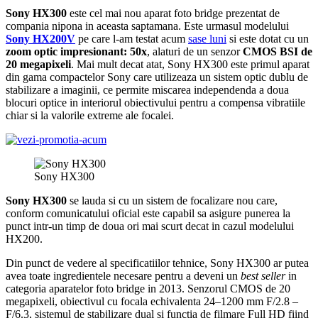
Sony HX300
este cel mai nou aparat foto bridge prezentat de
compania nipona in aceasta saptamana. Este urmasul modelului
Sony HX200V
pe care l-am testat acum
sase luni
si este dotat cu un
zoom optic impresionant: 50x
, alaturi de un senzor
CMOS BSI de
20 megapixeli
. Mai mult decat atat, Sony HX300 este primul aparat
din gama compactelor Sony care utilizeaza un sistem optic dublu de
stabilizare a imaginii, ce permite miscarea independenda a doua
blocuri optice in interiorul obiectivului pentru a compensa vibratiile
chiar si la valorile extreme ale focalei.
Sony HX300
Sony HX300
se lauda si cu un sistem de focalizare nou care,
conform comunicatului oficial este capabil sa asigure punerea la
punct intr-un timp de doua ori mai scurt decat in cazul modelului
HX200.
Din punct de vedere al specificatiilor tehnice, Sony HX300 ar putea
avea toate ingredientele necesare pentru a deveni un
best seller
in
categoria aparatelor foto bridge in 2013. Senzorul CMOS de 20
megapixeli, obiectivul cu focala echivalenta 24–1200 mm F/2.8 –
F/6.3, sistemul de stabilizare dual si functia de filmare Full HD fiind