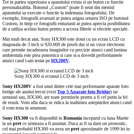
Tot in partea superioara a aparatului exista si un buton cu functie
personalizabila. Butonul „Custom” poate fi setat din meniul
aparatului sa execute o functie la indemana fotografului. De
exemplu, fotografii avansati ar putea asigna setarea ISO pe butonul
Custom, in timp ce fotografii entuziasti ar putea aprecia posibilitatea
de a utiliza acelasi buton pentru a accesa filtrele si efectele speciale.
Mai mult decat atat, Sony HX300 este dotat cu un ecran LCD cu
diagonala de 3 inch si 920.000 de pixeli dar si un vizor electronic
care permite incadrearea imaginilor cu precizie atunci cand lumina
ambientala este prea puternica si care si-a dovedit performantele
atunci cand l-am testat pe
HX200V
.
Sony HX300 si ecranul LCD de 3 inch
Sony HX200V
a fost unul dintre cele mai performante aparate foto
bridge ale anului trecut (vezi
Top 5 Aparate foto Bridge
) iar
urmasul sau, HX300, are toate premizele pentru a fi cel putin la fel
de reusit. Vom afla daca se ridica la inaltimea asteptarilor atunci cand
il vom testa in amanunt.
Sony HX300
va fi disponibil in
Romania
incepand cu luna Martie
la un
pret
ce urmeaza a fi anuntat. Daca ar fi sa dam un pronostic,
cel mai probabil HX300 va avea un
pret
aproximativ de 1999 lei in