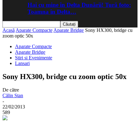
Hai cu mine în Delta Dunării! Tură foto:
Toamna în Delta…
Acasă
Aparate Compacte
Aparate Bridge
Sony HX300, bridge cu
zoom optic 50x
Aparate Compacte
Aparate Bridge
Stiri si Evenimente
Lansari
Sony HX300, bridge cu zoom optic 50x
De către
Călin Stan
-
22/02/2013
589