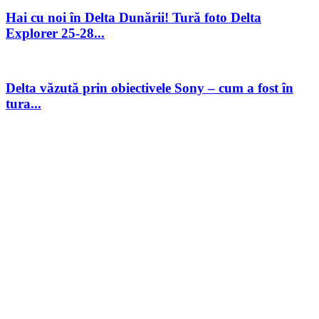
Hai cu noi în Delta Dunării! Tură foto Delta
Explorer 25-28...
Delta văzută prin obiectivele Sony – cum a fost în
tura...