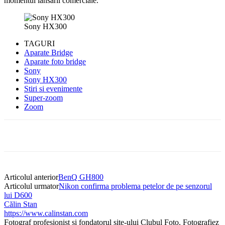
momentul lansarii comerciale.
Sony HX300
TAGURI
Aparate Bridge
Aparate foto bridge
Sony
Sony HX300
Stiri si evenimente
Super-zoom
Zoom
Articolul anterior
BenQ GH800
Articolul urmator
Nikon confirma problema petelor de pe senzorul
lui D600
Călin Stan
https://www.calinstan.com
Fotograf profesionist și fondatorul site-ului Clubul Foto. Fotografiez