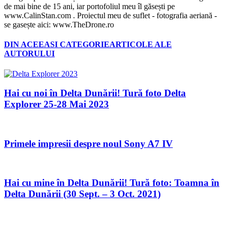
de mai bine de 15 ani, iar portofoliul meu îl găsești pe
www.CalinStan.com . Proiectul meu de suflet - fotografia aeriană -
se gasește aici: www.TheDrone.ro
DIN ACEEASI CATEGORIE
ARTICOLE ALE
AUTORULUI
Hai cu noi în Delta Dunării! Tură foto Delta
Explorer 25-28 Mai 2023
Primele impresii despre noul Sony A7 IV
Hai cu mine în Delta Dunării! Tură foto: Toamna în
Delta Dunării (30 Sept. – 3 Oct. 2021)