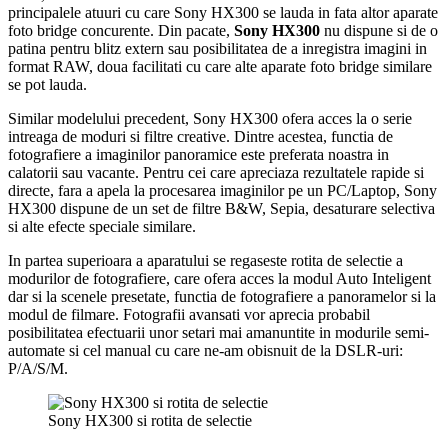
principalele atuuri cu care Sony HX300 se lauda in fata altor aparate
foto bridge concurente. Din pacate,
Sony HX300
nu dispune si de o
patina pentru blitz extern sau posibilitatea de a inregistra imagini in
format RAW, doua facilitati cu care alte aparate foto bridge similare
se pot lauda.
Similar modelului precedent, Sony HX300 ofera acces la o serie
intreaga de moduri si filtre creative. Dintre acestea, functia de
fotografiere a imaginilor panoramice este preferata noastra in
calatorii sau vacante. Pentru cei care apreciaza rezultatele rapide si
directe, fara a apela la procesarea imaginilor pe un PC/Laptop, Sony
HX300 dispune de un set de filtre B&W, Sepia, desaturare selectiva
si alte efecte speciale similare.
In partea superioara a aparatului se regaseste rotita de selectie a
modurilor de fotografiere, care ofera acces la modul Auto Inteligent
dar si la scenele presetate, functia de fotografiere a panoramelor si la
modul de filmare. Fotografii avansati vor aprecia probabil
posibilitatea efectuarii unor setari mai amanuntite in modurile semi-
automate si cel manual cu care ne-am obisnuit de la DSLR-uri:
P/A/S/M.
Sony HX300 si rotita de selectie