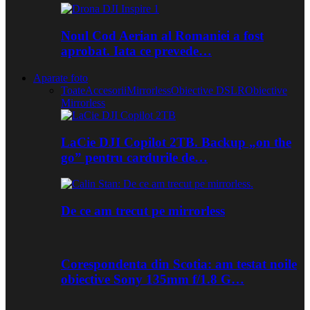
Noul Cod Aerian al Romaniei a fost
aprobat. Iata ce prevede…
Aparate foto
Toate
Accesorii
Mirrorless
Obiective DSLR
Obiective
Mirrorless
LaCie DJI Copilot 2TB. Backup „on the
go” pentru cardurile de…
De ce am trecut pe mirrorless
Corespondenta din Scotia: am testat noile
obiective Sony 135mm f/1.8 G…