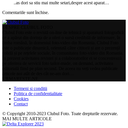
..as dori sa stiu mai multe setari,despre acest aparat…
Comentariile sunt închise.
DESPRE CLUBUL FOTO
Clubul Foto este o revistă on-line de tehnică și aparatură fotografică
ce a apărut din dorința de a oferi o sursă credibilă de informare, în
limba română, în domeniul foto-video din Romania. Clubul Foto
este o publicație dinamică, orientată către cititorii și are o prezență
solidă și pe rețelele sociale, în comunitatea foto-video din Romania.
În prezent activitatea revistei și a colaboratorilor ei se concentrează
pe oferirea de servicii foto tailor-made, on demand, activitatea
editorială fiind pe plan secund. De aceea nu veți vedea publicate
articole noi atât de des cât ne-am dori…
URMARESTE-NE
Termeni si conditii
Politica de confidentialitate
Cookies
Contact
© Copyright 2010-2023 Clubul Foto. Toate drepturile rezervate.
MAI MULTE ARTICOLE