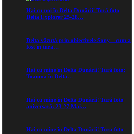
Hai cu noi în Delta Dunării! Tură foto
Delta Explorer 25-28…
Delta văzută prin obiectivele Sony – cum a
fost în tura…
Hai cu mine în Delta Dunării! Tură foto:
Toamna în Delta…
Hai cu mine în Delta Dunării! Tură foto
aniversară: 23-27 Mai…
Hai cu mine în Delta Dunării! Tura foto