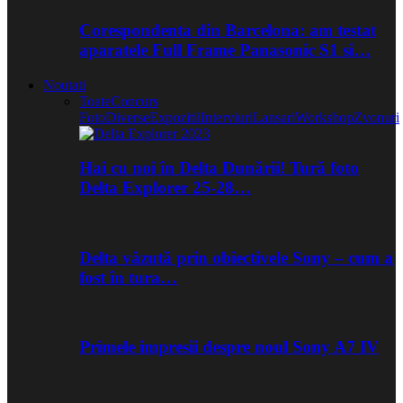
Corespondenta din Barcelona: am testat
aparatele Full Frame Panasonic S1 si…
Noutati
Toate
Concurs
Foto
Diverse
Expozitii
Interviuri
Lansari
Workshop
Zvonuri
Hai cu noi în Delta Dunării! Tură foto
Delta Explorer 25-28…
Delta văzută prin obiectivele Sony – cum a
fost în tura…
Primele impresii despre noul Sony A7 IV